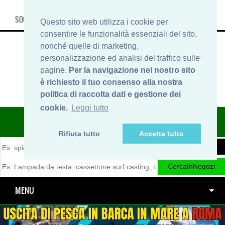
SOCIAL, INFO & SHOP
Questo sito web utilizza i cookie per
consentire le funzionalità essenziali del sito,
nonché quelle di marketing,
personalizzazione ed analisi del traffico sulle
pagine.
Per la navigazione nel nostro sito
è richiesto il tuo consenso alla nostra
politica di raccolta dati e gestione dei
cookie.
Leggi tutto
ITINERARIDIPESCA.IT
Rifiuta tutto
Accetta tutto
MENU