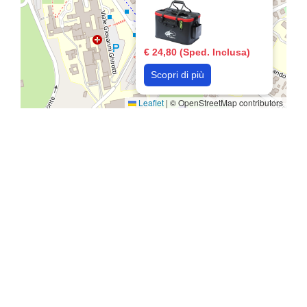
€ 24,80 (Sped. Inclusa)
Scopri di più
Leaflet
|
© OpenStreetMap contributors