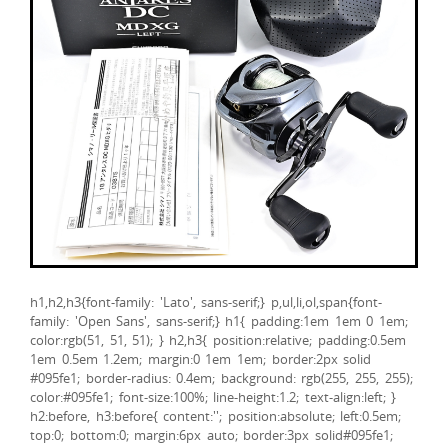
h1,h2,h3{font-family: 'Lato', sans-serif;} p,ul,li,ol,span{font-
family: 'Open Sans', sans-serif;} h1{ padding:1em 1em 0 1em;
color:rgb(51, 51, 51); } h2,h3{ position:relative; padding:0.5em
1em 0.5em 1.2em; margin:0 1em 1em; border:2px solid
#095fe1; border-radius: 0.4em; background: rgb(255, 255, 255);
color:#095fe1; font-size:100%; line-height:1.2; text-align:left; }
h2:before, h3:before{ content:''; position:absolute; left:0.5em;
top:0; bottom:0; margin:6px auto; border:3px solid#095fe1;