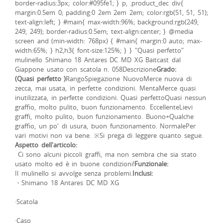
border-radius:3px; color:#095fe1; } p, .product_dec div{
margin:0.5em 0; padding:0 2em 2em 2em; color:rgb(51, 51, 51);
text-align:left; } #main{ max-width:96%; background:rgb(249,
249, 249); border-radius:0.5em; text-align:center; } @media
screen and (min-width: 768px) { #main{ margin:0 auto; max-
width:65%; } h2,h3{ font-size:125%; } } "Quasi perfetto"
mulinello Shimano 18 Antares DC MD XG Baitcast dal
Giappone usato con scatola n. 058Descrizione
Grado:
(Quasi perfetto
)
RangoSpiegazione NuovoMerce nuova di
zecca, mai usata, in perfette condizioni. MentaMerce quasi
inutilizzata, in perfette condizioni. Quasi perfettoQuasi nessun
graffio, molto pulito, buon funzionamento. EccellenteLievi
graffi, molto pulito, buon funzionamento. Buono+Qualche
graffio, un po' di usura, buon funzionamento. NormalePer
vari motivi non va bene. ※Si prega di leggere quanto segue.
Aspetto dell'articolo:
Ci sono alcuni piccoli graffi, ma non sembra che sia stato
usato molto ed è in buone condizioni!
Funzionale:
Il mulinello si avvolge senza problemi.
Inclusi:
・Shimano 18 Antares DC MD XG
·Scatola
·Caso