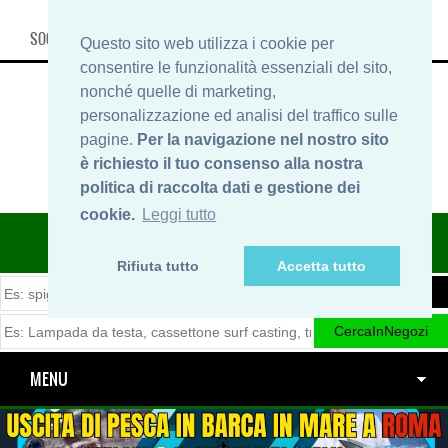
SOCIAL, INFO & SHOP
Questo sito web utilizza i cookie per
consentire le funzionalità essenziali del sito,
nonché quelle di marketing,
personalizzazione ed analisi del traffico sulle
pagine.
Per la navigazione nel nostro sito
è richiesto il tuo consenso alla nostra
politica di raccolta dati e gestione dei
cookie.
Leggi tutto
ITINERARIDIPESCA.IT
Rifiuta tutto
Accetta tutto
MENU