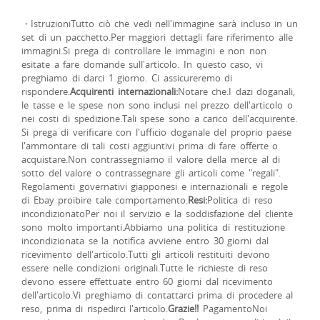
・IstruzioniTutto ciò che vedi nell'immagine sarà incluso in un
set di un pacchetto.Per maggiori dettagli fare riferimento alle
immagini.Si prega di controllare le immagini e non non
esitate a fare domande sull'articolo. In questo caso, vi
preghiamo di darci 1 giorno. Ci assicureremo di
rispondere.
Acquirenti internazionali:
Notare che.I dazi doganali,
le tasse e le spese non sono inclusi nel prezzo dell'articolo o
nei costi di spedizione.Tali spese sono a carico dell'acquirente.
Si prega di verificare con l'ufficio doganale del proprio paese
l'ammontare di tali costi aggiuntivi prima di fare offerte o
acquistare.Non contrassegniamo il valore della merce al di
sotto del valore o contrassegnare gli articoli come "regali".
Regolamenti governativi giapponesi e internazionali e regole
di Ebay proibire tale comportamento.
Resi:
Politica di reso
incondizionatoPer noi il servizio e la soddisfazione del cliente
sono molto importanti.Abbiamo una politica di restituzione
incondizionata se la notifica avviene entro 30 giorni dal
ricevimento dell'articolo.Tutti gli articoli restituiti devono
essere nelle condizioni originali.Tutte le richieste di reso
devono essere effettuate entro 60 giorni dal ricevimento
dell'articolo.Vi preghiamo di contattarci prima di procedere al
reso, prima di rispedirci l'articolo.
Grazie!!
PagamentoNoi