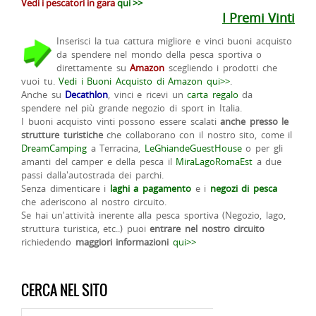
Vedi i pescatori in gara
qui >>
I Premi Vinti
Inserisci la tua cattura migliore e vinci buoni acquisto
da spendere nel mondo della pesca sportiva o
direttamente su
Amazon
scegliendo i prodotti che
vuoi tu.
Vedi i Buoni Acquisto di Amazon qui>>
.
Anche su
Decathlon
, vinci e ricevi un
carta regalo
da
spendere nel più grande negozio di sport in Italia.
I buoni acquisto vinti possono essere scalati
anche presso le
strutture turistiche
che collaborano con il nostro sito, come il
DreamCamping
a Terracina,
LeGhiandeGuestHouse
o per gli
amanti del camper e della pesca il
MiraLagoRomaEst
a due
passi dalla'autostrada dei parchi.
Senza dimenticare i
laghi a pagamento
e i
negozi di pesca
che aderiscono al nostro circuito.
Se hai un'attività inerente alla pesca sportiva (Negozio, lago,
struttura turistica, etc..) puoi
entrare nel nostro circuito
richiedendo
maggiori informazioni
qui>>
CERCA NEL SITO