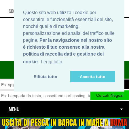
SOCIAL, INFO & SHOP
Questo sito web utilizza i cookie per
consentire le funzionalità essenziali del sito,
nonché quelle di marketing,
personalizzazione ed analisi del traffico sulle
pagine.
Per la navigazione nel nostro sito
è richiesto il tuo consenso alla nostra
politica di raccolta dati e gestione dei
cookie.
Leggi tutto
ITINERARIDIPESCA.IT
Rifiuta tutto
Accetta tutto
MENU