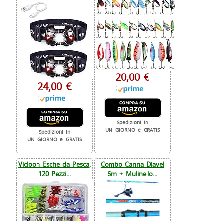
20,00 €
24,00 €
Spedizioni in
UN GIORNO e GRATIS
Spedizioni in
UN GIORNO e GRATIS
Vicloon Esche da Pesca,
Combo Canna Diavel
120 Pezzi...
5m + Mulinello...