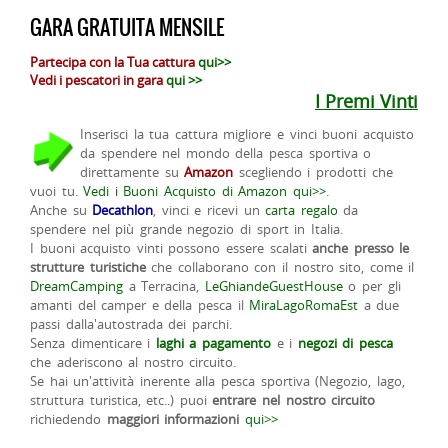
GARA GRATUITA MENSILE
Partecipa con la Tua cattura
qui>>
Vedi i pescatori in gara
qui >>
I Premi Vinti
Inserisci la tua cattura migliore e vinci buoni acquisto
da spendere nel mondo della pesca sportiva o
direttamente su
Amazon
scegliendo i prodotti che
vuoi tu.
Vedi i Buoni Acquisto di Amazon qui>>
.
Anche su
Decathlon
, vinci e ricevi un
carta regalo
da
spendere nel più grande negozio di sport in Italia.
I buoni acquisto vinti possono essere scalati
anche presso le
strutture turistiche
che collaborano con il nostro sito, come il
DreamCamping
a Terracina,
LeGhiandeGuestHouse
o per gli
amanti del camper e della pesca il
MiraLagoRomaEst
a due
passi dalla'autostrada dei parchi.
Senza dimenticare i
laghi a pagamento
e i
negozi di pesca
che aderiscono al nostro circuito.
Se hai un'attività inerente alla pesca sportiva (Negozio, lago,
struttura turistica, etc..) puoi
entrare nel nostro circuito
richiedendo
maggiori informazioni
qui>>