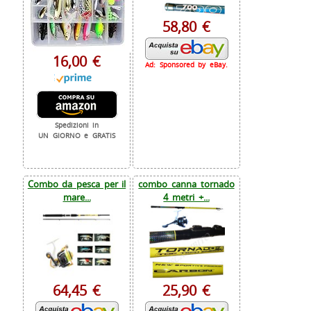
58,80 €
16,00 €
Ad: Sponsored by eBay.
Spedizioni in
UN GIORNO e GRATIS
Combo da pesca per il
combo canna tornado
mare...
4 metri +...
64,45 €
25,90 €