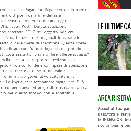
: come da fotoPagamentoPagamento solo tramite
ntro 3 giorni dalla fine dell'asta
ilizzando il materiale di imballaggio.
LE ULTIME C
DHL, Japan Post.---Durata spedizione---
 sono accettate SOLO se l'oggetto non era
li - Nota bene:* I dazi doganali, le tasse e le
getto o nelle spese di spedizione. Queste spese
i verificare con l'ufficio doganale del proprio
 costi aggiuntivi prima di fare offerte/acquisti.*
alla società di trasporto (spedizione) di
getto - non confonderle con spese di spedizione
i della merce al di sotto del valore o
 - le normative governative statunitensi e
.* La lingua delle fotocamere digitali ecc. Può
ccupati per questo vi prego di consultarmi prima
tivo per questo motivo non è accettabile.
AREA RISERV
Accedi al Tuo pann
password e gestis
le
INSERZIONI
ins
ricordi login e pa