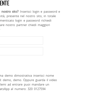
ENTE
 nostro sito?
Inserisci login e password e
ività, presente nel nostro sito, in totale
menticato login e password richiedi
tare nostro partner chiedi maggiori
>
na demo dimostrativa inserisci nome
d: demo, demo. Oppure guarda il video
blemi ad entrare puoi mandare un
atsApp al numero: 320 0127594