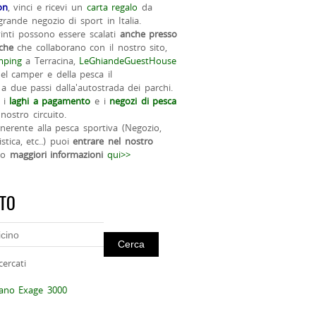
on
, vinci e ricevi un
carta regalo
da
rande negozio di sport in Italia.
vinti possono essere scalati
anche presso
iche
che collaborano con il nostro sito,
ping
a Terracina,
LeGhiandeGuestHouse
el camper e della pesca il
a due passi dalla'autostrada dei parchi.
 i
laghi a pagamento
e i
negozi di pesca
nostro circuito.
 inerente alla pesca sportiva (Negozio,
istica, etc..) puoi
entrare nel nostro
do
maggiori informazioni
qui>>
ITO
cercati
mano Exage 3000