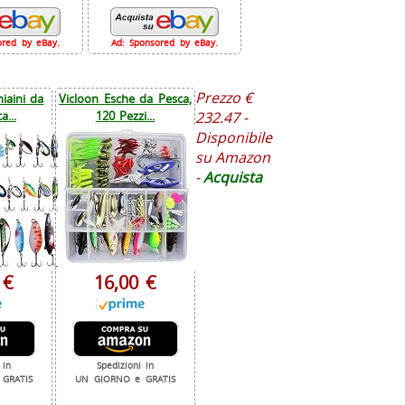
ored by eBay.
Ad: Sponsored by eBay.
Prezzo €
iaini da
Vicloon Esche da Pesca,
a...
120 Pezzi...
232.47 -
Disponibile
su Amazon
-
Acquista
 €
16,00 €
 in
Spedizioni in
GRATIS
UN GIORNO e GRATIS