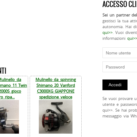
ACCESSO CLI
Sei un partner del
gestisci la tua att
autonomia. Hai di
qui>>
. Vuoi diven
informazioni
qui>
NTI
Mulinello da
Mulinello da spinning
himano 11 Twin
Shimano 20 Vanford
2000S gioco
C3000XG GIAPPONE
o ripa...
spedizione veloce
Se vuoi provare u
utente e passwor
qui>>. Se hai pro
messaggio via Wh