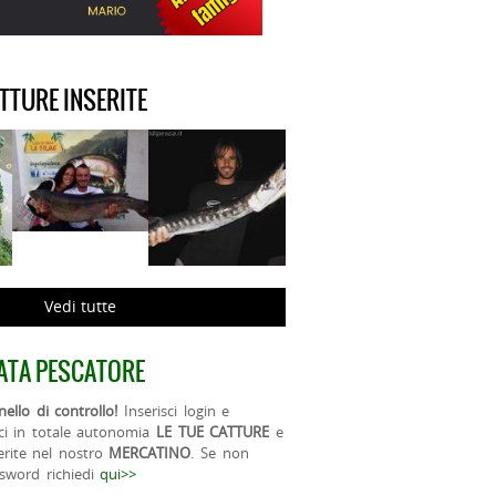
ATTURE INSERITE
Vedi tutte
ATA PESCATORE
ello di controllo!
Inserisci login e
ci in totale autonomia
LE TUE CATTURE
e
erite nel nostro
MERCATINO
. Se non
ssword richiedi
qui>>