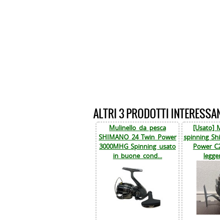
ALTRI 3 PRODOTTI INTERESSA
Mulinello da pesca
[Usato] 
SHIMANO 24 Twin Power
spinning S
3000MHG Spinning usato
Power C
in buone cond...
legger