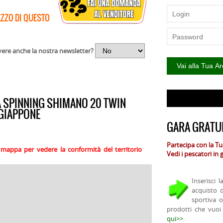
EZZO DI QUESTO
vere anche la nostra newsletter?
A SPINNING SHIMANO 20 TWIN
GIAPPONE
GARA GRATUI
Partecipa con la T
la mappa per vedere la conformità del territorio
Vedi i pescatori in
Inserisci 
acquisto 
sportiva 
prodotti che vuoi
qui>>
.