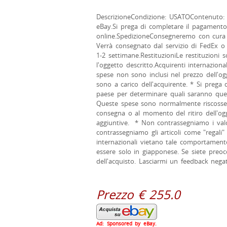
DescrizioneCondizione: USATOContenuto
eBay.Si prega di completare il pagamento e
online.SpedizioneConsegneremo con cura ut
Verrà consegnato dal servizio di FedEx o 
1-2 settimane.RestituzioniLe restituzioni
l'oggetto descritto.Acquirenti internaziona
spese non sono inclusi nel prezzo dell'og
sono a carico dell'acquirente. * Si prega d
paese per determinare quali saranno questi
Queste spese sono normalmente riscosse d
consegna o al momento del ritiro dell'og
aggiuntive. * Non contrassegniamo i valor
contrassegniamo gli articoli come "regali"
internazionali vietano tale comportamento
essere solo in giapponese. Se siete preo
dell'acquisto. Lasciarmi un feedback nega
Prezzo € 255.0
Ad: Sponsored by eBay.