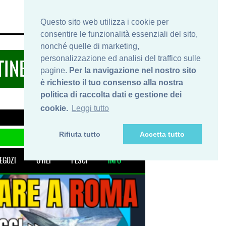
HOME
INFO
SHOP
PRIVACY
Questo sito web utilizza i cookie per
consentire le funzionalità essenziali del sito,
nonché quelle di marketing,
personalizzazione ed analisi del traffico sulle
TINERARIDIPESCA.IT
pagine.
Per la navigazione nel nostro sito
è richiesto il tuo consenso alla nostra
politica di raccolta dati e gestione dei
cookie.
Leggi tutto
Rifiuta tutto
Accetta tutto
EGOZI
UTILI
PESCI
INFO