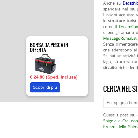
Anche su
Decathl
spendere nel più g
I buoni acquisto 
le strutture turist
come il
DreamCam
o per gli amanti d
MiraLagoRomaEst
BORSA DA PESCA IN
Senza dimenticare
OFFERTA
che aderiscono al 
Se hai un'attività
lago, struttura tur
circuito
richieden
€ 24,80 (Sped. Inclusa)
CERCA NEL S
Scopri di più
Questi i post più 
Spigola e Cralusso
Prezzo dello Shi