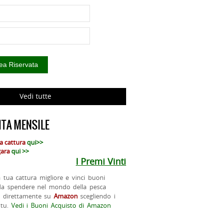
Vedi tutte
TA MENSILE
ua cattura
qui>>
 gara
qui >>
I Premi Vinti
la tua cattura migliore e vinci buoni
da spendere nel mondo della pesca
o direttamente su
Amazon
scegliendo i
 tu.
Vedi i Buoni Acquisto di Amazon