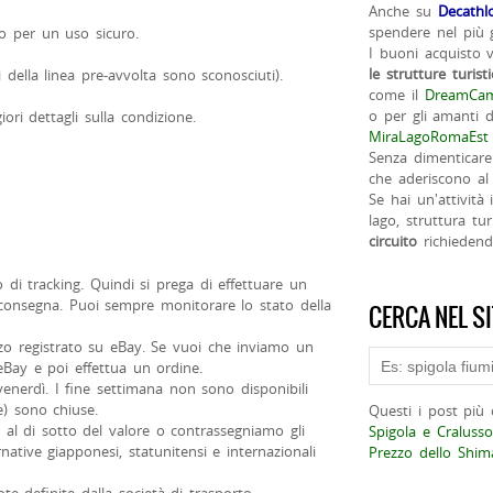
Anche su
Decathl
spendere nel più g
o per un uso sicuro.
I buoni acquisto 
le strutture turist
i della linea pre-avvolta sono sconosciuti).
come il
DreamCam
o per gli amanti d
ori dettagli sulla condizione.
MiraLagoRomaEst
Senza dimenticare
che aderiscono al 
Se hai un'attività
lago, struttura tur
circuito
richieden
i tracking. Quindi si prega di effettuare un
consegna. Puoi sempre monitorare lo stato della
CERCA NEL S
izzo registrato su eBay. Se vuoi che inviamo un
 eBay e poi effettua un ordine.
venerdì. I fine settimana non sono disponibili
e) sono chiuse.
Questi i post più 
al di sotto del valore o contrassegniamo gli
Spigola e Cralusso
native giapponesi, statunitensi e internazionali
Prezzo dello Shi