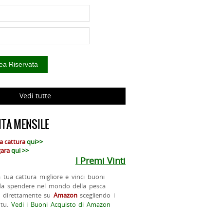
Vedi tutte
TA MENSILE
ua cattura
qui>>
 gara
qui >>
I Premi Vinti
la tua cattura migliore e vinci buoni
da spendere nel mondo della pesca
o direttamente su
Amazon
scegliendo i
 tu.
Vedi i Buoni Acquisto di Amazon