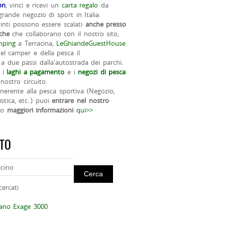
on
, vinci e ricevi un
carta regalo
da
rande negozio di sport in Italia.
vinti possono essere scalati
anche presso
iche
che collaborano con il nostro sito,
ping
a Terracina,
LeGhiandeGuestHouse
el camper e della pesca il
a due passi dalla'autostrada dei parchi.
 i
laghi a pagamento
e i
negozi di pesca
nostro circuito.
 inerente alla pesca sportiva (Negozio,
istica, etc..) puoi
entrare nel nostro
do
maggiori informazioni
qui>>
ITO
cercati
mano Exage 3000