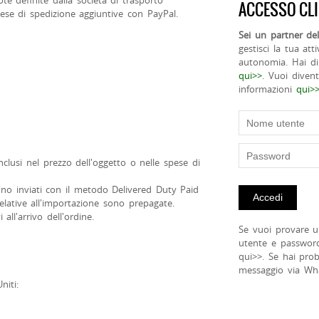
ote definite dalla società di trasporto
ACCESSO CLI
pese di spedizione aggiuntive con PayPal.
Sei un partner del
gestisci la tua att
autonomia. Hai di
qui>>
. Vuoi diven
informazioni
qui>
nclusi nel prezzo dell'oggetto o nelle spese di
ngono inviati con il metodo Delivered Duty Paid
relative all'importazione sono prepagate.
all'arrivo dell'ordine.
Se vuoi provare u
utente e passwor
qui>>. Se hai pro
messaggio via Wh
niti: