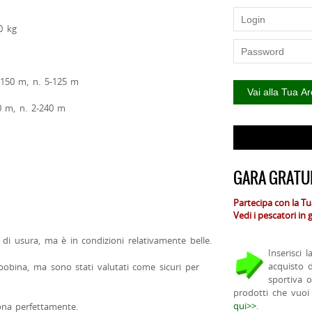
0 kg
4-150 m, n. 5-125 m
20 m, n. 2-240 m
GARA GRATUI
Partecipa con la T
Vedi i pescatori in
ni di usura, ma è in condizioni relativamente belle.
Inserisci 
acquisto 
 bobina, ma sono stati valutati come sicuri per
sportiva 
prodotti che vuoi
qui>>
.
ona perfettamente.