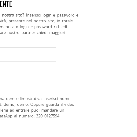
ENTE
 nostro sito?
Inserisci login e password e
ività, presente nel nostro sito, in totale
menticato login e password richiedi
tare nostro partner chiedi maggiori
>
na demo dimostrativa inserisci nome
d: demo, demo. Oppure guarda il video
blemi ad entrare puoi mandare un
atsApp al numero: 320 0127594