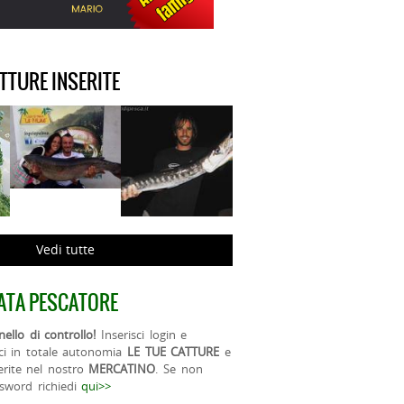
ATTURE INSERITE
Vedi tutte
ATA PESCATORE
ello di controllo!
Inserisci login e
ci in totale autonomia
LE TUE CATTURE
e
erite nel nostro
MERCATINO
. Se non
ssword richiedi
qui>>