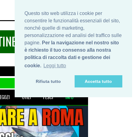
HOME
INFO
SHOP
PRIVACY
Questo sito web utilizza i cookie per
consentire le funzionalità essenziali del sito,
nonché quelle di marketing,
personalizzazione ed analisi del traffico sulle
TINERARIDIPESCA.IT
pagine.
Per la navigazione nel nostro sito
è richiesto il tuo consenso alla nostra
politica di raccolta dati e gestione dei
cookie.
Leggi tutto
Rifiuta tutto
Accetta tutto
EGOZI
UTILI
PESCI
INFO