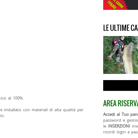
LE ULTIME C
tico al 100%.
AREA RISERV
e imballato con materiali di alta qualità per
Accedi al Tuo pann
ro.
password e gestis
le
INSERZIONI
ins
ricordi login e pa