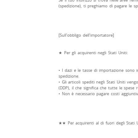
Se il tuo indirizzo si trova nelle aree rem
(spedizione), ti preghiamo di pagare le s
[Sull'obbligo dell'importatore]
★ Per gli acquirenti negli Stati Uniti:
• I dazi e le tasse di importazione sono i
spedizione.
• Gli articoli spediti negli Stati Uniti ve
(DDP), il che significa che tutte le spese 
• Non è necessario pagare costi aggiuntivi 
★★ Per acquirenti al di fuori degli Stati U