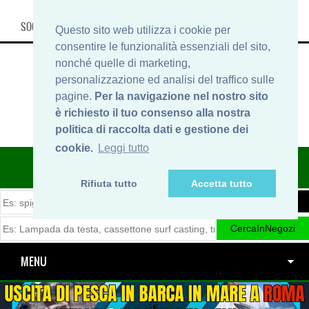
SOCIAL, INFO & SHOP
Questo sito web utilizza i cookie per
consentire le funzionalità essenziali del sito,
nonché quelle di marketing,
personalizzazione ed analisi del traffico sulle
pagine.
Per la navigazione nel nostro sito
è richiesto il tuo consenso alla nostra
politica di raccolta dati e gestione dei
cookie.
Leggi tutto
ITINERARIDIPESCA.IT
Rifiuta tutto
Accetta tutto
MENU