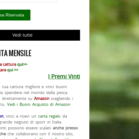
Vedi tutte
TA MENSILE
ua cattura
qui>>
 gara
qui >>
I Premi Vinti
la tua cattura migliore e vinci buoni
da spendere nel mondo della pesca
o direttamente su
Amazon
scegliendo i
 tu.
Vedi i Buoni Acquisto di Amazon
on
, vinci e ricevi un
carta regalo
da
rande negozio di sport in Italia.
vinti possono essere scalati
anche presso
iche
che collaborano con il nostro sito,