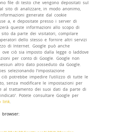
sono file di testo che vengono depositati sul
al sito di analizzare, in modo anonimo,
e informazioni generate dal cookie
esse a, e depositate presso i server di
izzerà queste informazioni allo scopo di
 sito da parte dei visitatori, compilare
operatori dello stesso e fornire altri servizi
tilizzo di Internet. Google può anche
zi ove ciò sia imposto dalla legge o laddove
mazioni per conto di Google. Google non
a nessun altro dato posseduto da Google.
kies selezionando l'impostazione
iò potrebbe impedire l’utilizzo di tutte le
sito, senza modificare le impostazioni per
nte al trattamento dei suoi dati da parte di
indicati'. Potete consultare Google per
 link
.
o browser: