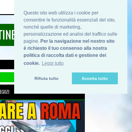
HOME
INFO
SHOP
PRIVACY
Questo sito web utilizza i cookie per
consentire le funzionalità essenziali del sito,
nonché quelle di marketing,
TINERARIDIPESCA.IT
personalizzazione ed analisi del traffico sulle
pagine.
Per la navigazione nel nostro sito
è richiesto il tuo consenso alla nostra
politica di raccolta dati e gestione dei
cookie.
Leggi tutto
Rifiuta tutto
Accetta tutto
EGOZI
UTILI
PESCI
INFO