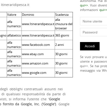
autonomia. Hai di
Itineraridipesca.it
qui>>
. Vuoi diven
informazioni
qui>
Valore
Dominio
Scadenza
alla
alfa
www.Itineraridipesca.it
chiusura del
numerico
browser
iugno
alfabetico
www.Itineraridipesca.it
365 giorni
alfa
www.facebook.com
2 anni
numerico
alfa
www.ebay.com
30 giorni
numerico
Se vuoi provare u
alfa
utente e passwor
www.amazon.com
30 giorni
numerico
qui>>. Se hai pro
alfa
messaggio via Wh
www.google.com
30 giorni
numerico
 degli obblighi contrattuali assunti nei
 di qualsiasi responsabilità da parte di
isti, si informa l’utente che '
Google
 fornito da Google, Inc. ('Google')
. Google