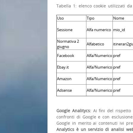
Tabella 1: elenco cookie utilizzati da 
Uso
Tipo
Nome
Sessione
Alfa numerico
mio_id
Normativa 2
Alfabetico
itinerari2g
giugno
Facebook
Alfa/Numerico
pref
Ebay.it
Alfa/Numerico
pref
Amazon
Alfa/Numerico
pref
Adsense
Alfa/Numerico
pref
Google Analitycs:
Ai fini del rispetto
confronti di Google e con esclusione
Google in merito ai contenuti ivi prev
Analytics è un servizio di analisi web