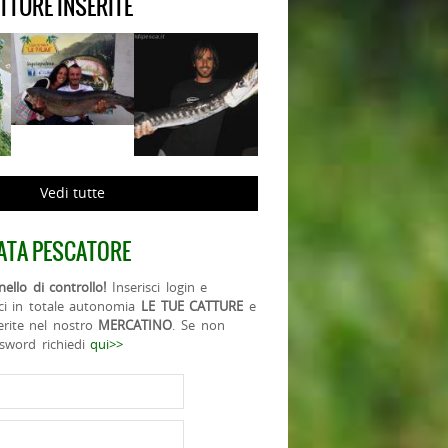
ATTURE INSERITE
Vedi tutte
ATA PESCATORE
ello di controllo!
Inserisci login e
ci in totale autonomia
LE TUE CATTURE
e
erite nel nostro
MERCATINO
. Se non
ssword richiedi
qui>>