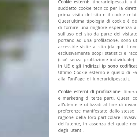
Cookie esterni:
Itineraridipesca.it ult
suddetto cookie tecnico per la diret
prima visita del sito e il cookie relat
Quest'ultima tipologia di cookie é 
di fornire una migliore esperienza a
sull'uso del sito da parte dei visitat
portano ad una profilazione; sono uti
accessi/le visite al sito (da quí il
esclusivamente scopi statistici e ra
(cioè senza profilazione individuale)
in UE e gli indirizzi ip sono codific
Ultimo Cookie esterno e quello di Fac
alla FanPage di Itineraridipesca.it.
Cookie esterni di profilazione:
Itinera
e marketing di terze parti. Questi coo
all'utente e utilizzati al fine di invi
preferenze manifestate dallo stesso n
ragione della loro particolare invasi
dell'utente, in assenza del quale non
degli utenti.