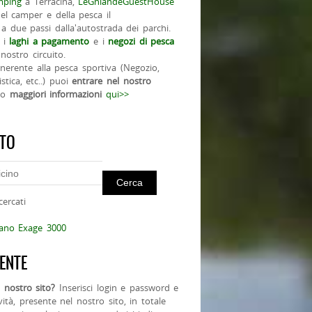
ping
a Terracina,
LeGhiandeGuestHouse
el camper e della pesca il
a due passi dalla'autostrada dei parchi.
 i
laghi a pagamento
e i
negozi di pesca
nostro circuito.
 inerente alla pesca sportiva (Negozio,
istica, etc..) puoi
entrare nel nostro
do
maggiori informazioni
qui>>
ITO
cercati
mano Exage 3000
ENTE
 nostro sito?
Inserisci login e password e
ività, presente nel nostro sito, in totale