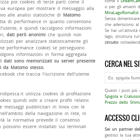
come il
DreamCam
ilizza poi cookies di terze parti come il
o per gli amanti d
tiva europea per mostrare il messaggio alla
MiraLagoRomaEst
ivo alle analisi statistiche di
Matomo
.
Senza dimenticare
detta di performance in quanto consentono
che aderiscono al 
ll'utente, e quindi raccolgono informazioni
Se hai un'attività
ori,
dati però anonimi
che quindi non
lago, struttura tur
lizzati per analizzare statisticamente gli
circuito
richieden
 nome performance cookie) se perseguono
ccolgono informazioni in forma aggregata
.
I dati sono memorizzati su server presente
CERCA NEL S
ati da Matomo stesso.
ebook che traccia l'iscrizione dell'utente
Questi i post più 
ridipesca.it utilizza cookies di profilazione
Spigola e Cralusso
kies quindi volti a creare profili relativi
Prezzo dello Shi
are messaggi pubblicitari in linea con le
ell'ambito della navigazione in rete, in
ACCESSO CLI
vità la normativa prevede il consenso
 possono essere installati sui terminali
Sei un partner del
gestisci la tua att