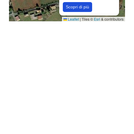
Scopri di più
Leaflet
|
Tiles ©
Esri
& contributors