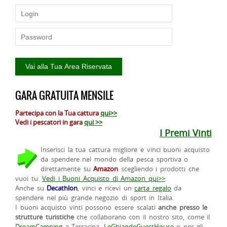
GARA GRATUITA MENSILE
Partecipa con la Tua cattura
qui>>
Vedi i pescatori in gara
qui >>
I Premi Vinti
Inserisci la tua cattura migliore e vinci buoni acquisto
da spendere nel mondo della pesca sportiva o
direttamente su
Amazon
scegliendo i prodotti che
vuoi tu.
Vedi i Buoni Acquisto di Amazon qui>>
.
Anche su
Decathlon
, vinci e ricevi un
carta regalo
da
spendere nel più grande negozio di sport in Italia.
I buoni acquisto vinti possono essere scalati
anche presso le
strutture turistiche
che collaborano con il nostro sito, come il
DreamCamping
a Terracina,
LeGhiandeGuestHouse
o per gli