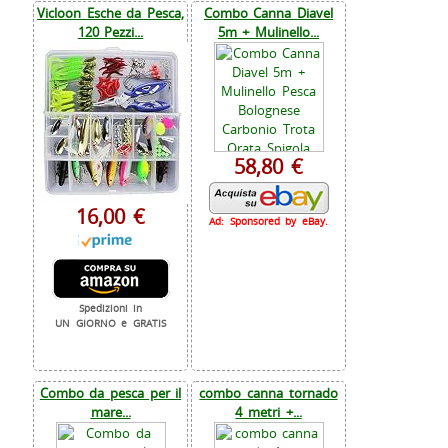
Vicloon Esche da Pesca,
Combo Canna Diavel
120 Pezzi...
5m + Mulinello...
58,80 €
16,00 €
Ad: Sponsored by eBay.
Spedizioni in
UN GIORNO e GRATIS
Combo da pesca per il
combo canna tornado
mare...
4 metri +...