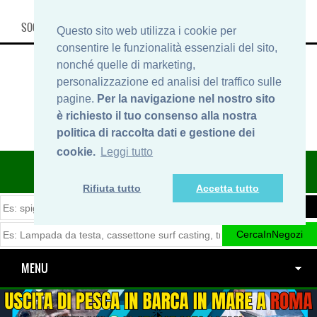
SOCIAL, INFO & SHOP
Questo sito web utilizza i cookie per
consentire le funzionalità essenziali del sito,
nonché quelle di marketing,
personalizzazione ed analisi del traffico sulle
pagine.
Per la navigazione nel nostro sito
è richiesto il tuo consenso alla nostra
politica di raccolta dati e gestione dei
cookie.
Leggi tutto
ITINERARIDIPESCA.IT
Rifiuta tutto
Accetta tutto
MENU