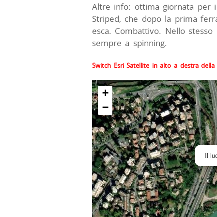
Altre info: ottima giornata per
Striped, che dopo la prima ferr
esca. Combattivo. Nello stesso
sempre a spinning.
Switch Esri Satellite in alto a destra del
+
−
Il l