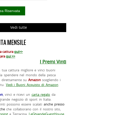
Vedi tutte
TA MENSILE
ua cattura
qui>>
 gara
qui >>
I Premi Vinti
la tua cattura migliore e vinci buoni
da spendere nel mondo della pesca
o direttamente su
Amazon
scegliendo i
 tu.
Vedi i Buoni Acquisto di Amazon
on
, vinci e ricevi un
carta regalo
da
rande negozio di sport in Italia.
vinti possono essere scalati
anche presso
iche
che collaborano con il nostro sito,
ping
a Terracina,
LeGhiandeGuestHouse