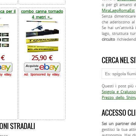
o per gli amanti d
MiraLagoRomaEst
a per il
combo canna tornado
Senza dimenticare
.
4 metri +...
che aderiscono al 
Se hai un'attività
lago, struttura tur
circuito
richieden
 €
25,90 €
CERCA NEL S
by eBay.
Ad: Sponsored by eBay.
Questi i post più 
Spigola e Cralusso
Prezzo dello Shi
ACCESSO CLI
Sei un partner del
ONI STRADALI
gestisci la tua att
autonomia. Hai di