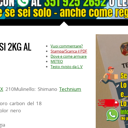
SI 2KG AL
Vuoi commentare?
Stampa/Scarica il PDF
Dove e come arrivare
METEO
Testo rivisto da L.V
BX
210Mulinello: Shimano
Technium
fluoro carbon del 18
olor nero
gia