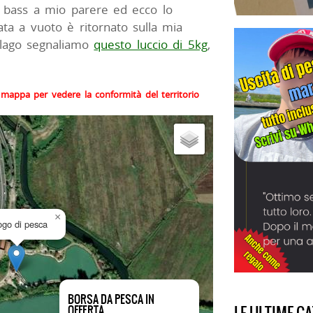
 i bass a mio parere ed ecco lo
ata a vuoto è ritornato sulla mia
 lago segnaliamo
questo luccio di 5kg
,
la mappa per vedere la conformità del territorio
×
uogo di pesca
BORSA DA PESCA IN
OFFERTA