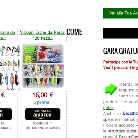
COME
iaini da
Vicloon Esche da Pesca,
a...
120 Pezzi...
GARA GRATUI
Partecipa con la T
Vedi i pescatori in
Inserisci 
acquisto 
 €
16,00 €
sportiva 
prodotti che vuoi
qui>>
.
Anche su
Decathl
spendere nel più g
 in
Spedizioni in
I buoni acquisto 
GRATIS
UN GIORNO e GRATIS
le strutture turist
come il
DreamCam