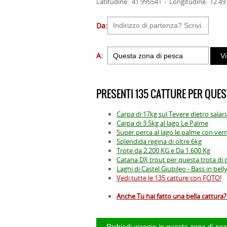
Latitudine: 41.995541 - Longitudine: 12.4
Da:
A:
PRESENTI 135 CATTURE PER QUES
Carpa di 17kg sul Tevere dietro salari
Carpa di 3.5kg al lago Le Palme
Super perca al lago le palme con ver
Splendida regina di oltre 6kg
Trote da 2.200 KG e Da 1.600 Kg
Catana DX trout per questa trota di o
Laghi di Castel Giubileo - Bass in bel
Vedi tutte le 135 catture con FOTO!
Anche Tu hai fatto una bella cattura? 