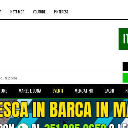
P
INSTA MDP
YOUTUBE
PINTEREST
I
TURE
MAREE E LUNA
EVENTI
MERCATINO
LAGHI
N