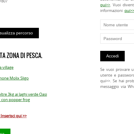
97807
qui>>
. Vuoi diven
informazioni
qui>
TA ZONA DI PESCA.
a village
Se vuoi provare u
utente e passwor
mone Molix Sligo
qui>>. Se hai pro
messaggio via Wh
ltre 3kg ai laghi verde Oasi
ly con popper frog
Inserisci qui >>