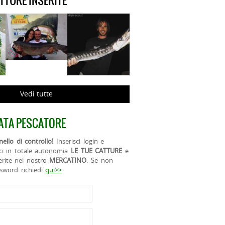
ATTURE INSERITE
Vedi tutte
ATA PESCATORE
ello di controllo!
Inserisci login e
ci in totale autonomia
LE TUE CATTURE
e
erite nel nostro
MERCATINO
. Se non
ssword richiedi
qui>>