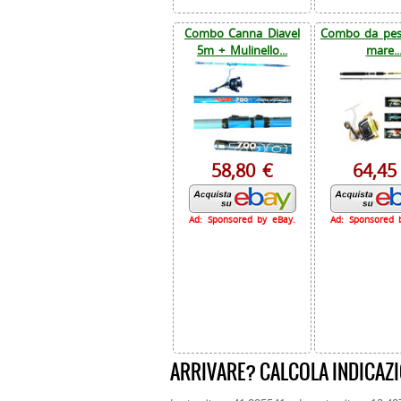
Combo Canna Diavel
Combo da pesc
5m + Mulinello...
mare..
58,80 €
64,45
Ad: Sponsored by eBay.
Ad: Sponsored 
ARRIVARE? CALCOLA INDICAZI