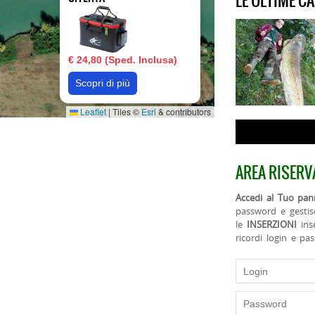
LE ULTIME C
€ 24,80 (Sped. Inclusa)
Scopri di più
Leaflet
|
Tiles ©
Esri
& contributors
AREA RISERV
Accedi al Tuo pann
password e gestis
le
INSERZIONI
ins
ricordi login e pa