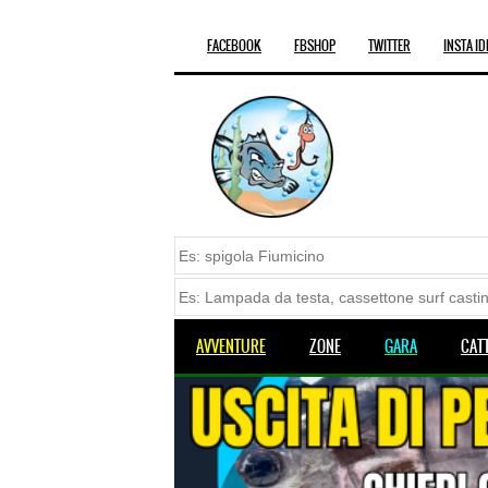
FACEBOOK
FBSHOP
TWITTER
INSTA ID
AVVENTURE
ZONE
GARA
CAT