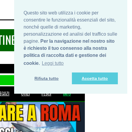
HOME
INFO
SHOP
PRIVACY
Questo sito web utilizza i cookie per
consentire le funzionalità essenziali del sito,
nonché quelle di marketing,
personalizzazione ed analisi del traffico sulle
TINERARIDIPESCA.IT
pagine.
Per la navigazione nel nostro sito
è richiesto il tuo consenso alla nostra
politica di raccolta dati e gestione dei
cookie.
Leggi tutto
Rifiuta tutto
Accetta tutto
EGOZI
UTILI
PESCI
INFO