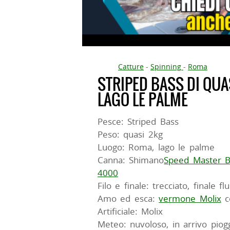
Catture
-
Spinning
-
Roma
STRIPED BASS DI QUA
LAGO LE PALME
Pesce: Striped Bass
Peso: quasi 2kg
Luogo: Roma, lago le palme
Canna: Shimano
Speed Master 
4000
Filo e finale: trecciato, finale 
Amo ed esca:
vermone Molix
c
Artificiale: Molix
Meteo: nuvoloso, in arrivo piog