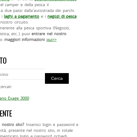
el camper e della pesca il
a due passi dalla'autostrada dei parchi.
 i
laghi a pagamento
e i
negozi di pesca
nostro circuito.
 inerente alla pesca sportiva (Negozio,
istica, etc..) puoi
entrare nel nostro
do
maggiori informazioni
qui>>
ITO
cercati
mano Exage 3000
ENTE
 nostro sito?
Inserisci login e password e
ività, presente nel nostro sito, in totale
menticato login e password richiedi