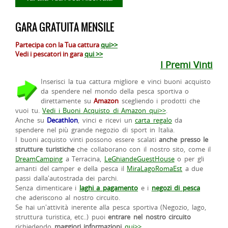
GARA GRATUITA MENSILE
Partecipa con la Tua cattura
qui>>
Vedi i pescatori in gara
qui >>
I Premi Vinti
Inserisci la tua cattura migliore e vinci buoni acquisto
da spendere nel mondo della pesca sportiva o
direttamente su
Amazon
scegliendo i prodotti che
vuoi tu.
Vedi i Buoni Acquisto di Amazon qui>>
.
Anche su
Decathlon
, vinci e ricevi un
carta regalo
da
spendere nel più grande negozio di sport in Italia.
I buoni acquisto vinti possono essere scalati
anche presso le
strutture turistiche
che collaborano con il nostro sito, come il
DreamCamping
a Terracina,
LeGhiandeGuestHouse
o per gli
amanti del camper e della pesca il
MiraLagoRomaEst
a due
passi dalla'autostrada dei parchi.
Senza dimenticare i
laghi a pagamento
e i
negozi di pesca
che aderiscono al nostro circuito.
Se hai un'attività inerente alla pesca sportiva (Negozio, lago,
struttura turistica, etc..) puoi
entrare nel nostro circuito
richiedendo
maggiori informazioni
qui>>