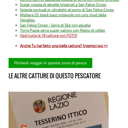
Super coppia di aguglie imperiali a San Felice Circeo
Spigole portuali in ultralight al porto di San Felice Circeo
Migliara 53: black bass notevole con uno shad della
Herakles
San Felice Circeo - Serra di 5kg con aguglia
Torre Paola serra super cattivo con filetto di cefalo
Vedi tutte le 18 catture con FOTO!
Anche Tu hai fatto una bella cattura? Inserisci qui >>
LE ALTRE CATTURE DI QUESTO PESCATORE