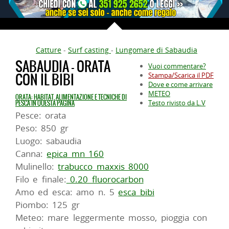
Catture
-
Surf casting
-
Lungomare di Sabaudia
SABAUDIA - ORATA
Vuoi commentare?
CON IL BIBI
Stampa/Scarica il PDF
Dove e come arrivare
METEO
ORATA: HABITAT, ALIMENTAZIONE E TECNICHE DI
Testo rivisto da L.V
PESCA IN QUESTA PAGINA
Pesce: orata
Peso: 850 gr
Luogo: sabaudia
Canna:
epica mn 160
Mulinello:
trabucco maxxis 8000
Filo e finale:
0.20 fluorocarbon
Amo ed esca: amo n. 5
esca bibi
Piombo: 125 gr
Meteo: mare leggermente mosso, pioggia con