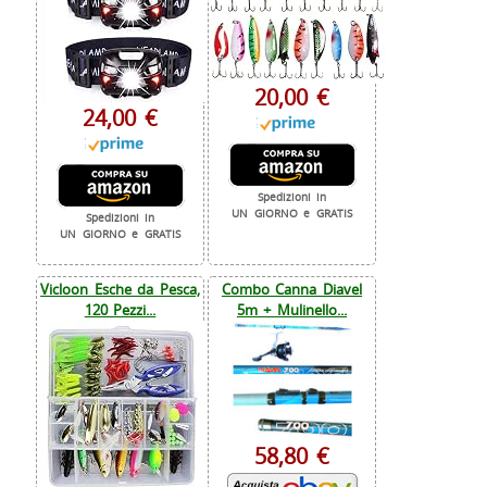
20,00 €
24,00 €
Spedizioni in
UN GIORNO e GRATIS
Spedizioni in
UN GIORNO e GRATIS
Vicloon Esche da Pesca,
Combo Canna Diavel
120 Pezzi...
5m + Mulinello...
58,80 €