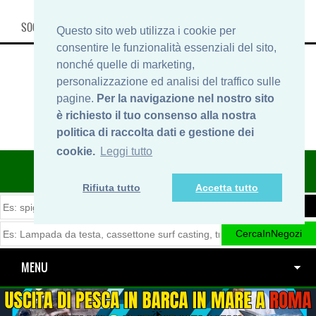
SOCIAL, INFO & SHOP
Questo sito web utilizza i cookie per
consentire le funzionalità essenziali del sito,
nonché quelle di marketing,
personalizzazione ed analisi del traffico sulle
pagine.
Per la navigazione nel nostro sito
è richiesto il tuo consenso alla nostra
politica di raccolta dati e gestione dei
cookie.
Leggi tutto
ITINERARIDIPESCA.IT
Rifiuta tutto
Accetta tutto
MENU