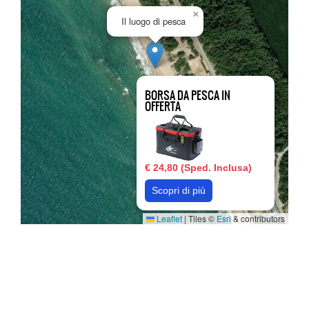
×
Il luogo di pesca
BORSA DA PESCA IN
OFFERTA
€ 24,80 (Sped. Inclusa)
Scopri di più
Leaflet
|
Tiles ©
Esri
& contributors