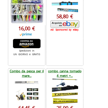
58,80 €
16,00 €
Ad: Sponsored by eBay.
Spedizioni in
UN GIORNO e GRATIS
Combo da pesca per il
combo canna tornado
mare...
4 metri +...