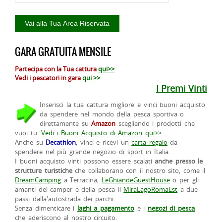
GARA GRATUITA MENSILE
Partecipa con la Tua cattura
qui>>
Vedi i pescatori in gara
qui >>
I Premi Vinti
Inserisci la tua cattura migliore e vinci buoni acquisto
da spendere nel mondo della pesca sportiva o
direttamente su
Amazon
scegliendo i prodotti che
vuoi tu.
Vedi i Buoni Acquisto di Amazon qui>>
.
Anche su
Decathlon
, vinci e ricevi un
carta regalo
da
spendere nel più grande negozio di sport in Italia.
I buoni acquisto vinti possono essere scalati
anche presso le
strutture turistiche
che collaborano con il nostro sito, come il
DreamCamping
a Terracina,
LeGhiandeGuestHouse
o per gli
amanti del camper e della pesca il
MiraLagoRomaEst
a due
passi dalla'autostrada dei parchi.
Senza dimenticare i
laghi a pagamento
e i
negozi di pesca
che aderiscono al nostro circuito.