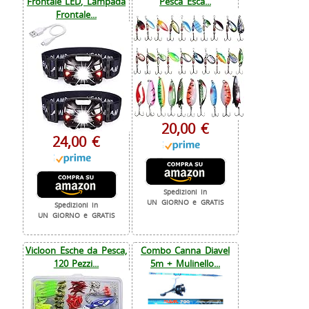
Frontale LED, Lampada
Pesca Esca...
Frontale...
20,00 €
24,00 €
Spedizioni in
UN GIORNO e GRATIS
Spedizioni in
UN GIORNO e GRATIS
Vicloon Esche da Pesca,
Combo Canna Diavel
120 Pezzi...
5m + Mulinello...