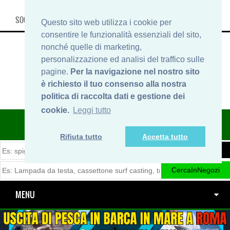
SOCIAL, INFO & SHOP
Questo sito web utilizza i cookie per
consentire le funzionalità essenziali del sito,
nonché quelle di marketing,
personalizzazione ed analisi del traffico sulle
pagine.
Per la navigazione nel nostro sito
è richiesto il tuo consenso alla nostra
politica di raccolta dati e gestione dei
cookie.
Leggi tutto
ITINERARIDIPESCA.IT
Rifiuta tutto
Accetta tutto
MENU