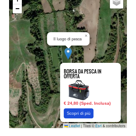
−
×
Il luogo di pesca
BORSA DA PESCA IN
OFFERTA
€ 24,80 (Sped. Inclusa)
Scopri di più
Leaflet
|
Tiles ©
Esri
& contributors