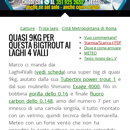
Catture
-
Trota lago
-
Città Metropolitana di Roma
QUASI 9KG PER
Vuoi commentare?
QUESTA BIGTROUT AI
Stampa/Scarica il PDF
Dove e come arrivare
LAGHI 4 VALLI
METEO
Testo rivisto da L.V
Marco ci manda dai
Laghi4Valli (
vedi scheda
) una super big di quasi
9kg, aiutato dalla sua
Tubertini power trout 1
e
dal suo mulinello Shimano
Exage 4000
, filo in
bobbina
gorilla dello 0.16
e finale
fluoro
carbon dello 0.148
, amo del numero 7 per un
innesco di una camola singola, il tutto montato
con un vetrino, quindi tecnica della tremarella.
Meteo con un forte vento che non ha
impedito le tante catture in questo splendido