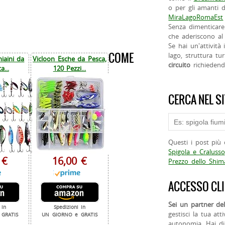
o per gli amanti d
MiraLagoRomaEst
Senza dimenticare
che aderiscono al 
Se hai un'attività
COME
lago, struttura tur
iaini da
Vicloon Esche da Pesca,
circuito
richieden
a...
120 Pezzi...
CERCA NEL S
Questi i post più 
Spigola e Cralusso
 €
16,00 €
Prezzo dello Shi
ACCESSO CLI
Sei un partner del
 in
Spedizioni in
gestisci la tua att
GRATIS
UN GIORNO e GRATIS
autonomia. Hai di