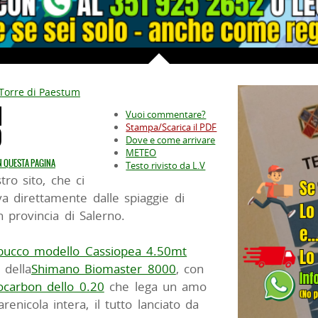
-Torre di Paestum
N
Vuoi commentare?
Stampa/Scarica il PDF
O
Dove e come arrivare
METEO
IN QUESTA PAGINA
Testo rivisto da L.V
ro sito, che ci
a direttamente dalle spiaggie di
in provincia di Salerno.
bucco modello Cassiopea 4.50mt
 della
Shimano Biomaster 8000
, con
ocarbon dello 0.20
che lega un amo
nicola intera, il tutto lanciato da