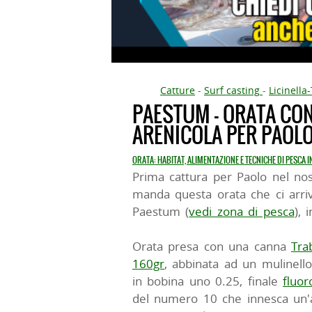
Catture
-
Surf casting
-
Licinella
PAESTUM - ORATA CO
ARENICOLA PER PAOL
ORATA: HABITAT, ALIMENTAZIONE E TECNICHE DI PESCA 
Prima cattura per Paolo nel nost
manda questa orata che ci arriv
Paestum (
vedi zona di pesca
), 
Orata presa con una canna
Tra
160gr
, abbinata ad un mulinello
in bobina uno 0.25, finale
fluor
del numero 10 che innesca un'are