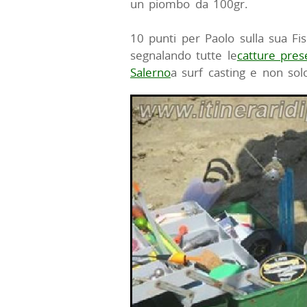
un piombo da 100gr.
10 punti per Paolo sulla sua Fi
segnalando tutte le
catture prese
Salerno
a surf casting e non sol