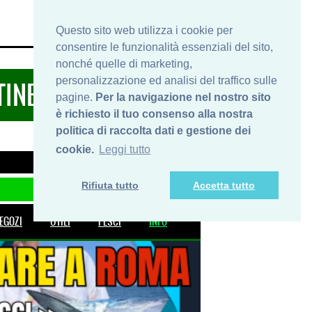
HOME
INFO
SHOP
PRIVACY
Questo sito web utilizza i cookie per
consentire le funzionalità essenziali del sito,
nonché quelle di marketing,
personalizzazione ed analisi del traffico sulle
TINERARIDIPESCA.IT
pagine.
Per la navigazione nel nostro sito
è richiesto il tuo consenso alla nostra
politica di raccolta dati e gestione dei
cookie.
Leggi tutto
Rifiuta tutto
Accetta tutto
EGOZI
UTILI
PESCI
INFO