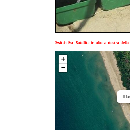
Switch Esri Satellite in alto a destra del
+
−
Il l