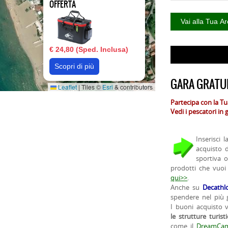
OFFERTA
€ 24,80 (Sped. Inclusa)
Scopri di più
GARA GRATUI
Leaflet
|
Tiles ©
Esri
& contributors
Partecipa con la T
Vedi i pescatori in
Inserisci 
acquisto 
sportiva 
prodotti che vuoi
qui>>
.
Anche su
Decathl
spendere nel più g
I buoni acquisto 
le strutture turist
come il
DreamCam