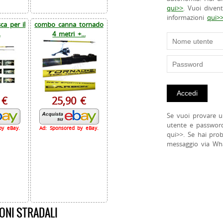
qui>>
. Vuoi diven
informazioni
qui>
a per il
combo canna tornado
.
4 metri +...
 €
25,90 €
Se vuoi provare u
utente e passwor
by eBay.
Ad: Sponsored by eBay.
qui>>. Se hai pro
messaggio via Wh
ONI STRADALI