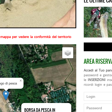
LE ULTIME C
la mappa per vedere la conformità del territorio
AREA RISERV
Accedi al Tuo pann
password e gestis
le
INSERZIONI
ins
×
uogo di pesca
ricordi login e pa
BORSA DA PESCA IN