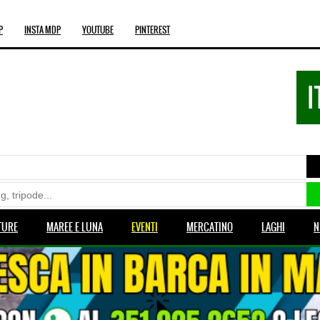
P
INSTA MDP
YOUTUBE
PINTEREST
I
TURE
MAREE E LUNA
EVENTI
MERCATINO
LAGHI
N