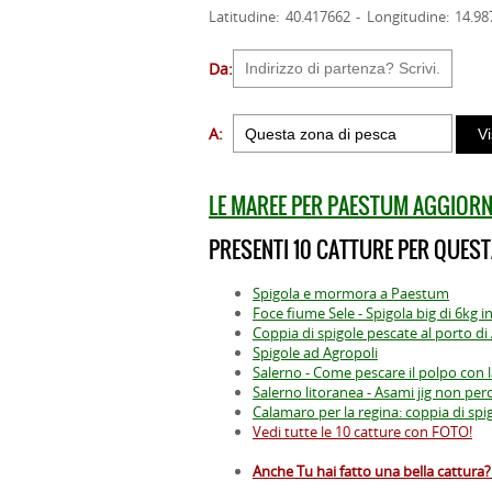
Latitudine: 40.417662 - Longitudine: 14.98
Da:
A:
LE MAREE PER PAESTUM AGGIORN
PRESENTI 10 CATTURE PER QUEST
Spigola e mormora a Paestum
Foce fiume Sele - Spigola big di 6kg i
Coppia di spigole pescate al porto d
Spigole ad Agropoli
Salerno - Come pescare il polpo con l
Salerno litoranea - Asami jig non pe
Calamaro per la regina: coppia di spi
Vedi tutte le 10 catture con FOTO!
Anche Tu hai fatto una bella cattura? 