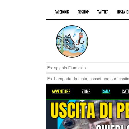
FACEBOOK
FBSHOP
TWITTER
INSTA ID
AVVENTURE
ZONE
GARA
CAT