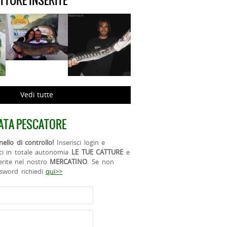
ATTURE INSERITE
Vedi tutte
ATA PESCATORE
ello di controllo!
Inserisci login e
ci in totale autonomia
LE TUE CATTURE
e
erite nel nostro
MERCATINO
. Se non
ssword richiedi
qui>>