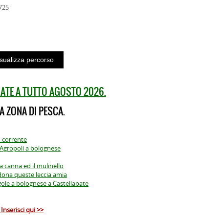
725
ATE A TUTTO AGOSTO 2026.
A ZONA DI PESCA.
n corrente
i Agropoli a bolognese
a canna ed il mulinello
rdona queste leccia amia
gole a bolognese a Castellabate
Inserisci qui >>