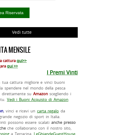
Vedi tutte
TA MENSILE
ua cattura
qui>>
 gara
qui >>
I Premi Vinti
la tua cattura migliore e vinci buoni
da spendere nel mondo della pesca
o direttamente su
Amazon
scegliendo i
 tu.
Vedi i Buoni Acquisto di Amazon
on
, vinci e ricevi un
carta regalo
da
rande negozio di sport in Italia.
vinti possono essere scalati
anche presso
iche
che collaborano con il nostro sito,
ping
a Terracina,
LeGhiandeGuestHouse