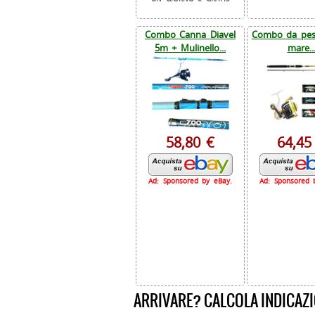
Combo Canna Diavel
Combo da pesc
5m + Mulinello...
mare..
58,80 €
64,45
Ad: Sponsored by eBay.
Ad: Sponsored 
ARRIVARE? CALCOLA INDICAZI