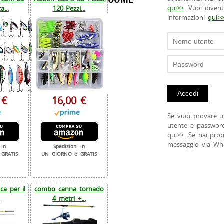
qui>>
. Vuoi diven
a...
120 Pezzi...
informazioni
qui>
 €
16,00 €
Se vuoi provare u
utente e passwor
qui>>. Se hai pro
messaggio via Wh
 in
Spedizioni in
GRATIS
UN GIORNO e GRATIS
a per il
combo canna tornado
.
4 metri +...