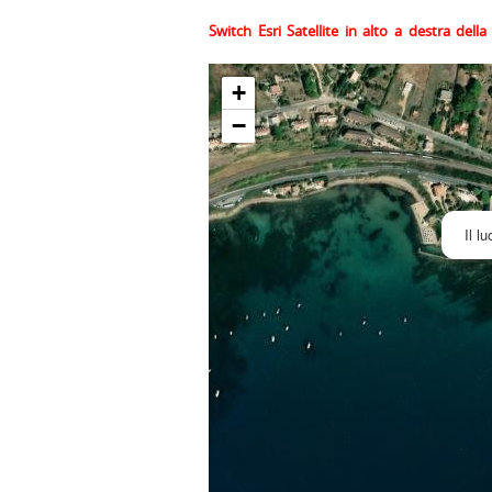
Switch Esri Satellite in alto a destra del
+
−
Il l