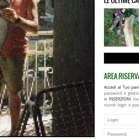
LE ULTIME C
AREA RISERV
Accedi al Tuo pann
password e gestis
le
INSERZIONI
ins
ricordi login e pa