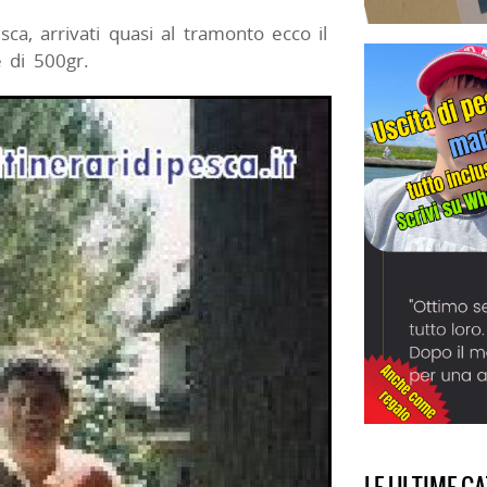
sca, arrivati quasi al tramonto ecco il
e di 500gr.