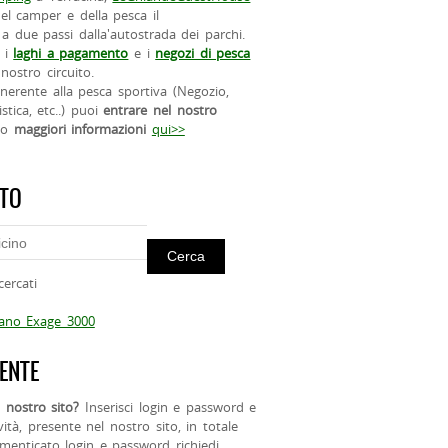
el camper e della pesca il
a due passi dalla'autostrada dei parchi.
 i
laghi a pagamento
e i
negozi di pesca
nostro circuito.
 inerente alla pesca sportiva (Negozio,
istica, etc..) puoi
entrare nel nostro
do
maggiori informazioni
qui>>
ITO
cercati
mano Exage 3000
ENTE
 nostro sito?
Inserisci login e password e
ività, presente nel nostro sito, in totale
menticato login e password richiedi