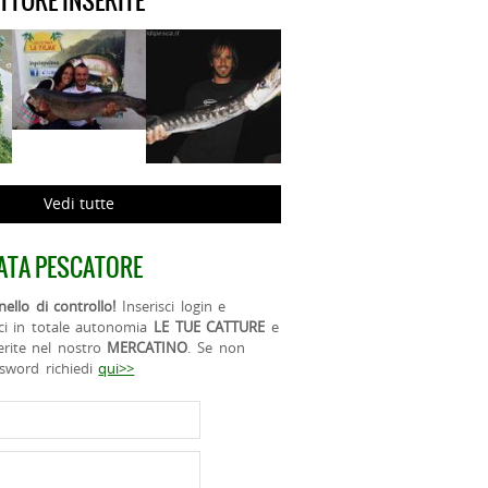
ATTURE INSERITE
Vedi tutte
ATA PESCATORE
ello di controllo!
Inserisci login e
ci in totale autonomia
LE TUE CATTURE
e
erite nel nostro
MERCATINO
. Se non
ssword richiedi
qui>>