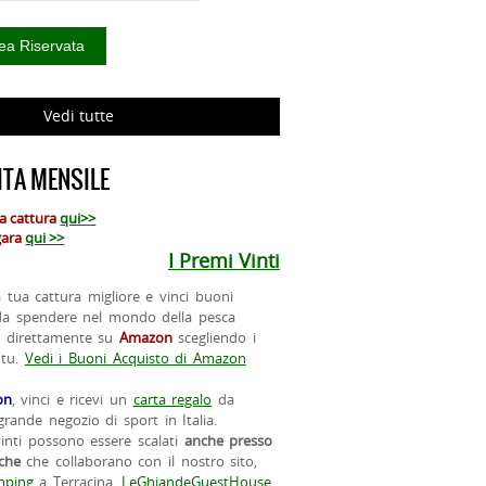
Vedi tutte
TA MENSILE
ua cattura
qui>>
 gara
qui >>
I Premi Vinti
la tua cattura migliore e vinci buoni
da spendere nel mondo della pesca
o direttamente su
Amazon
scegliendo i
 tu.
Vedi i Buoni Acquisto di Amazon
on
, vinci e ricevi un
carta regalo
da
rande negozio di sport in Italia.
vinti possono essere scalati
anche presso
iche
che collaborano con il nostro sito,
ping
a Terracina,
LeGhiandeGuestHouse