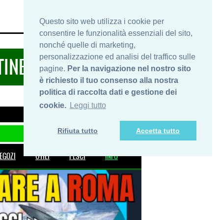
HOME
INFO
SHOP
PRIVACY
Questo sito web utilizza i cookie per
consentire le funzionalità essenziali del sito,
nonché quelle di marketing,
personalizzazione ed analisi del traffico sulle
TINERARIDIPESCA.IT
pagine.
Per la navigazione nel nostro sito
è richiesto il tuo consenso alla nostra
politica di raccolta dati e gestione dei
cookie.
Leggi tutto
Rifiuta tutto
Accetta tutto
EGOZI
UTILI
PESCI
INFO