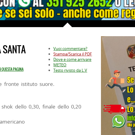
A SANTA
Vuoi commentare?
Stampa/Scarica il PDF
Dove e come arrivare
METEO
IN QUESTA PAGINA
Testo rivisto da L.V
e fronte istituto suore.
, shok dello 0,30, finale dello 0,20
 americano