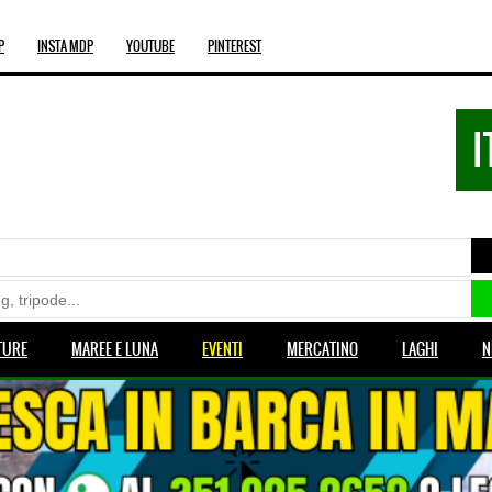
P
INSTA MDP
YOUTUBE
PINTEREST
I
TURE
MAREE E LUNA
EVENTI
MERCATINO
LAGHI
N