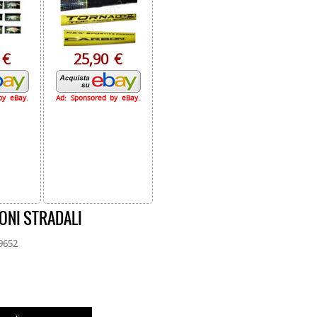
 €
25,90 €
by eBay.
Ad: Sponsored by eBay.
ONI STRADALI
09652