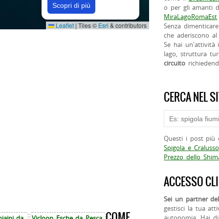
Scopri di più
o per gli amanti d
MiraLagoRomaEst
Leaflet
|
Tiles ©
Esri
& contributors
Senza dimenticare
che aderiscono al 
Se hai un'attività
lago, struttura tur
circuito
richieden
CERCA NEL S
Questi i post più 
Spigola e Cralusso
Prezzo dello Shi
ACCESSO CLI
Sei un partner del
gestisci la tua att
COME
autonomia. Hai di
iaini da
Vicloon Esche da Pesca,