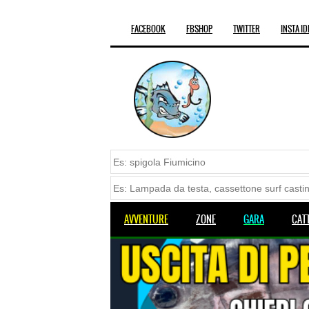
FACEBOOK
FBSHOP
TWITTER
INSTA ID
AVVENTURE
ZONE
GARA
CAT