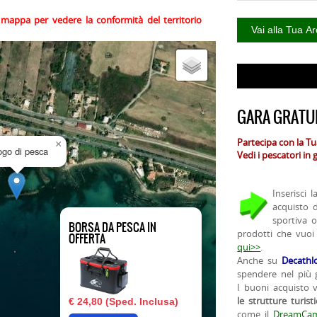
la mappa per vedere la conformità del territorio
GARA GRATUI
Partecipa con la T
×
uogo di pesca
Vedi i pescatori in
Inserisci 
acquisto 
sportiva 
BORSA DA PESCA IN
prodotti che vuoi
OFFERTA
qui>>
.
Anche su
Decathl
spendere nel più g
I buoni acquisto 
le strutture turist
€ 24,80 (Sped. Inclusa)
come il
DreamCam