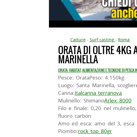
Catture
-
Surf casting
-
Roma
ORATA DI OLTRE 4KG 
MARINELLA
ORATA: HABITAT, ALIMENTAZIONE E TECNICHE DI PESCA 
Pesce: OrataPeso: 4.150kg
Luogo: Santa Marinella, scoglier
Canna:
Italcanna terranova
Mulinello: Shimano
Arlex 8000
Filo e finale: 0,20 nel mulinello
fluoro carbon
Amo ed esca: amo del 3, esca
Piombo:
rock top 80gr