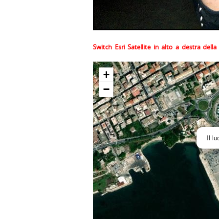
Switch Esri Satellite in alto a destra del
+
−
Il l