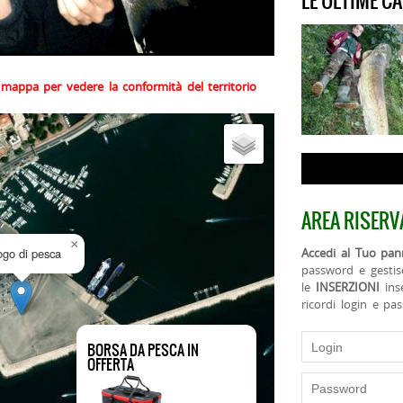
LE ULTIME C
la mappa per vedere la conformità del territorio
AREA RISERV
×
uogo di pesca
Accedi al Tuo pann
password e gestis
le
INSERZIONI
ins
ricordi login e pa
BORSA DA PESCA IN
OFFERTA