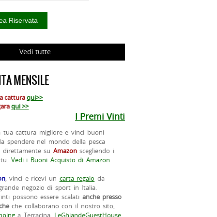
Vedi tutte
TA MENSILE
ua cattura
qui>>
 gara
qui >>
I Premi Vinti
la tua cattura migliore e vinci buoni
da spendere nel mondo della pesca
o direttamente su
Amazon
scegliendo i
 tu.
Vedi i Buoni Acquisto di Amazon
on
, vinci e ricevi un
carta regalo
da
rande negozio di sport in Italia.
vinti possono essere scalati
anche presso
iche
che collaborano con il nostro sito,
ping
a Terracina,
LeGhiandeGuestHouse