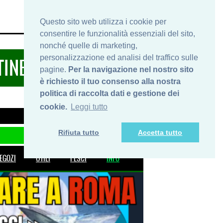
HOME
INFO
SHOP
PRIVACY
Questo sito web utilizza i cookie per
consentire le funzionalità essenziali del sito,
nonché quelle di marketing,
personalizzazione ed analisi del traffico sulle
TINERARIDIPESCA.IT
pagine.
Per la navigazione nel nostro sito
è richiesto il tuo consenso alla nostra
politica di raccolta dati e gestione dei
cookie.
Leggi tutto
Rifiuta tutto
Accetta tutto
EGOZI
UTILI
PESCI
INFO