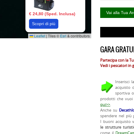
€ 24,80 (Sped. Inclusa)
Scopri di più
Leaflet
|
Tiles ©
Esri
& contributors
GARA GRATUI
Partecipa con la T
Vedi i pescatori in
Inserisci 
acquisto 
sportiva 
prodotti che vuoi
qui>>
.
Anche su
Decathl
spendere nel più g
I buoni acquisto 
le strutture turist
come il
DreamCam