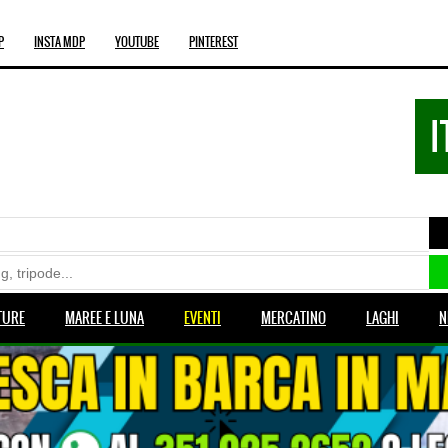
P
INSTA MDP
YOUTUBE
PINTEREST
I
TURE
MAREE E LUNA
EVENTI
MERCATINO
LAGHI
N