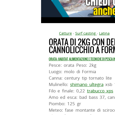
Catture
-
Surf casting
-
Latina
ORATA DI 2KG CON DE
CANNOLICCHIO A FOR
ORATA: HABITAT, ALIMENTAZIONE E TECNICHE DI PESCA 
Pesce: orata Peso: 2kg
Luogo: molo di Formia
Canna: century tip tornato lite
Mulinello:
shimano ultegra
xsb 
Filo e finale: 0,22
trabucco xps
Amo ed esca: bad bass 37, cann
Piombo: 125 gr
Meteo: fase montante di sciroc