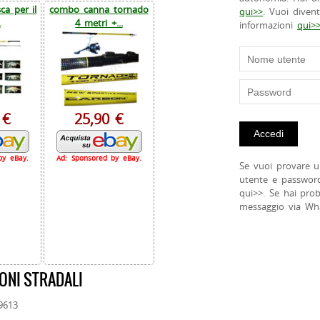
a per il
combo canna tornado
qui>>
. Vuoi diven
.
4 metri +...
informazioni
qui>
 €
25,90 €
by eBay.
Ad: Sponsored by eBay.
Se vuoi provare u
utente e passwor
qui>>. Se hai pro
messaggio via Wh
ONI STRADALI
59613