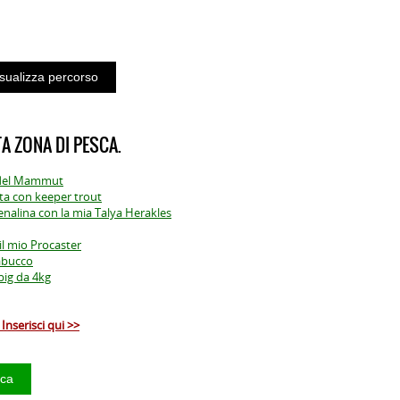
A ZONA DI PESCA.
g del Mammut
ota con keeper trout
renalina con la mia Talya Herakles
il mio Procaster
rabucco
big da 4kg
Inserisci qui >>