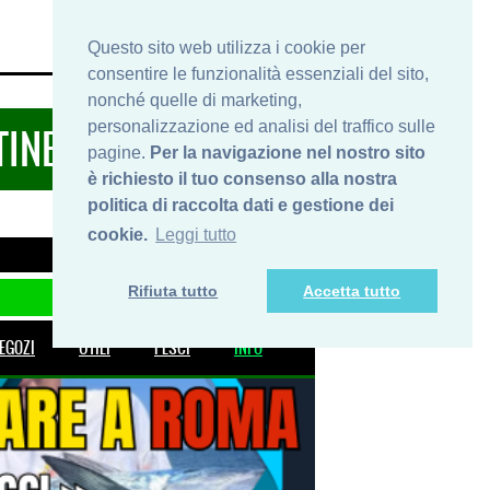
HOME
INFO
SHOP
PRIVACY
Questo sito web utilizza i cookie per
consentire le funzionalità essenziali del sito,
nonché quelle di marketing,
personalizzazione ed analisi del traffico sulle
TINERARIDIPESCA.IT
pagine.
Per la navigazione nel nostro sito
è richiesto il tuo consenso alla nostra
politica di raccolta dati e gestione dei
cookie.
Leggi tutto
Rifiuta tutto
Accetta tutto
EGOZI
UTILI
PESCI
INFO