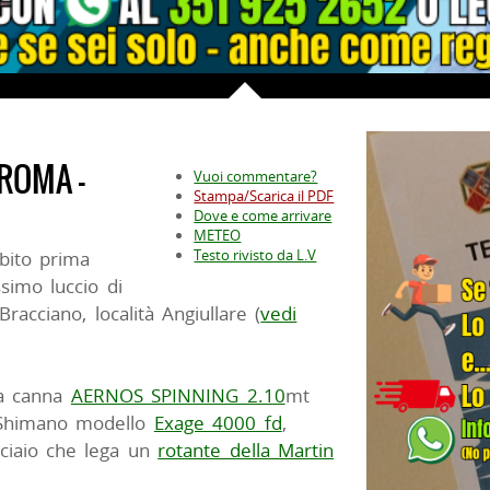
 ROMA -
Vuoi commentare?
Stampa/Scarica il PDF
Dove e come arrivare
METEO
Testo rivisto da L.V
bito prima
ssimo luccio di
racciano, località Angiullare (
vedi
na canna
AERNOS SPINNING 2.10
mt
a Shimano modello
Exage 4000 fd
,
cciaio che lega un
rotante della Martin