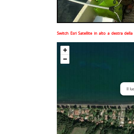
Switch Esri Satellite in alto a destra del
+
−
Il l