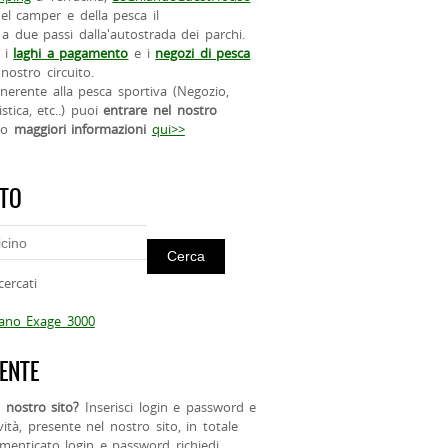
el camper e della pesca il
a due passi dalla'autostrada dei parchi.
 i
laghi a pagamento
e i
negozi di pesca
nostro circuito.
 inerente alla pesca sportiva (Negozio,
istica, etc..) puoi
entrare nel nostro
do
maggiori informazioni
qui>>
ITO
cercati
mano Exage 3000
ENTE
 nostro sito?
Inserisci login e password e
ività, presente nel nostro sito, in totale
menticato login e password richiedi