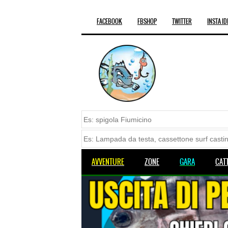
FACEBOOK
FBSHOP
TWITTER
INSTA ID
AVVENTURE
ZONE
GARA
CAT