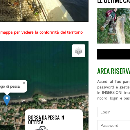
LE ULTIME C
la mappa per vedere la conformità del territorio
AREA RISERV
Accedi al Tuo pann
×
uogo di pesca
password e gestis
le
INSERZIONI
ins
ricordi login e pa
BORSA DA PESCA IN
OFFERTA