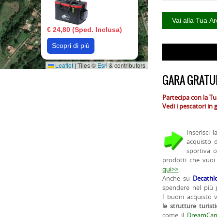
€ 24,80 (Sped. Inclusa)
Scopri di più
Leaflet
|
Tiles ©
Esri
& contributors
GARA GRATUI
Partecipa con la T
Vedi i pescatori in
Inserisci 
acquisto 
sportiva 
prodotti che vuoi
qui>>
.
Anche su
Decathl
spendere nel più g
I buoni acquisto 
le strutture turist
come il
DreamCam