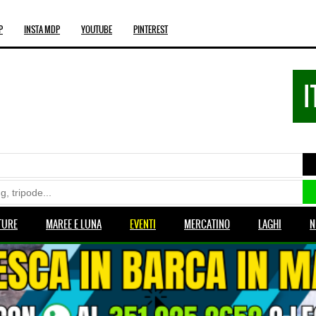
P
INSTA MDP
YOUTUBE
PINTEREST
I
TURE
MAREE E LUNA
EVENTI
MERCATINO
LAGHI
N