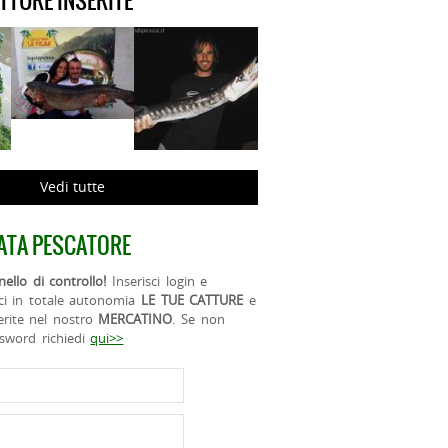
ATTURE INSERITE
Vedi tutte
ATA PESCATORE
ello di controllo!
Inserisci login e
ci in totale autonomia
LE TUE CATTURE
e
erite nel nostro
MERCATINO
. Se non
ssword richiedi
qui>>