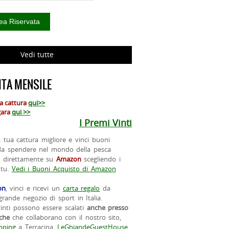
Vedi tutte
TA MENSILE
ua cattura
qui>>
 gara
qui >>
I Premi Vinti
la tua cattura migliore e vinci buoni
da spendere nel mondo della pesca
o direttamente su
Amazon
scegliendo i
 tu.
Vedi i Buoni Acquisto di Amazon
on
, vinci e ricevi un
carta regalo
da
rande negozio di sport in Italia.
vinti possono essere scalati
anche presso
iche
che collaborano con il nostro sito,
ping
a Terracina,
LeGhiandeGuestHouse