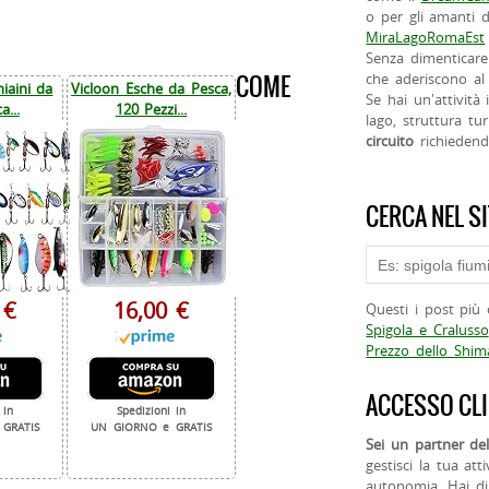
o per gli amanti d
MiraLagoRomaEst
Senza dimenticare
COME
che aderiscono al 
iaini da
Vicloon Esche da Pesca,
Se hai un'attività
a...
120 Pezzi...
lago, struttura tur
circuito
richieden
CERCA NEL S
 €
16,00 €
Questi i post più 
Spigola e Cralusso
Prezzo dello Shi
ACCESSO CLI
 in
Spedizioni in
GRATIS
UN GIORNO e GRATIS
Sei un partner del
gestisci la tua att
autonomia. Hai di