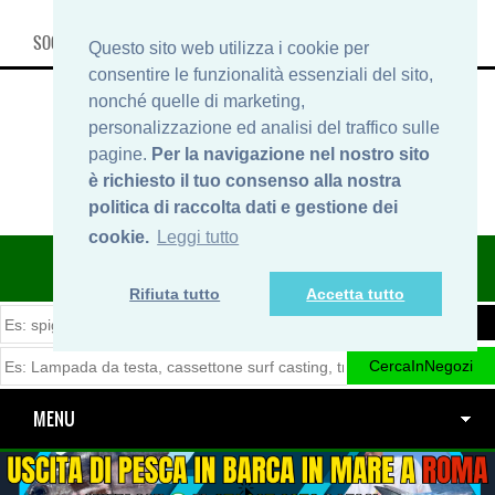
SOCIAL, INFO & SHOP
Questo sito web utilizza i cookie per
consentire le funzionalità essenziali del sito,
nonché quelle di marketing,
personalizzazione ed analisi del traffico sulle
pagine.
Per la navigazione nel nostro sito
è richiesto il tuo consenso alla nostra
politica di raccolta dati e gestione dei
cookie.
Leggi tutto
ITINERARIDIPESCA.IT
Rifiuta tutto
Accetta tutto
MENU