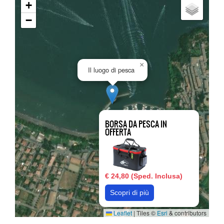
+
−
×
Il luogo di pesca
BORSA DA PESCA IN
OFFERTA
€ 24,80 (Sped. Inclusa)
Scopri di più
Leaflet
|
Tiles ©
Esri
& contributors