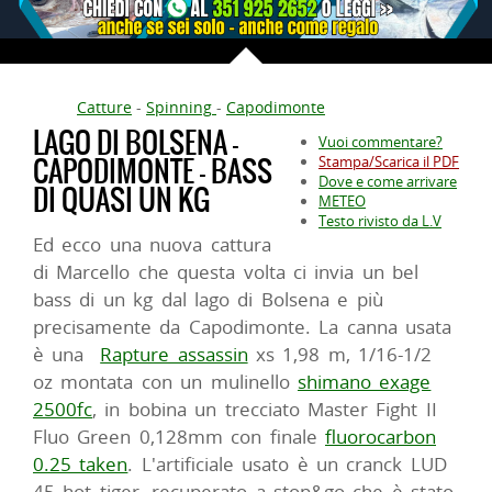
Catture
-
Spinning
-
Capodimonte
LAGO DI BOLSENA -
Vuoi commentare?
CAPODIMONTE - BASS
Stampa/Scarica il PDF
Dove e come arrivare
DI QUASI UN KG
METEO
Testo rivisto da L.V
Ed ecco una nuova cattura
di Marcello che questa volta ci invia un bel
bass di un kg dal lago di Bolsena e più
precisamente da Capodimonte. La canna usata
è una
Rapture assassin
xs 1,98 m, 1/16-1/2
oz montata con un mulinello
shimano exage
2500fc
, in bobina un trecciato Master Fight II
Fluo Green 0,128mm con finale
fluorocarbon
0.25 taken
. L'artificiale usato è un cranck LUD
45 hot tiger, recuperato a stop&go che è stato