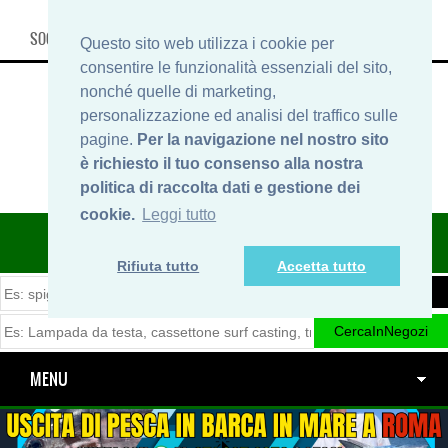
SOCIAL, INFO & SHOP
Questo sito web utilizza i cookie per
consentire le funzionalità essenziali del sito,
nonché quelle di marketing,
personalizzazione ed analisi del traffico sulle
pagine.
Per la navigazione nel nostro sito
è richiesto il tuo consenso alla nostra
politica di raccolta dati e gestione dei
cookie.
Leggi tutto
ITINERARIDIPESCA.IT
Rifiuta tutto
Accetta tutto
MENU