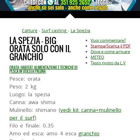
Catture
-
Surf casting
-
La Spezia
LA SPEZIA - BIG
Vuoi commentare?
ORATA SOLO CON IL
Stampa/Scarica il PDF
Dove e come arrivare
GRANCHIO
METEO
Testo rivisto da L.V
ORATA: HABITAT, ALIMENTAZIONE E TECNICHE DI
PESCA IN QUESTA PAGINA
Pesce: orata
Peso: 2 kg
Luogo: la spezia
Canna: awa shima
Mulinello: shimano (
vedi kit canna+mulinello
per il surf
)
Filo e finale: 0.35
Amo ed esca: amo 4 esca
granchio