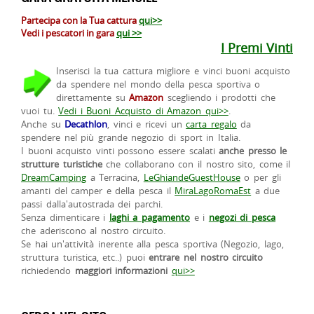
Partecipa con la Tua cattura
qui>>
Vedi i pescatori in gara
qui >>
I Premi Vinti
Inserisci la tua cattura migliore e vinci buoni acquisto
da spendere nel mondo della pesca sportiva o
direttamente su
Amazon
scegliendo i prodotti che
vuoi tu.
Vedi i Buoni Acquisto di Amazon qui>>
.
Anche su
Decathlon
, vinci e ricevi un
carta regalo
da
spendere nel più grande negozio di sport in Italia.
I buoni acquisto vinti possono essere scalati
anche presso le
strutture turistiche
che collaborano con il nostro sito, come il
DreamCamping
a Terracina,
LeGhiandeGuestHouse
o per gli
amanti del camper e della pesca il
MiraLagoRomaEst
a due
passi dalla'autostrada dei parchi.
Senza dimenticare i
laghi a pagamento
e i
negozi di pesca
che aderiscono al nostro circuito.
Se hai un'attività inerente alla pesca sportiva (Negozio, lago,
struttura turistica, etc..) puoi
entrare nel nostro circuito
richiedendo
maggiori informazioni
qui>>