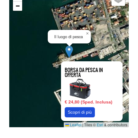
−
×
Il luogo di pesca
BORSA DA PESCA IN
OFFERTA
€ 24,80 (Sped. Inclusa)
Scopri di più
Leaflet
|
Tiles ©
Esri
& contributors