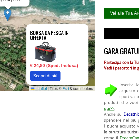
BORSA DA PESCA IN
OFFERTA
GARA GRATUI
Partecipa con la T
€ 24,80 (Sped. Inclusa)
Vedi i pescatori in
Scopri di più
Inserisci 
Leaflet
|
Tiles ©
Esri
& contributors
acquisto 
sportiva 
prodotti che vuoi
qui>>
.
Anche su
Decathl
spendere nel più g
I buoni acquisto 
le strutture turist
come il
DreamCam