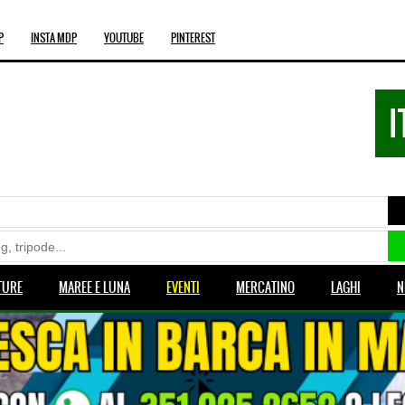
P
INSTA MDP
YOUTUBE
PINTEREST
I
TURE
MAREE E LUNA
EVENTI
MERCATINO
LAGHI
N