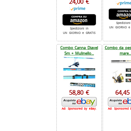
24,00 €
Spedizioni
UN GIORNO e 
Spedizioni in
UN GIORNO e GRATIS
Combo Canna Diavel
Combo da pesc
5m + Mulinello...
mare..
58,80 €
64,45
Ad: Sponsored by eBay.
Ad: Sponsored 