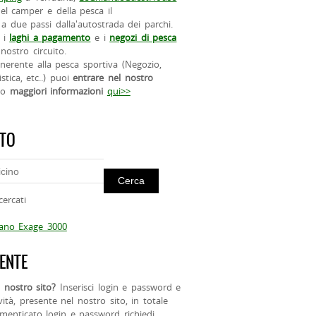
el camper e della pesca il
a due passi dalla'autostrada dei parchi.
 i
laghi a pagamento
e i
negozi di pesca
nostro circuito.
 inerente alla pesca sportiva (Negozio,
istica, etc..) puoi
entrare nel nostro
do
maggiori informazioni
qui>>
ITO
cercati
mano Exage 3000
ENTE
 nostro sito?
Inserisci login e password e
ività, presente nel nostro sito, in totale
menticato login e password richiedi