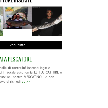
ATTURE INSERITE
Vedi tutte
ATA PESCATORE
ello di controllo!
Inserisci login e
ci in totale autonomia
LE TUE CATTURE
e
erite nel nostro
MERCATINO
. Se non
ssword richiedi
qui>>