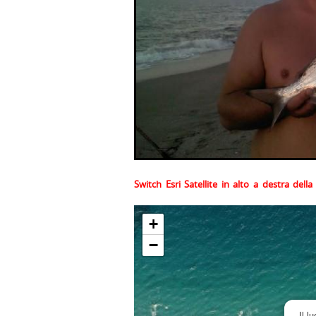
Switch Esri Satellite in alto a destra del
+
−
Il l