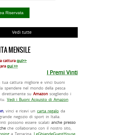
Vedi tutte
TA MENSILE
ua cattura
qui>>
 gara
qui >>
I Premi Vinti
la tua cattura migliore e vinci buoni
da spendere nel mondo della pesca
o direttamente su
Amazon
scegliendo i
 tu.
Vedi i Buoni Acquisto di Amazon
on
, vinci e ricevi un
carta regalo
da
rande negozio di sport in Italia.
vinti possono essere scalati
anche presso
iche
che collaborano con il nostro sito,
ping
a Terracina,
LeGhiandeGuestHouse