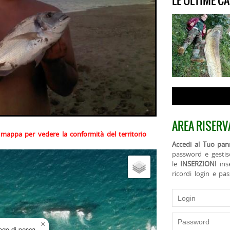
LE ULTIME C
AREA RISERV
la mappa per vedere la conformità del territorio
Accedi al Tuo pann
password e gestis
le
INSERZIONI
ins
ricordi login e pa
×
uogo di pesca