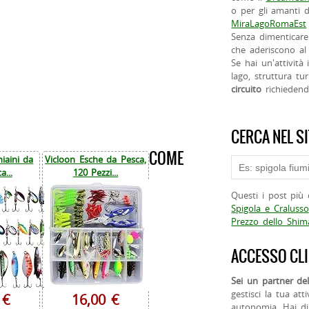
o per gli amanti d
MiraLagoRomaEst
Senza dimenticare
che aderiscono al 
Se hai un'attività
lago, struttura tur
circuito
richieden
CERCA NEL S
COME
iaini da
Vicloon Esche da Pesca,
a...
120 Pezzi...
Questi i post più 
Spigola e Cralusso
Prezzo dello Shi
ACCESSO CLI
Sei un partner del
gestisci la tua att
 €
16,00 €
autonomia. Hai di