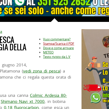
na
 ESCA
Vuoi commentare?
Stampa/Scarica il PDF
GIA DELLA
Dove e come arrivare
METEO
Testo rivisto da L.V
 giugno 2014,
 Platamona (
vedi zona di pesca
) a
atamona che ci regala questa orata di
e usa una canna
Colmic Ardesia 80-
o
Shimano Navi xt 7000
, in bobina
no
0.18 fluorocarbon
, come esca un