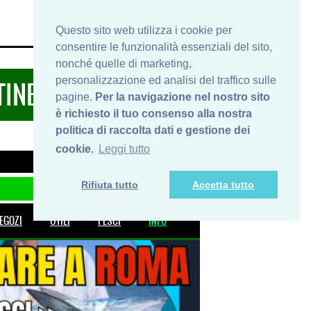
HOME
INFO
SHOP
PRIVACY
Questo sito web utilizza i cookie per
consentire le funzionalità essenziali del sito,
nonché quelle di marketing,
personalizzazione ed analisi del traffico sulle
TINERARIDIPESCA.IT
pagine.
Per la navigazione nel nostro sito
è richiesto il tuo consenso alla nostra
politica di raccolta dati e gestione dei
cookie.
Leggi tutto
Rifiuta tutto
Accetta tutto
EGOZI
UTILI
PESCI
INFO