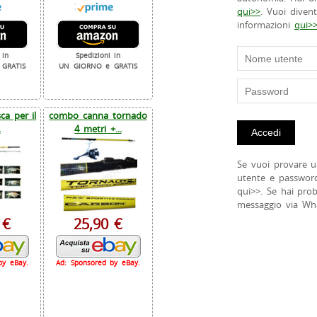
qui>>
. Vuoi diven
informazioni
qui>
 in
Spedizioni in
GRATIS
UN GIORNO e GRATIS
a per il
combo canna tornado
.
4 metri +...
Se vuoi provare u
utente e passwor
qui>>. Se hai pro
messaggio via Wh
 €
25,90 €
by eBay.
Ad: Sponsored by eBay.