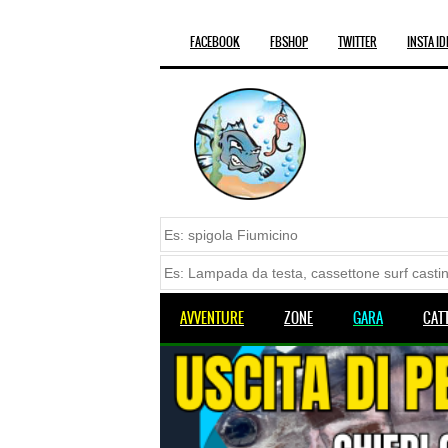
FACEBOOK
FBSHOP
TWITTER
INSTA ID
AVVENTURE
ZONE
GARA
CAT