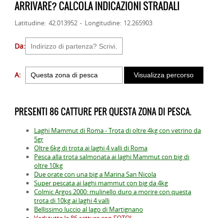
ARRIVARE? CALCOLA INDICAZIONI STRADALI
Latitudine: 42.013952 - Longitudine: 12.265903
Da:
A:
PRESENTI 86 CATTURE PER QUESTA ZONA DI PESCA.
Laghi Mammut di Roma - Trota di oltre 4kg con vetrino da
5gr
Oltre 6kg di trota ai laghi 4 valli di Roma
Pesca alla trota salmonata ai laghi Mammut con big di
oltre 10kg
Due orate con una big a Marina San Nicola
Super pescata ai laghi mammut con big da 4kg
Colmic Argos 2000: mulinello duro a morire con questa
trota di 10kg ai laghi 4 valli
Bellissimo luccio al lago di Martignano
Vedi tutte le 86 catture con FOTO!