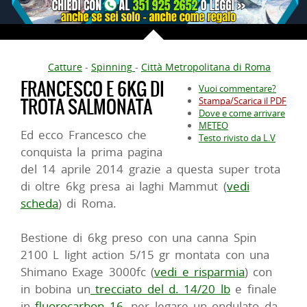
Catture
-
Spinning
-
Città Metropolitana di Roma
FRANCESCO E 6KG DI
Vuoi commentare?
TROTA SALMONATA
Stampa/Scarica il PDF
Dove e come arrivare
METEO
Ed ecco Francesco che
Testo rivisto da L.V
conquista la prima pagina
del 14 aprile 2014 grazie a questa super trota
di oltre 6kg presa ai laghi Mammut (
vedi
scheda
) di Roma.
Bestione di 6kg preso con una canna Spin
2100 L light action 5/15 gr montata con una
Shimano Exage 3000fc (
vedi e risparmia
) con
in bobina un
trecciato del d. 14/20 lb
e finale
in
fluorocarbon 16
, per legare un ondulato da