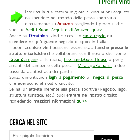
I Premi Vinti
Inserisci la tua cattura migliore e vinci buoni acquisto
da spendere nel mondo della pesca sportiva o
direttamente su
Amazon
scegliendo i prodotti che
vuoi tu.
Vedi i Buoni Acquisto di Amazon qui>>
.
Anche su
Decathlon
, vinci e ricevi un
carta regalo
da
spendere nel più grande negozio di sport in Italia.
I buoni acquisto vinti possono essere scalati
anche presso le
strutture turistiche
che collaborano con il nostro sito, come il
DreamCamping
a Terracina,
LeGhiandeGuestHouse
o per gli
amanti del camper e della pesca il
MiraLagoRomaEst
a due
passi dalla'autostrada dei parchi.
Senza dimenticare i
laghi a pagamento
e i
negozi di pesca
che aderiscono al nostro circuito.
Se hai un'attività inerente alla pesca sportiva (Negozio, lago,
struttura turistica, etc..) puoi
entrare nel nostro circuito
richiedendo
maggiori informazioni
qui>>
CERCA NEL SITO