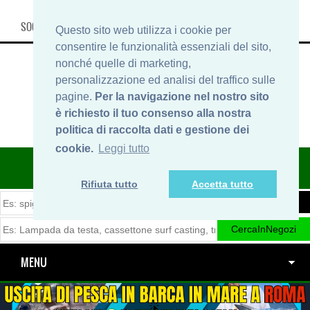
SOCIAL, INFO & SHOP
Questo sito web utilizza i cookie per
consentire le funzionalità essenziali del sito,
nonché quelle di marketing,
personalizzazione ed analisi del traffico sulle
pagine.
Per la navigazione nel nostro sito
è richiesto il tuo consenso alla nostra
politica di raccolta dati e gestione dei
cookie.
Leggi tutto
ITINERARIDIPESCA.IT
Rifiuta tutto
Accetta tutto
MENU