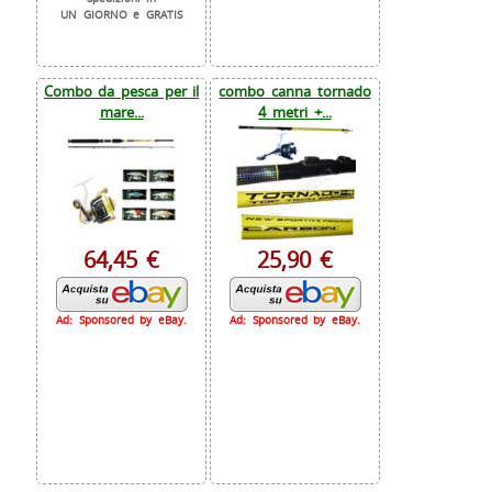
UN GIORNO e GRATIS
Combo da pesca per il
combo canna tornado
mare...
4 metri +...
64,45 €
25,90 €
Ad: Sponsored by eBay.
Ad: Sponsored by eBay.