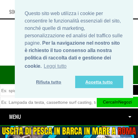
SOCIAL, INFO & SHOP
Questo sito web utilizza i cookie per
consentire le funzionalità essenziali del sito,
nonché quelle di marketing,
personalizzazione ed analisi del traffico sulle
pagine.
Per la navigazione nel nostro sito
è richiesto il tuo consenso alla nostra
politica di raccolta dati e gestione dei
cookie.
Leggi tutto
ITINERARIDIPESCA.IT
Rifiuta tutto
Accetta tutto
MENU