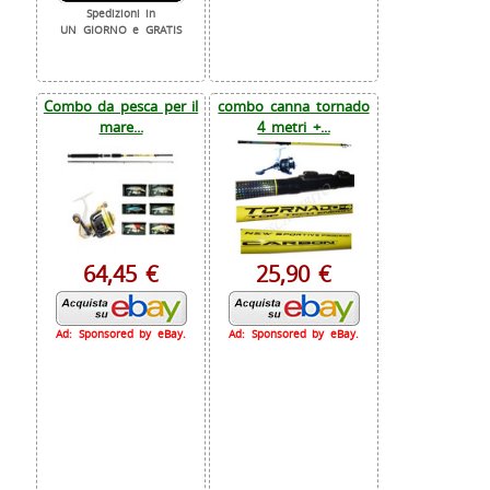
Spedizioni in
UN GIORNO e GRATIS
Combo da pesca per il
combo canna tornado
mare...
4 metri +...
64,45 €
25,90 €
Ad: Sponsored by eBay.
Ad: Sponsored by eBay.