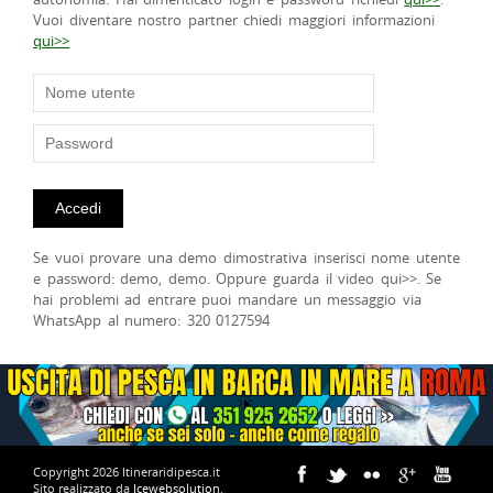
Vuoi diventare nostro partner chiedi maggiori informazioni
qui>>
Se vuoi provare una demo dimostrativa inserisci nome utente
e password: demo, demo. Oppure guarda il video qui>>. Se
hai problemi ad entrare puoi mandare un messaggio via
WhatsApp al numero: 320 0127594
Copyright 2026 Itineraridipesca.it
Sito realizzato da
Icewebsolution
.