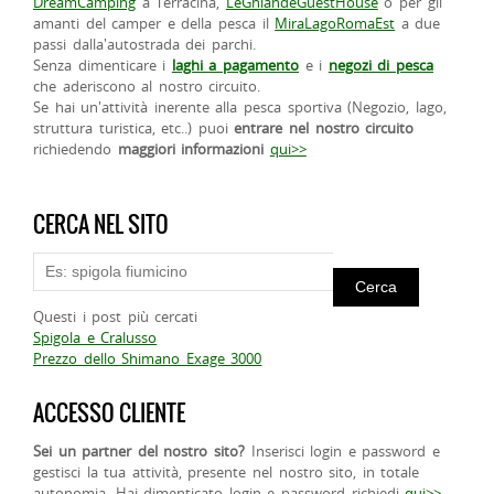
DreamCamping
a Terracina,
LeGhiandeGuestHouse
o per gli
amanti del camper e della pesca il
MiraLagoRomaEst
a due
passi dalla'autostrada dei parchi.
Senza dimenticare i
laghi a pagamento
e i
negozi di pesca
che aderiscono al nostro circuito.
Se hai un'attività inerente alla pesca sportiva (Negozio, lago,
struttura turistica, etc..) puoi
entrare nel nostro circuito
richiedendo
maggiori informazioni
qui>>
CERCA NEL SITO
Questi i post più cercati
Spigola e Cralusso
Prezzo dello Shimano Exage 3000
ACCESSO CLIENTE
Sei un partner del nostro sito?
Inserisci login e password e
gestisci la tua attività, presente nel nostro sito, in totale
autonomia. Hai dimenticato login e password richiedi
qui>>
.