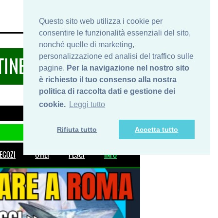
HOME
INFO
SHOP
PRIVACY
Questo sito web utilizza i cookie per
consentire le funzionalità essenziali del sito,
nonché quelle di marketing,
personalizzazione ed analisi del traffico sulle
TINERARIDIPESCA.IT
pagine.
Per la navigazione nel nostro sito
è richiesto il tuo consenso alla nostra
politica di raccolta dati e gestione dei
cookie.
Leggi tutto
Rifiuta tutto
Accetta tutto
EGOZI
UTILI
PESCI
INFO