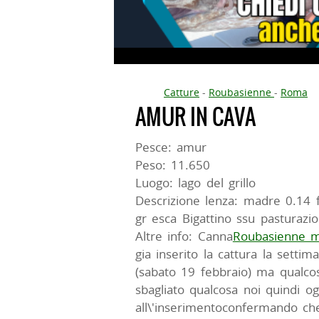
Catture
-
Roubasienne
-
Roma
AMUR IN CAVA
Pesce: amur
Peso: 11.650
Luogo: lago del grillo
Descrizione lenza: madre 0.14 
gr esca Bigattino ssu pasturazi
Altre info: Canna
Roubasienne m
gia inserito la cattura la setti
(sabato 19 febbraio) ma qualc
sbagliato qualcosa noi quindi 
all\'inserimentoconfermando che