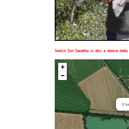
Switch Esri Satellite in alto a destra del
+
−
Il l