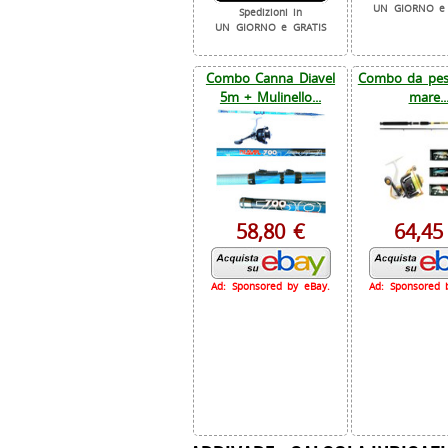
UN GIORNO e 
Spedizioni in
UN GIORNO e GRATIS
Combo Canna Diavel
Combo da pesc
5m + Mulinello...
mare..
58,80 €
64,45
Ad: Sponsored by eBay.
Ad: Sponsored 