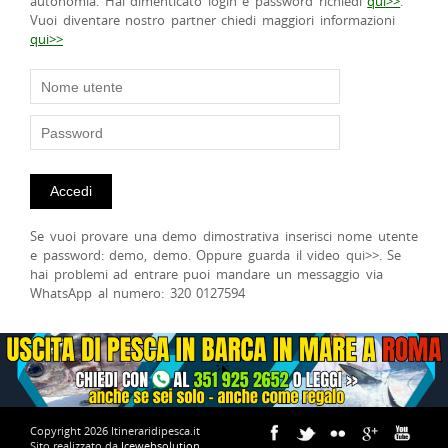
autonomia. Hai dimenticato login e password richiedi
qui>>
.
Vuoi diventare nostro partner chiedi maggiori informazioni
qui>>
Se vuoi provare una demo dimostrativa inserisci nome utente
e password: demo, demo. Oppure guarda il video qui>>. Se
hai problemi ad entrare puoi mandare un messaggio via
WhatsApp al numero: 320 0127594
Copyright 2026 Itineraridipesca.it
Sito realizzato da
Icewebsolution
.