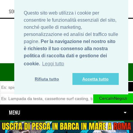
SOCIAL, INFO & SHOP
Questo sito web utilizza i cookie per
consentire le funzionalità essenziali del sito,
nonché quelle di marketing,
personalizzazione ed analisi del traffico sulle
pagine.
Per la navigazione nel nostro sito
è richiesto il tuo consenso alla nostra
politica di raccolta dati e gestione dei
cookie.
Leggi tutto
ITINERARIDIPESCA.IT
Rifiuta tutto
Accetta tutto
MENU