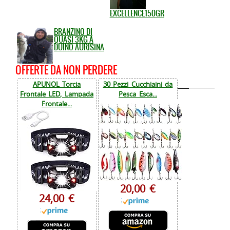
EXCELLENCE150GR
BRANZINO DI
QUASI 3KG A
DUINO AURISINA
OFFERTE DA NON PERDERE
APUNOL Torcia
30 Pezzi Cucchiaini da
Frontale LED, Lampada
Pesca Esca...
Frontale...
20,00 €
24,00 €