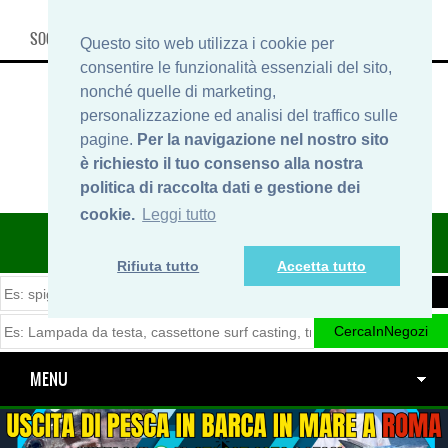
SOCIAL, INFO & SHOP
Questo sito web utilizza i cookie per
consentire le funzionalità essenziali del sito,
nonché quelle di marketing,
personalizzazione ed analisi del traffico sulle
pagine.
Per la navigazione nel nostro sito
è richiesto il tuo consenso alla nostra
politica di raccolta dati e gestione dei
cookie.
Leggi tutto
ITINERARIDIPESCA.IT
Rifiuta tutto
Accetta tutto
MENU