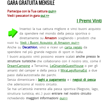
GARA GRATUITA MENSILE
Partecipa con la Tua cattura
qui>>
Vedi i pescatori in gara
qui >>
I Premi Vinti
Inserisci la tua cattura migliore e vinci buoni acquisto
da spendere nel mondo della pesca sportiva o
direttamente su
Amazon
scegliendo i prodotti che
vuoi tu.
Vedi i Buoni Acquisto di Amazon qui>>
.
Anche su
Decathlon
, vinci e ricevi un
carta regalo
da
spendere nel più grande negozio di sport in Italia.
I buoni acquisto vinti possono essere scalati
anche presso le
strutture turistiche
che collaborano con il nostro sito, come il
DreamCamping
a Terracina,
LeGhiandeGuestHouse
o per gli
amanti del camper e della pesca il
MiraLagoRomaEst
a due
passi dalla'autostrada dei parchi.
Senza dimenticare i
laghi a pagamento
e i
negozi di pesca
che aderiscono al nostro circuito.
Se hai un'attività inerente alla pesca sportiva (Negozio, lago,
struttura turistica, etc..) puoi
entrare nel nostro circuito
richiedendo
maggiori informazioni
qui>>