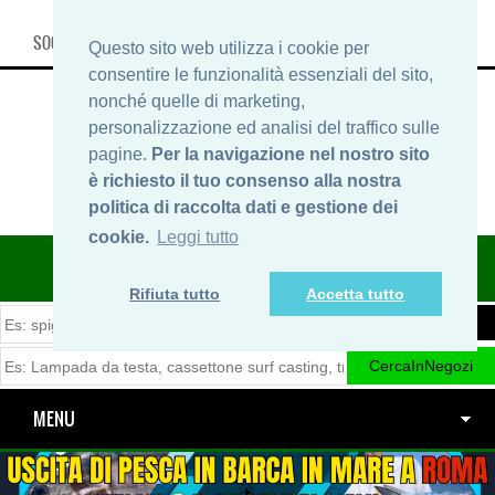
SOCIAL, INFO & SHOP
Questo sito web utilizza i cookie per
consentire le funzionalità essenziali del sito,
nonché quelle di marketing,
personalizzazione ed analisi del traffico sulle
pagine.
Per la navigazione nel nostro sito
è richiesto il tuo consenso alla nostra
politica di raccolta dati e gestione dei
cookie.
Leggi tutto
ITINERARIDIPESCA.IT
Rifiuta tutto
Accetta tutto
MENU