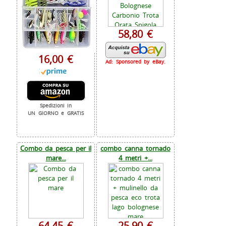
58,80 €
16,00 €
Ad: Sponsored by eBay.
Spedizioni in
UN GIORNO e GRATIS
Combo da pesca per il
combo canna tornado
mare...
4 metri +...
64,45 €
25,90 €