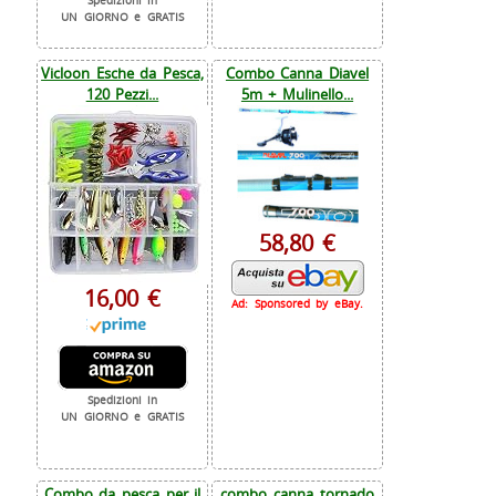
Spedizioni in
UN GIORNO e GRATIS
Vicloon Esche da Pesca,
Combo Canna Diavel
120 Pezzi...
5m + Mulinello...
58,80 €
16,00 €
Ad: Sponsored by eBay.
Spedizioni in
UN GIORNO e GRATIS
Combo da pesca per il
combo canna tornado