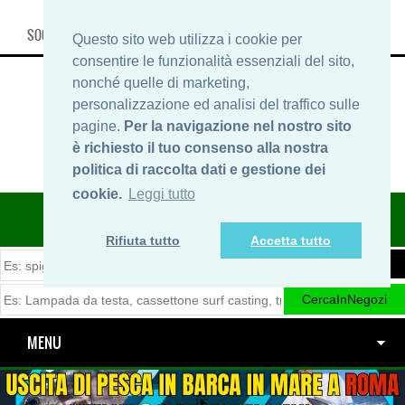
SOCIAL, INFO & SHOP
Questo sito web utilizza i cookie per
consentire le funzionalità essenziali del sito,
nonché quelle di marketing,
personalizzazione ed analisi del traffico sulle
pagine.
Per la navigazione nel nostro sito
è richiesto il tuo consenso alla nostra
politica di raccolta dati e gestione dei
cookie.
Leggi tutto
ITINERARIDIPESCA.IT
Rifiuta tutto
Accetta tutto
MENU