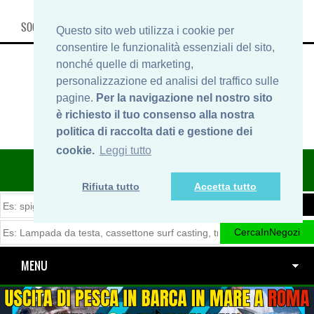
SOCIAL, INFO & SHOP
Questo sito web utilizza i cookie per
consentire le funzionalità essenziali del sito,
nonché quelle di marketing,
personalizzazione ed analisi del traffico sulle
pagine.
Per la navigazione nel nostro sito
è richiesto il tuo consenso alla nostra
politica di raccolta dati e gestione dei
cookie.
Leggi tutto
ITINERARIDIPESCA.IT
Rifiuta tutto
Accetta tutto
MENU