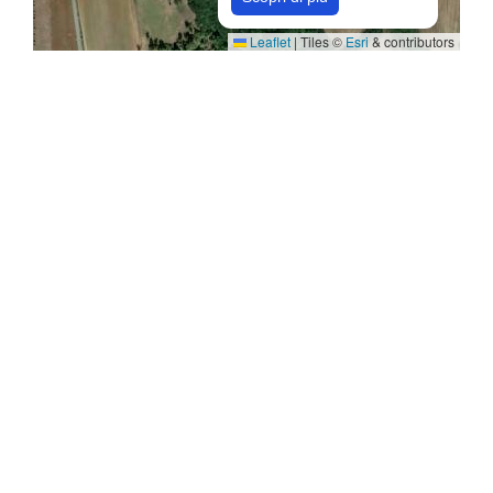
Leaflet
|
Tiles ©
Esri
& contributors