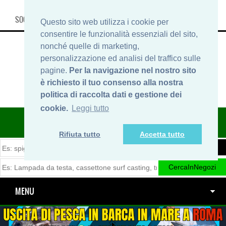
SOCIAL, INFO & SHOP
Questo sito web utilizza i cookie per
consentire le funzionalità essenziali del sito,
nonché quelle di marketing,
personalizzazione ed analisi del traffico sulle
pagine.
Per la navigazione nel nostro sito
è richiesto il tuo consenso alla nostra
politica di raccolta dati e gestione dei
cookie.
Leggi tutto
ITINERARIDIPESCA.IT
Rifiuta tutto
Accetta tutto
MENU