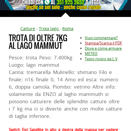
Catture
-
Trota lago
-
Roma
TROTA DI OLTRE 7KG
Vuoi commentare?
AL LAGO MAMMUT
Stampa/Scarica il PDF
Dove e come arrivare
METEO
Pesce: trota Peso: 7.400kg
Testo rivisto da L.V
Luogo: lago mammut
Canna: tremarella Mulinello: shimano Filo e
finale: n16 finale 0, 14 Amo ed esca: numero
6, doppia camola. Piombo: vetrino Altre info:
solamente da ENZO al lagho mammuth si
possono catturere delle splendite catture oltre
i 7 kg ma ci si diverte anche con molte catture
di taglia inferiore.
Switch Esri Satellite in alto a destra della mappa per vedere