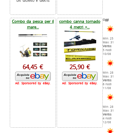
UN GIORNO e GRATIS
Oggi
Combo da pesca per il
combo canna tornado
mare...
4 metri +...
Min: 25
Max: 31
Vento:
5 nodi
10/08
64,45 €
25,90 €
Min: 28
Max: 31
Vento:
Ad: Sponsored by eBay.
Ad: Sponsored by eBay.
6 nodi
11/08
Min: 28
Max: 31
Vento:
4 nodi
12/08