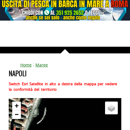
Home
-
Maree
NAPOLI
Switch Esri Satellite in alto a destra della mappa per vedere
la conformità del territorio
+
−