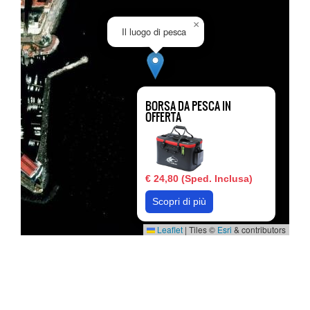
×
Il luogo di pesca
BORSA DA PESCA IN
OFFERTA
€ 24,80 (Sped. Inclusa)
Scopri di più
Leaflet
|
Tiles ©
Esri
& contributors