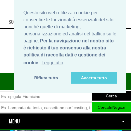
Questo sito web utilizza i cookie per
consentire le funzionalità essenziali del sito,
SOCIAL, INFO & SHOP
nonché quelle di marketing,
personalizzazione ed analisi del traffico sulle
pagine.
Per la navigazione nel nostro sito
è richiesto il tuo consenso alla nostra
politica di raccolta dati e gestione dei
cookie.
Leggi tutto
Rifiuta tutto
Accetta tutto
ITINERARIDIPESCA.IT
MENU