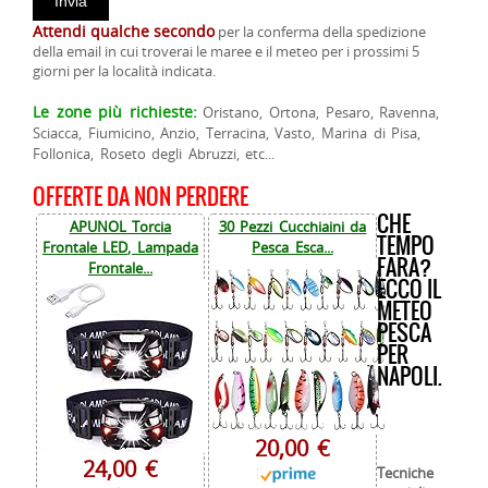
Attendi qualche secondo
per la conferma della spedizione
della email in cui troverai le maree e il meteo per i prossimi 5
giorni per la località indicata.
Le zone più richieste:
Oristano, Ortona, Pesaro, Ravenna,
Sciacca, Fiumicino, Anzio, Terracina, Vasto, Marina di Pisa,
Follonica, Roseto degli Abruzzi, etc...
OFFERTE DA NON PERDERE
CHE
APUNOL Torcia
30 Pezzi Cucchiaini da
TEMPO
Frontale LED, Lampada
Pesca Esca...
FARA?
Frontale...
ECCO IL
METEO
PESCA
PER
NAPOLI.
20,00 €
24,00 €
Tecniche