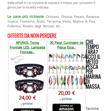
della email in cui troverai le maree e il meteo per i prossimi 5
giorni per la località indicata.
Le zone più richieste:
Oristano, Ortona, Pesaro, Ravenna,
Sciacca, Fiumicino, Anzio, Terracina, Vasto, Marina di Pisa,
Follonica, Roseto degli Abruzzi, etc...
OFFERTE DA NON PERDERE
CHE
APUNOL Torcia
30 Pezzi Cucchiaini da
TEMPO
Frontale LED, Lampada
Pesca Esca...
FARA?
Frontale...
ECCO IL
METEO
PESCA
PER
MARINA
DI
MASSA.
20,00 €
24,00 €
Tecniche