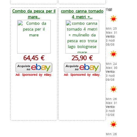
Oggi
Combo da pesca per il
combo canna tornado
mare...
4 metri +...
Min: 25
Max: 31
Vento:
3 nodi
08/08
64,45 €
25,90 €
Min: 24
Max: 30
Vento:
Ad: Sponsored by eBay.
Ad: Sponsored by eBay.
3 nodi
09/08
Min: 26
Max: 31
Vento:
3 nodi
10/08
Min: 26