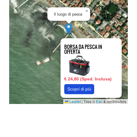
×
Il luogo di pesca
BORSA DA PESCA IN
OFFERTA
€ 24,80 (Sped. Inclusa)
Scopri di più
Leaflet
|
Tiles ©
Esri
& contributors