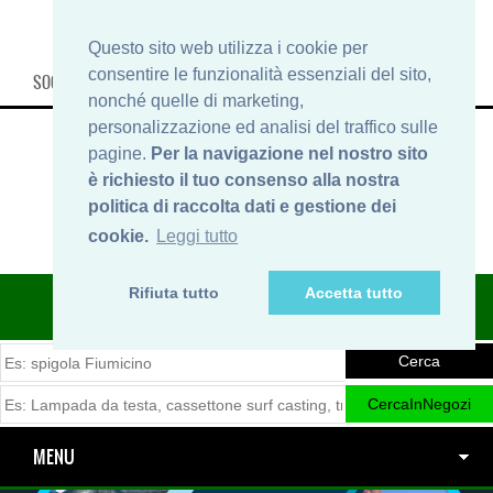
Questo sito web utilizza i cookie per
consentire le funzionalità essenziali del sito,
SOCIAL, INFO & SHOP
nonché quelle di marketing,
personalizzazione ed analisi del traffico sulle
pagine.
Per la navigazione nel nostro sito
è richiesto il tuo consenso alla nostra
politica di raccolta dati e gestione dei
cookie.
Leggi tutto
Rifiuta tutto
Accetta tutto
ITINERARIDIPESCA.IT
MENU