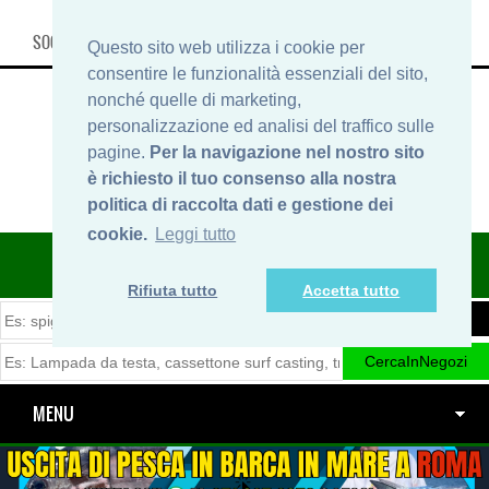
SOCIAL, INFO & SHOP
Questo sito web utilizza i cookie per
consentire le funzionalità essenziali del sito,
nonché quelle di marketing,
personalizzazione ed analisi del traffico sulle
pagine.
Per la navigazione nel nostro sito
è richiesto il tuo consenso alla nostra
politica di raccolta dati e gestione dei
cookie.
Leggi tutto
ITINERARIDIPESCA.IT
Rifiuta tutto
Accetta tutto
MENU