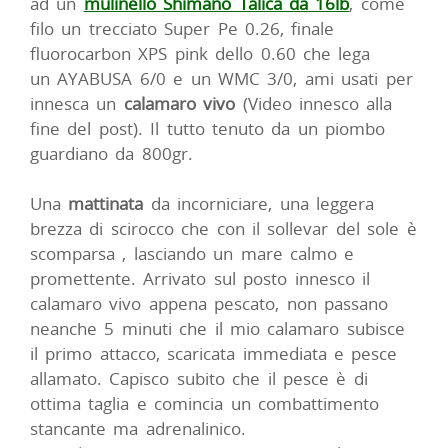
ad un
mulinello Shimano Talica da 16lb
, come
filo un trecciato Super Pe 0.26, finale
fluorocarbon XPS pink dello 0.60 che lega
un AYABUSA 6/0 e un WMC 3/0, ami usati per
innesca un
calamaro vivo
(Video innesco alla
fine del post). Il tutto tenuto da un piombo
guardiano da 800gr.
Una
mattinata
da incorniciare, una leggera
brezza di scirocco che con il sollevar del sole è
scomparsa , lasciando un mare calmo e
promettente. Arrivato sul posto innesco il
calamaro vivo appena pescato, non passano
neanche 5 minuti che il mio calamaro subisce
il primo attacco, scaricata immediata e pesce
allamato. Capisco subito che il pesce è di
ottima taglia e comincia un combattimento
stancante ma adrenalinico.