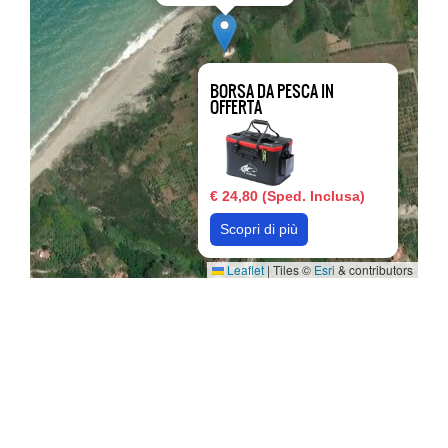
BORSA DA PESCA IN
OFFERTA
€ 24,80 (Sped. Inclusa)
Scopri di più
Leaflet
|
Tiles ©
Esri
& contributors