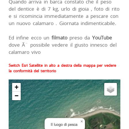
Quando arriva in barca constato che il peso
del dentice è di 7 kg, urlo di gioia , foto di rito
e si ricomincia immediatamente a pescare con
un nuovo calamaro . Giornata indimenticabile.
Ed infine ecco un
filmato
preso da
YouTube
dove Ã¨ possibile vedere il giusto innesco del
calamaro vivo
Switch Esri Satellite in alto a destra della mappa per vedere
la conformità del territorio
+
−
×
Il luogo di pesca