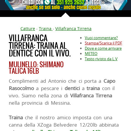
Catture
-
Traina
-
Villafranca Tirrena
VILLAFRANCA
Vuoi commentare?
TIRRENA: TRAINA AL
Stampa/Scarica il PDF
Dove e come arrivare
DENTICE CON IL VIVO.
METEO
Testo rivisto da L.V
MULINELLO: SHIMANO
TALICA 16LB
Complimenti ad Antonio che ci porta a
Capo
Rasocolmo
a pescare i
dentici
a
traina
con il
vivo. Siamo nella zona di
Villafranca Tirrena
nella provincia di Messina.
Traina
che il nostro amico imposta con una
canna della XZoga Belvedere 12/20lb abbinata