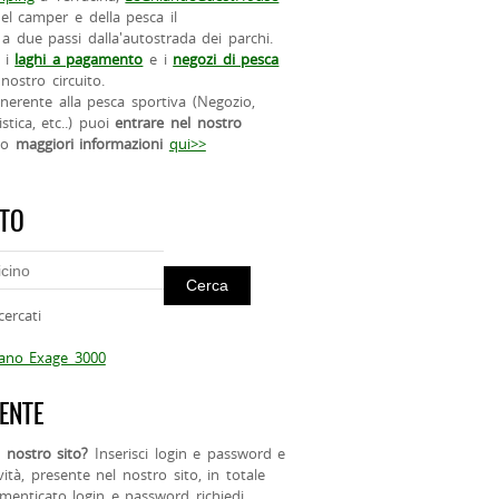
el camper e della pesca il
a due passi dalla'autostrada dei parchi.
 i
laghi a pagamento
e i
negozi di pesca
nostro circuito.
 inerente alla pesca sportiva (Negozio,
istica, etc..) puoi
entrare nel nostro
do
maggiori informazioni
qui>>
ITO
cercati
mano Exage 3000
ENTE
 nostro sito?
Inserisci login e password e
ività, presente nel nostro sito, in totale
menticato login e password richiedi