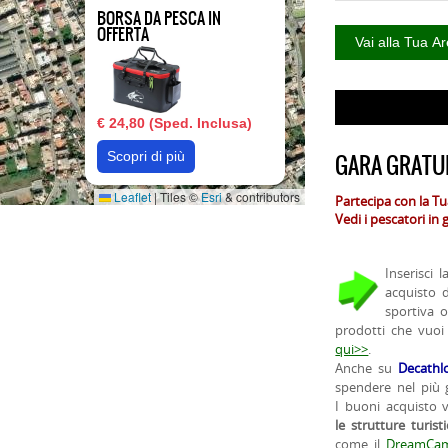
BORSA DA PESCA IN
OFFERTA
€ 24,80 (Sped. Inclusa)
Scopri di più
GARA GRATUI
Leaflet
|
Tiles ©
Esri
& contributors
Partecipa con la T
Vedi i pescatori in
Inserisci 
acquisto 
sportiva 
prodotti che vuoi
qui>>
.
Anche su
Decathl
spendere nel più g
I buoni acquisto 
le strutture turist
come il
DreamCam