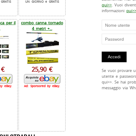
GRATIS
UN GIORNO e GRATIS
qui>>
. Vuoi diven
informazioni
qui>
a per il
combo canna tornado
.
4 metri +...
 €
25,90 €
Se vuoi provare u
utente e passwor
qui>>. Se hai pro
by eBay.
Ad: Sponsored by eBay.
messaggio via Wh