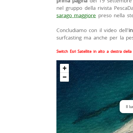
prima pagina
del 19 settembre 
nel gruppo della rivista Pesca
sarago maggiore
preso nella st
Concludiamo con il video dell'
i
surfcasting ma anche per la pesc
Switch Esri Satellite in alto a destra del
+
−
Il l