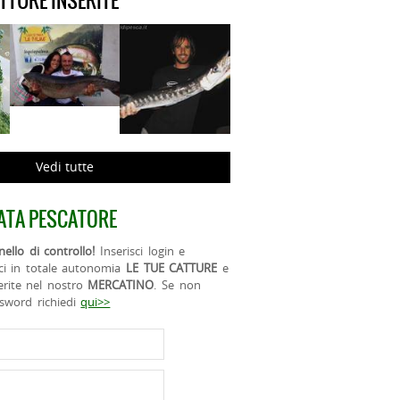
ATTURE INSERITE
Vedi tutte
ATA PESCATORE
ello di controllo!
Inserisci login e
ci in totale autonomia
LE TUE CATTURE
e
erite nel nostro
MERCATINO
. Se non
ssword richiedi
qui>>