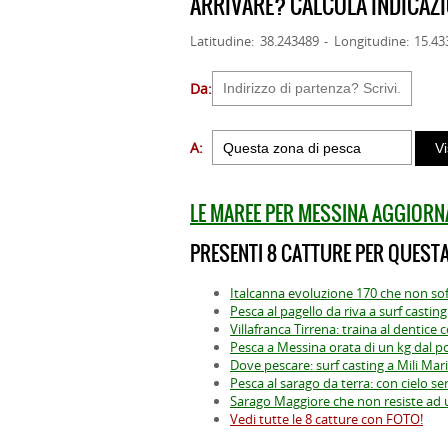
ARRIVARE? CALCOLA INDICAZI
Latitudine: 38.243489 - Longitudine: 15.4
Da:
A:
LE MAREE PER MESSINA AGGIORN
PRESENTI 8 CATTURE PER QUESTA
Italcanna evoluzione 170 che non sof
Pesca al pagello da riva a surf casting
Villafranca Tirrena: traina al dentice c
Pesca a Messina orata di un kg dal p
Dove pescare: surf casting a Mili Mari
Pesca al sarago da terra: con cielo s
Sarago Maggiore che non resiste ad 
Vedi tutte le 8 catture con FOTO!