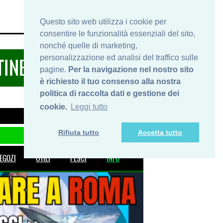
HOME
INFO
SHOP
PRIVACY
Questo sito web utilizza i cookie per
consentire le funzionalità essenziali del sito,
nonché quelle di marketing,
personalizzazione ed analisi del traffico sulle
TINERARIDIPESCA.IT
pagine.
Per la navigazione nel nostro sito
è richiesto il tuo consenso alla nostra
politica di raccolta dati e gestione dei
cookie.
Leggi tutto
Rifiuta tutto
Accetta tutto
EGOZI
UTILI
PESCI
INFO