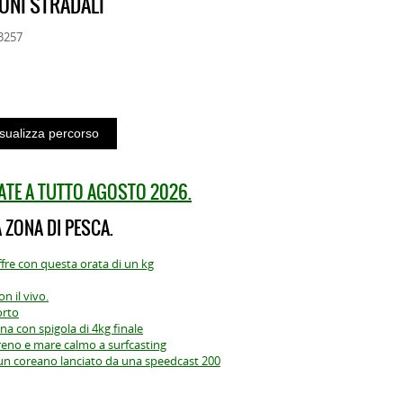
ONI STRADALI
33257
ATE A TUTTO AGOSTO 2026.
 ZONA DI PESCA.
fre con questa orata di un kg
on il vivo.
orto
na con spigola di 4kg finale
ereno e mare calmo a surfcasting
un coreano lanciato da una speedcast 200