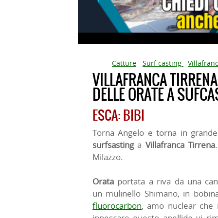
Catture
-
Surf casting
-
Villafran
VILLAFRANCA TIRRENA
DELLE ORATE A SUFCA
ESCA: BIBI
Torna Angelo e torna in grande 
surfsasting
a
Villafranca Tirrena
Milazzo.
Orata
portata a riva da una can
un mulinello Shimano, in bobi
fluorocarbon
, amo nuclear che 
innescare questo anellide vi rim