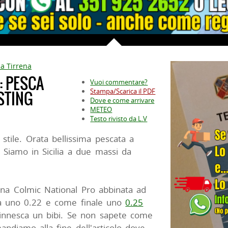
ca Tirrena
: PESCA
Vuoi commentare?
Stampa/Scarica il PDF
STING
Dove e come arrivare
METEO
Testo rivisto da L.V
stile. Orata bellissima pescata a
. Siamo in Sicilia a due massi da
na Colmic National Pro abbinata ad
na uno 0.22 e come finale uno
0.25
innesca un bibi. Se non sapete come
andiamo alla fine dell'articolo dove