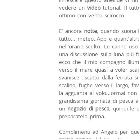
vedere un
video
tutorial. Il tu
ottimo con vento scirocco.
E' ancora
notte
, quando suona la
tutto... meteo..App e quant'altr
nell'orario scelto. Le canne osci
una discussione sulla luna più f
ecco che il mio compagno illum
verso il mare quasi a voler scap
svanisce ..scatto dalla ferrata si
scalino, fughe verso il largo, fa
la agguanta al volo...ormai non 
grandissima giornata di pesca a
un
negozio di pesca
, quindi le
preparatelo prima.
Complimenti ad Angelo per quest