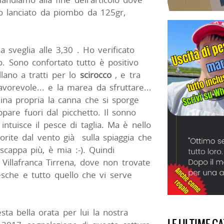
tto lanciato da piombo da 125gr,
 sveglia alle 3,30 . Ho verificato
o. Sono confortato tutto è positivo
llano a tratti per lo
scirocco
, e tra
avorevole... e la marea da sfruttare...
ina propria la canna che si sporge
pare fuori dal picchetto. Il sonno
 intuisce il pesce di taglia. Ma è nello
vorite dal vento già sulla spiaggia che
scappa più, è mia :-). Quindi
 Villafranca Tirrena, dove non trovate
 esche e tutto quello che vi serve
a bella orata per lui la nostra