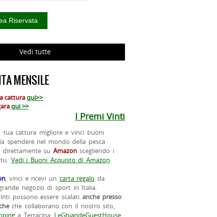
Vedi tutte
TA MENSILE
ua cattura
qui>>
 gara
qui >>
I Premi Vinti
la tua cattura migliore e vinci buoni
da spendere nel mondo della pesca
o direttamente su
Amazon
scegliendo i
 tu.
Vedi i Buoni Acquisto di Amazon
on
, vinci e ricevi un
carta regalo
da
rande negozio di sport in Italia.
vinti possono essere scalati
anche presso
iche
che collaborano con il nostro sito,
ping
a Terracina,
LeGhiandeGuestHouse