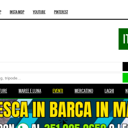
P
INSTA MDP
YOUTUBE
PINTEREST
I
TURE
MAREE E LUNA
EVENTI
MERCATINO
LAGHI
N