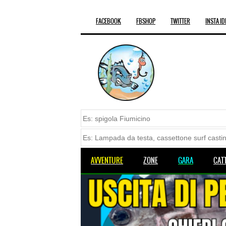
FACEBOOK
FBSHOP
TWITTER
INSTA ID
AVVENTURE
ZONE
GARA
CAT