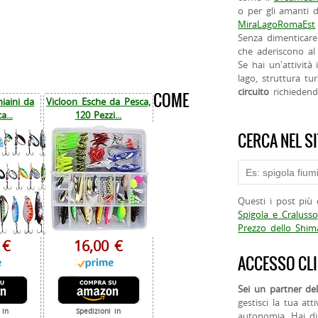
o per gli amanti d
MiraLagoRomaEst
Senza dimenticare
che aderiscono al 
Se hai un'attività
lago, struttura tur
circuito
richieden
COME
iaini da
Vicloon Esche da Pesca,
a...
120 Pezzi...
CERCA NEL S
Questi i post più 
Spigola e Cralusso
Prezzo dello Shi
 €
16,00 €
ACCESSO CLI
Sei un partner del
gestisci la tua att
 in
Spedizioni in
autonomia. Hai di