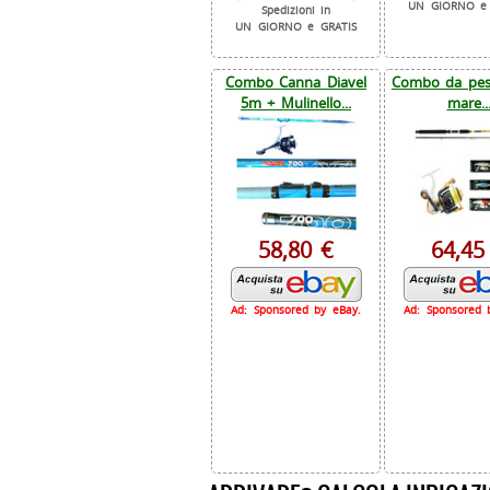
UN GIORNO e 
Spedizioni in
UN GIORNO e GRATIS
Combo Canna Diavel
Combo da pesc
5m + Mulinello...
mare..
58,80 €
64,45
Ad: Sponsored by eBay.
Ad: Sponsored 