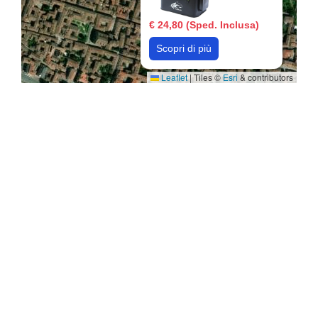
€ 24,80 (Sped. Inclusa)
Scopri di più
Leaflet
|
Tiles ©
Esri
& contributors