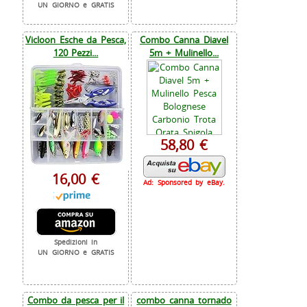
UN GIORNO e GRATIS
Vicloon Esche da Pesca,
Combo Canna Diavel
120 Pezzi...
5m + Mulinello...
58,80 €
16,00 €
Ad: Sponsored by eBay.
Spedizioni in
UN GIORNO e GRATIS
Combo da pesca per il
combo canna tornado