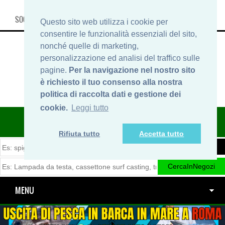
SOCIAL, INFO & SHOP
Questo sito web utilizza i cookie per
consentire le funzionalità essenziali del sito,
nonché quelle di marketing,
personalizzazione ed analisi del traffico sulle
pagine.
Per la navigazione nel nostro sito
è richiesto il tuo consenso alla nostra
politica di raccolta dati e gestione dei
cookie.
Leggi tutto
ITINERARIDIPESCA.IT
Rifiuta tutto
Accetta tutto
MENU