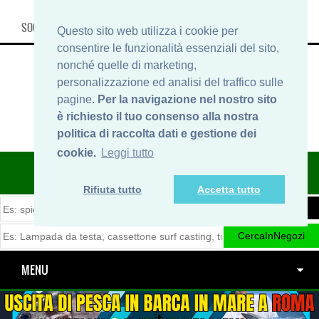
SOCIAL, INFO & SHOP
Questo sito web utilizza i cookie per
consentire le funzionalità essenziali del sito,
nonché quelle di marketing,
personalizzazione ed analisi del traffico sulle
pagine.
Per la navigazione nel nostro sito
è richiesto il tuo consenso alla nostra
politica di raccolta dati e gestione dei
cookie.
Leggi tutto
ITINERARIDIPESCA.IT
Rifiuta tutto
Accetta tutto
MENU