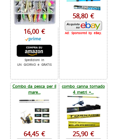
58,80 €
16,00 €
Ad: Sponsored by eBay.
Spedizioni in
UN GIORNO e GRATIS
Combo da pesca per il
combo canna tornado
mare...
4 metri +...
64,45 €
25,90 €