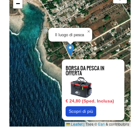
−
×
Il luogo di pesca
BORSA DA PESCA IN
OFFERTA
€ 24,80 (Sped. Inclusa)
Scopri di più
Leaflet
|
Tiles ©
Esri
& contributors