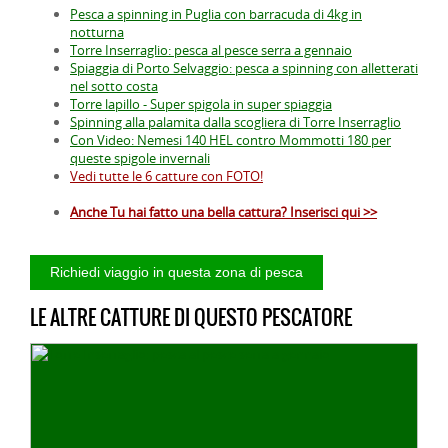
Pesca a spinning in Puglia con barracuda di 4kg in
notturna
Torre Inserraglio: pesca al pesce serra a gennaio
Spiaggia di Porto Selvaggio: pesca a spinning con alletterati
nel sotto costa
Torre lapillo - Super spigola in super spiaggia
Spinning alla palamita dalla scogliera di Torre Inserraglio
Con Video: Nemesi 140 HEL contro Mommotti 180 per
queste spigole invernali
Vedi tutte le 6 catture con FOTO!
Anche Tu hai fatto una bella cattura? Inserisci qui >>
LE ALTRE CATTURE DI QUESTO PESCATORE