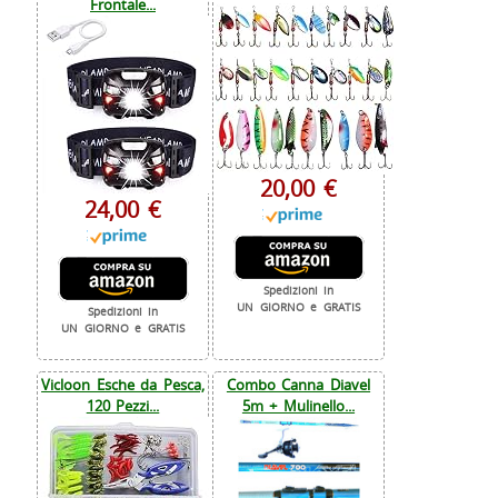
Frontale...
20,00 €
24,00 €
Spedizioni in
UN GIORNO e GRATIS
Spedizioni in
UN GIORNO e GRATIS
Vicloon Esche da Pesca,
Combo Canna Diavel
120 Pezzi...
5m + Mulinello...