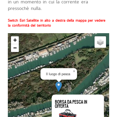
in un momento in cui la corrente era
pressochè nulla.
Switch Esri Satellite in alto a destra della mappa per vedere
la conformità del territorio
+
−
×
Il luogo di pesca
BORSA DA PESCA IN
OFFERTA