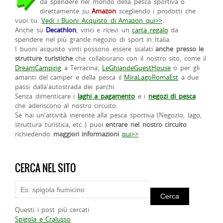
da spendere nel mondo della pesca sportiva o
direttamente su
Amazon
scegliendo i prodotti che
vuoi tu.
Vedi i Buoni Acquisto di Amazon qui>>
.
Anche su
Decathlon
, vinci e ricevi un
carta regalo
da
spendere nel più grande negozio di sport in Italia.
I buoni acquisto vinti possono essere scalati
anche presso le
strutture turistiche
che collaborano con il nostro sito, come il
DreamCamping
a Terracina,
LeGhiandeGuestHouse
o per gli
amanti del camper e della pesca il
MiraLagoRomaEst
a due
passi dalla'autostrada dei parchi.
Senza dimenticare i
laghi a pagamento
e i
negozi di pesca
che aderiscono al nostro circuito.
Se hai un'attività inerente alla pesca sportiva (Negozio, lago,
struttura turistica, etc..) puoi
entrare nel nostro circuito
richiedendo
maggiori informazioni
qui>>
CERCA NEL SITO
Questi i post più cercati
Spigola e Cralusso