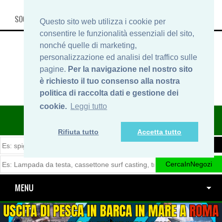
SOCIAL, INFO & SHOP
Questo sito web utilizza i cookie per
consentire le funzionalità essenziali del sito,
nonché quelle di marketing,
personalizzazione ed analisi del traffico sulle
pagine.
Per la navigazione nel nostro sito
è richiesto il tuo consenso alla nostra
politica di raccolta dati e gestione dei
cookie.
Leggi tutto
ITINERARIDIPESCA.IT
Rifiuta tutto
Accetta tutto
MENU