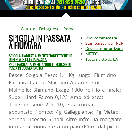
Catture
-
Bolognese
-
Roma
SPIGOLA IN PASSATA
Vuoi commentare?
A FIUMARA
Stampa/Scarica il PDF
Dove e come arrivare
METEO
SPIGOLA: HABITAT, ALIMENTAZIONE E TECNICHE
Testo rivisto da L.V
DI PESCA IN QUESTA PAGINA
PIGO: HABITAT, ALIMENTAZIONE E TECNICHE DI
PESCA IN QUESTA PAGINA
Pesce: Spigola Peso: 1,1 Kg Luogo: Fiumicino
Fiumara Canna: Shimano Antares 5mt
Mulinello: Shimano Exage 1000 rc Filo e finale:
Super Hard Falcon 0,122 Amo ed esca:
Tubertini serie 2 n. 10, esca coreano
appuntato Piombo: 4g Galleggiante: 4g Meteo:
Sereno Libeccio 6 nodi Altre info: Ha mangiato
in marea montante a un paio d\'ore dal picco