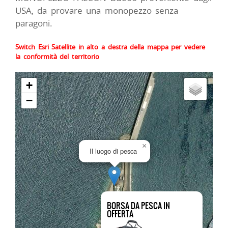
USA, da provare una monopezzo senza
paragoni.
Switch Esri Satellite in alto a destra della mappa per vedere
la conformità del territorio
+
−
×
Il luogo di pesca
BORSA DA PESCA IN
OFFERTA