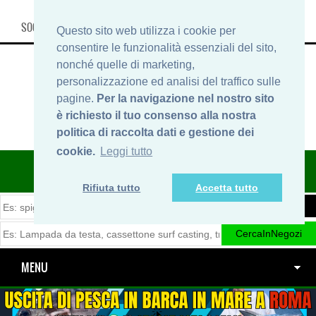
SOCIAL, INFO & SHOP
Questo sito web utilizza i cookie per
consentire le funzionalità essenziali del sito,
nonché quelle di marketing,
personalizzazione ed analisi del traffico sulle
pagine.
Per la navigazione nel nostro sito
è richiesto il tuo consenso alla nostra
politica di raccolta dati e gestione dei
cookie.
Leggi tutto
ITINERARIDIPESCA.IT
Rifiuta tutto
Accetta tutto
MENU