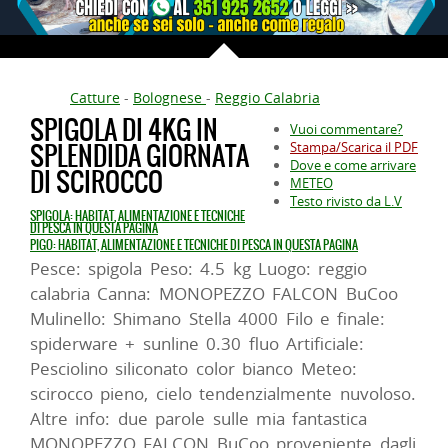
Catture
-
Bolognese
-
Reggio Calabria
SPIGOLA DI 4KG IN
Vuoi commentare?
SPLENDIDA GIORNATA
Stampa/Scarica il PDF
Dove e come arrivare
DI SCIROCCO
METEO
Testo rivisto da L.V
SPIGOLA: HABITAT, ALIMENTAZIONE E TECNICHE
DI PESCA IN QUESTA PAGINA
PIGO: HABITAT, ALIMENTAZIONE E TECNICHE DI PESCA IN QUESTA PAGINA
Pesce: spigola Peso: 4.5 kg Luogo: reggio
calabria Canna: MONOPEZZO FALCON BuCoo
Mulinello: Shimano Stella 4000 Filo e finale:
spiderware + sunline 0.30 fluo Artificiale:
Pesciolino siliconato color bianco Meteo:
scirocco pieno, cielo tendenzialmente nuvoloso.
Altre info: due parole sulle mia fantastica
MONOPEZZO FALCON BuCoo proveniente dagli