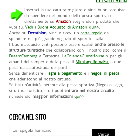
Inserisci la tua cattura migliore e vinci buoni acquisto
da spendere nel mondo della pesca sportiva o
direttamente su
Amazon
scegliendo i prodotti che
vuoi tu.
Vedi i Buoni Acquisto di Amazon qui>>
.
Anche su
Decathlon
, vinci e ricevi un
carta regalo
da
spendere nel più grande negozio di sport in Italia.
I buoni acquisto vinti possono essere scalati
anche presso le
strutture turistiche
che collaborano con il nostro sito, come il
DreamCamping
a Terracina,
LeGhiandeGuestHouse
o per gli
amanti del camper e della pesca il
MiraLagoRomaEst
a due
passi dalla'autostrada dei parchi.
Senza dimenticare i
laghi a pagamento
e i
negozi di pesca
che aderiscono al nostro circuito.
Se hai un'attività inerente alla pesca sportiva (Negozio, lago,
struttura turistica, etc..) puoi
entrare nel nostro circuito
richiedendo
maggiori informazioni
qui>>
CERCA NEL SITO