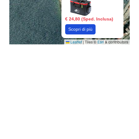
€ 24,80 (Sped. Inclusa)
Scopri di più
Leaflet
|
Tiles ©
Esri
& contributors