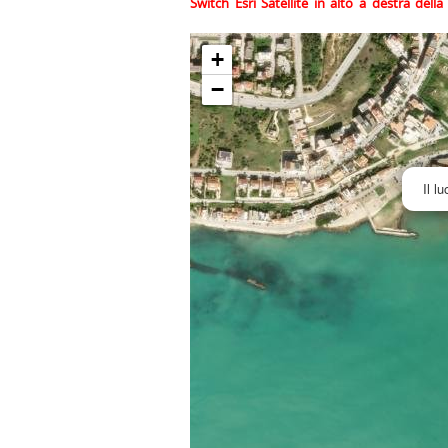
Switch Esri Satellite in alto a destra del
+
−
Il l