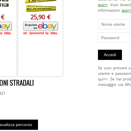
qui>>
. Vuoi diven
informazioni
qui>
 €
25,90 €
by eBay.
Ad: Sponsored by eBay.
Se vuoi provare u
utente e passwor
qui>>. Se hai pro
ONI STRADALI
messaggio via Wh
421