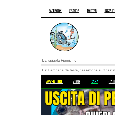
FACEBOOK
FBSHOP
TWITTER
INSTA ID
AVVENTURE
ZONE
GARA
CAT