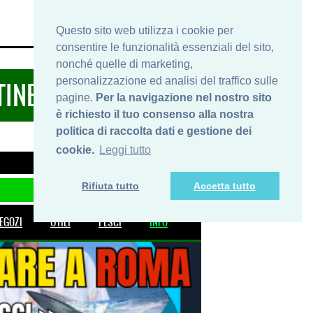
HOME
INFO
SHOP
PRIVACY
Questo sito web utilizza i cookie per
consentire le funzionalità essenziali del sito,
nonché quelle di marketing,
personalizzazione ed analisi del traffico sulle
TINERARIDIPESCA.IT
pagine.
Per la navigazione nel nostro sito
è richiesto il tuo consenso alla nostra
politica di raccolta dati e gestione dei
cookie.
Leggi tutto
Rifiuta tutto
Accetta tutto
EGOZI
UTILI
PESCI
INFO