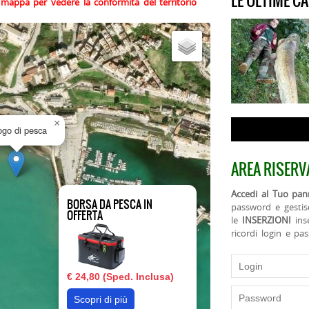
LE ULTIME C
la mappa per vedere la conformità del territorio
×
uogo di pesca
AREA RISERV
Accedi al Tuo pann
BORSA DA PESCA IN
password e gestis
OFFERTA
le
INSERZIONI
ins
ricordi login e pa
€ 24,80 (Sped. Inclusa)
Scopri di più