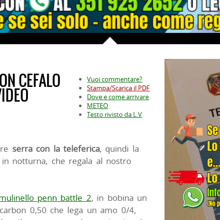
CON CEFALO
Vuoi commentare?
Stampa/Scarica il PDF
VIDEO
Dove e come arrivare
METEO
Testo rivisto da L.V
are
serra con la teleferica
, quindi la
, in notturna, che regala al nostro
.
mulinello penn battle 2
, in bobina un
rocarbon 0,50 che lega un amo 0/4,