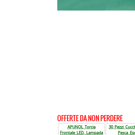
OFFERTE DA NON PERDERE
APUNOL Torcia
30 Pezzi Cucch
Frontale LED, Lampada
Pesca Esc