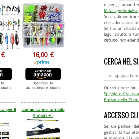
o per gli amanti d
MiraLagoRomaEst
Senza dimenticare
che aderiscono al 
Se hai un'attività
lago, struttura tur
circuito
richieden
 €
16,00 €
CERCA NEL S
 in
Spedizioni in
Questi i post più 
GRATIS
UN GIORNO e GRATIS
Spigola e Cralusso
Prezzo dello Shi
a per il
combo canna tornado
ACCESSO CLI
.
4 metri +...
Sei un partner del
gestisci la tua att
autonomia. Hai di