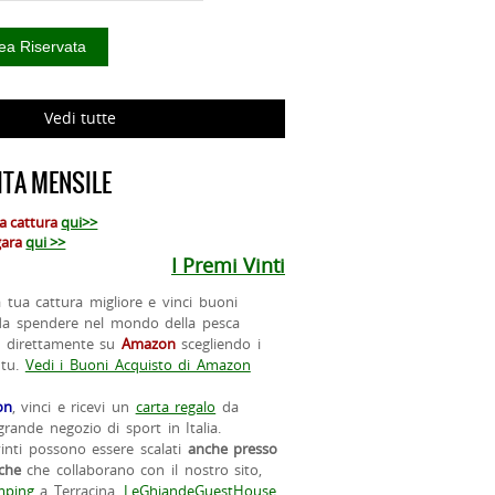
Vedi tutte
TA MENSILE
ua cattura
qui>>
 gara
qui >>
I Premi Vinti
la tua cattura migliore e vinci buoni
da spendere nel mondo della pesca
o direttamente su
Amazon
scegliendo i
 tu.
Vedi i Buoni Acquisto di Amazon
on
, vinci e ricevi un
carta regalo
da
rande negozio di sport in Italia.
vinti possono essere scalati
anche presso
iche
che collaborano con il nostro sito,
ping
a Terracina,
LeGhiandeGuestHouse