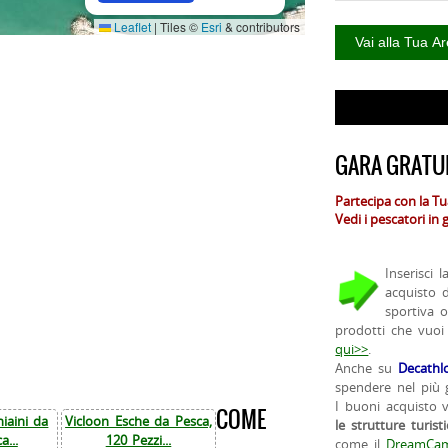
Leaflet
|
Tiles ©
Esri
& contributors
GARA GRATUI
Partecipa con la T
Vedi i pescatori in
Inserisci 
acquisto 
sportiva 
prodotti che vuoi
qui>>
.
Anche su
Decathl
spendere nel più g
I buoni acquisto 
COME
iaini da
Vicloon Esche da Pesca,
le strutture turist
a...
120 Pezzi...
come il
DreamCam