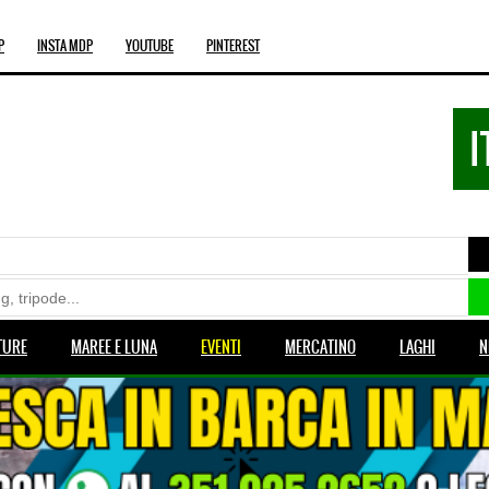
P
INSTA MDP
YOUTUBE
PINTEREST
I
TURE
MAREE E LUNA
EVENTI
MERCATINO
LAGHI
N