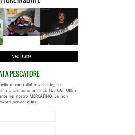
ATTURE INSERITE
Vedi tutte
ATA PESCATORE
ello di controllo!
Inserisci login e
ci in totale autonomia
LE TUE CATTURE
e
erite nel nostro
MERCATINO
. Se non
ssword richiedi
qui>>