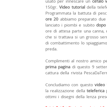
usato per innescare un
cefalo 
150gr.
Video tutorial
della telefe
Programmata la battuta di pesc
ore 20
abbiamo preparato due c
lanciato i piombi e subito
dopo 
ore di attesa parte una canna,
che si trattava si un grosso ser
di combattimento lo spiaggiamo 
preda.
Complimenti al nostro amico per
prima pagina
di questo 9 settem
cattura della rivista PescaDaTer
Concludiamo con questo
video 
la realizzazione della
teleferica
ottimi i disegni della lenza pres