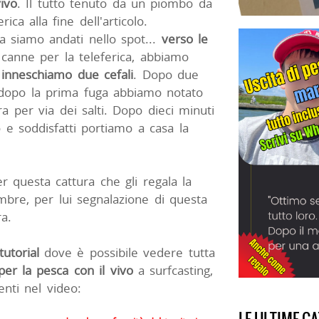
vivo
. Il tutto tenuto da un piombo da
rica alla fine dell'articolo.
a siamo andati nello spot...
verso le
anne per la teleferica, abbiamo
inneschiamo due cefali
. Dopo due
 dopo la prima fuga abbiamo notato
ra per via dei salti. Dopo dieci minuti
e soddisfatti portiamo a casa la
 questa cattura che gli regala la
bre, per lui segnalazione di questa
ra.
tutorial
dove è possibile vedere tutta
 per la pesca con il vivo
a surfcasting,
enti nel video: