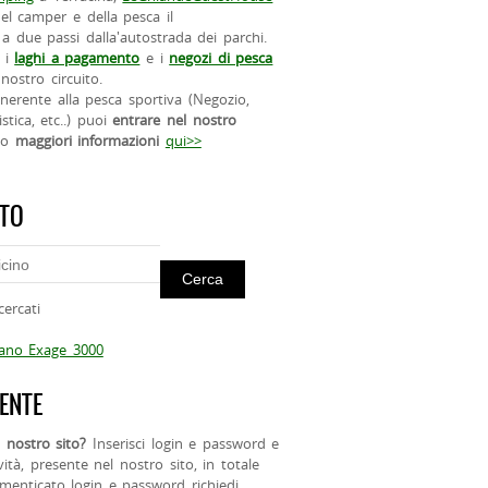
el camper e della pesca il
a due passi dalla'autostrada dei parchi.
 i
laghi a pagamento
e i
negozi di pesca
nostro circuito.
 inerente alla pesca sportiva (Negozio,
istica, etc..) puoi
entrare nel nostro
do
maggiori informazioni
qui>>
ITO
cercati
mano Exage 3000
ENTE
 nostro sito?
Inserisci login e password e
ività, presente nel nostro sito, in totale
menticato login e password richiedi