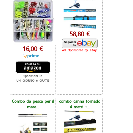
58,80 €
16,00 €
Ad: Sponsored by eBay.
Spedizioni in
UN GIORNO e GRATIS
Combo da pesca per il
combo canna tornado
mare...
4 metri +...