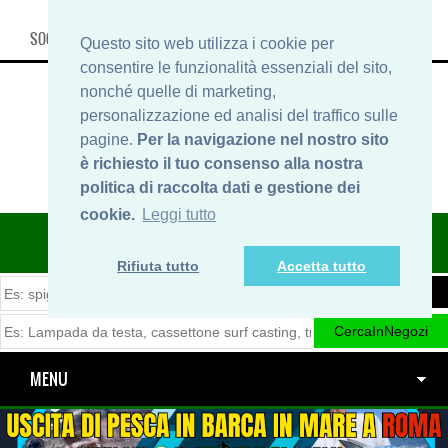
SOCIAL, INFO & SHOP
Questo sito web utilizza i cookie per
consentire le funzionalità essenziali del sito,
nonché quelle di marketing,
personalizzazione ed analisi del traffico sulle
pagine.
Per la navigazione nel nostro sito
è richiesto il tuo consenso alla nostra
politica di raccolta dati e gestione dei
cookie.
Leggi tutto
ITINERARIDIPESCA.IT
Rifiuta tutto
Accetta tutto
MENU