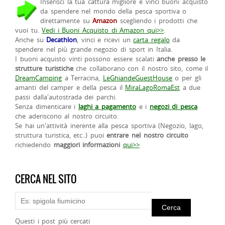
Inserisci la tua cattura migliore e vinci buoni acquisto
da spendere nel mondo della pesca sportiva o
direttamente su
Amazon
scegliendo i prodotti che
vuoi tu.
Vedi i Buoni Acquisto di Amazon qui>>
.
Anche su
Decathlon
, vinci e ricevi un
carta regalo
da
spendere nel più grande negozio di sport in Italia.
I buoni acquisto vinti possono essere scalati
anche presso le
strutture turistiche
che collaborano con il nostro sito, come il
DreamCamping
a Terracina,
LeGhiandeGuestHouse
o per gli
amanti del camper e della pesca il
MiraLagoRomaEst
a due
passi dalla'autostrada dei parchi.
Senza dimenticare i
laghi a pagamento
e i
negozi di pesca
che aderiscono al nostro circuito.
Se hai un'attività inerente alla pesca sportiva (Negozio, lago,
struttura turistica, etc..) puoi
entrare nel nostro circuito
richiedendo
maggiori informazioni
qui>>
CERCA NEL SITO
Questi i post più cercati