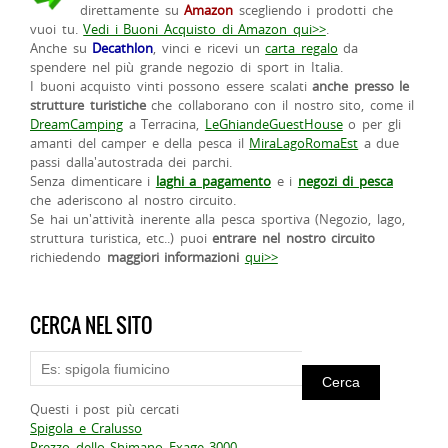
direttamente su
Amazon
scegliendo i prodotti che
vuoi tu.
Vedi i Buoni Acquisto di Amazon qui>>
.
Anche su
Decathlon
, vinci e ricevi un
carta regalo
da
spendere nel più grande negozio di sport in Italia.
I buoni acquisto vinti possono essere scalati
anche presso le
strutture turistiche
che collaborano con il nostro sito, come il
DreamCamping
a Terracina,
LeGhiandeGuestHouse
o per gli
amanti del camper e della pesca il
MiraLagoRomaEst
a due
passi dalla'autostrada dei parchi.
Senza dimenticare i
laghi a pagamento
e i
negozi di pesca
che aderiscono al nostro circuito.
Se hai un'attività inerente alla pesca sportiva (Negozio, lago,
struttura turistica, etc..) puoi
entrare nel nostro circuito
richiedendo
maggiori informazioni
qui>>
CERCA NEL SITO
Questi i post più cercati
Spigola e Cralusso
Prezzo dello Shimano Exage 3000