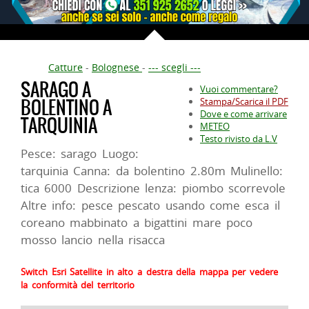
Catture
-
Bolognese
-
--- scegli ---
SARAGO A
Vuoi commentare?
BOLENTINO A
Stampa/Scarica il PDF
Dove e come arrivare
TARQUINIA
METEO
Testo rivisto da L.V
Pesce: sarago Luogo:
tarquinia Canna: da bolentino 2.80m Mulinello:
tica 6000 Descrizione lenza: piombo scorrevole
Altre info: pesce pescato usando come esca il
coreano mabbinato a bigattini mare poco
mosso lancio nella risacca
Switch Esri Satellite in alto a destra della mappa per vedere
la conformità del territorio