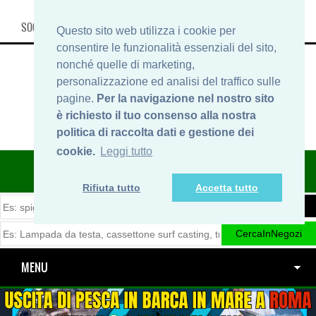
SOCIAL, INFO & SHOP
Questo sito web utilizza i cookie per
consentire le funzionalità essenziali del sito,
nonché quelle di marketing,
personalizzazione ed analisi del traffico sulle
pagine.
Per la navigazione nel nostro sito
è richiesto il tuo consenso alla nostra
politica di raccolta dati e gestione dei
cookie.
Leggi tutto
ITINERARIDIPESCA.IT
Rifiuta tutto
Accetta tutto
MENU