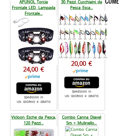
COME
APUNOL Torcia
30 Pezzi Cucchiaini da
Frontale LED, Lampada
Pesca Esca...
Frontale...
20,00 €
24,00 €
Spedizioni in
UN GIORNO e GRATIS
Spedizioni in
UN GIORNO e GRATIS
Vicloon Esche da Pesca,
Combo Canna Diavel
120 Pezzi...
5m + Mulinello...