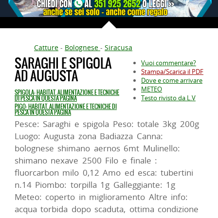
Catture
-
Bolognese
-
Siracusa
SARAGHI E SPIGOLA
Vuoi commentare?
AD AUGUSTA
Stampa/Scarica il PDF
Dove e come arrivare
METEO
SPIGOLA: HABITAT, ALIMENTAZIONE E TECNICHE
Testo rivisto da L.V
DI PESCA IN QUESTA PAGINA
PIGO: HABITAT, ALIMENTAZIONE E TECNICHE DI
PESCA IN QUESTA PAGINA
Pesce: Saraghi e spigola Peso: totale 3kg 200g
Luogo: Augusta zona Badiazza Canna:
bolognese shimano aernos 6mt Mulinello:
shimano nexave 2500 Filo e finale :
fluorcarbon milo 0,12 Amo ed esca: tubertini
n.14 Piombo: torpilla 1g Galleggiante: 1g
Meteo: coperto in miglioramento Altre info:
acqua torbida dopo scaduta, ottima condizione