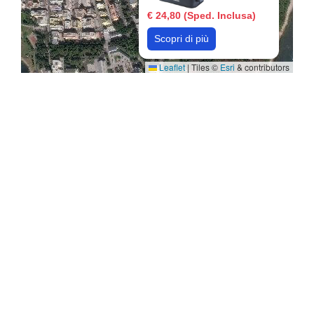
€ 24,80 (Sped. Inclusa)
Scopri di più
Leaflet
|
Tiles ©
Esri
& contributors