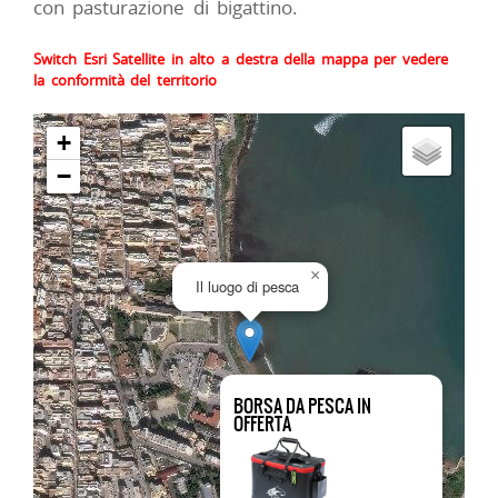
con pasturazione di bigattino.
Switch Esri Satellite in alto a destra della mappa per vedere
la conformità del territorio
+
−
×
Il luogo di pesca
BORSA DA PESCA IN
OFFERTA