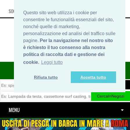
SOCIAL, INFO & SHOP
Questo sito web utilizza i cookie per
consentire le funzionalità essenziali del sito,
nonché quelle di marketing,
personalizzazione ed analisi del traffico sulle
pagine.
Per la navigazione nel nostro sito
è richiesto il tuo consenso alla nostra
politica di raccolta dati e gestione dei
cookie.
Leggi tutto
ITINERARIDIPESCA.IT
Rifiuta tutto
Accetta tutto
MENU