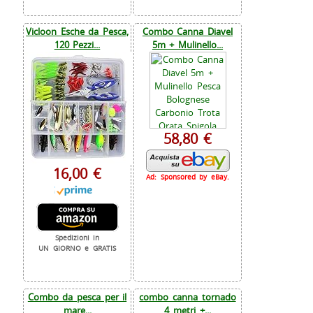
Vicloon Esche da Pesca,
Combo Canna Diavel
120 Pezzi...
5m + Mulinello...
58,80 €
16,00 €
Ad: Sponsored by eBay.
Spedizioni in
UN GIORNO e GRATIS
Combo da pesca per il
combo canna tornado
mare...
4 metri +...