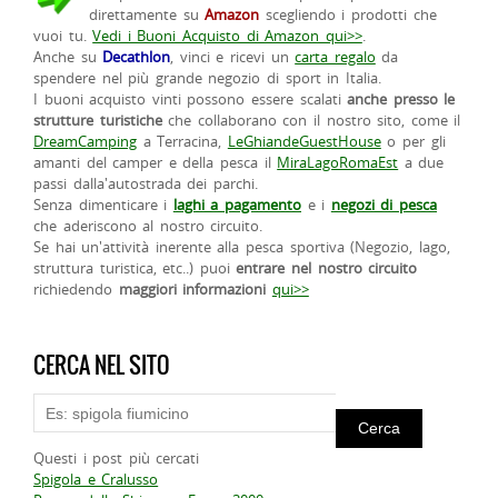
direttamente su
Amazon
scegliendo i prodotti che
vuoi tu.
Vedi i Buoni Acquisto di Amazon qui>>
.
Anche su
Decathlon
, vinci e ricevi un
carta regalo
da
spendere nel più grande negozio di sport in Italia.
I buoni acquisto vinti possono essere scalati
anche presso le
strutture turistiche
che collaborano con il nostro sito, come il
DreamCamping
a Terracina,
LeGhiandeGuestHouse
o per gli
amanti del camper e della pesca il
MiraLagoRomaEst
a due
passi dalla'autostrada dei parchi.
Senza dimenticare i
laghi a pagamento
e i
negozi di pesca
che aderiscono al nostro circuito.
Se hai un'attività inerente alla pesca sportiva (Negozio, lago,
struttura turistica, etc..) puoi
entrare nel nostro circuito
richiedendo
maggiori informazioni
qui>>
CERCA NEL SITO
Questi i post più cercati
Spigola e Cralusso