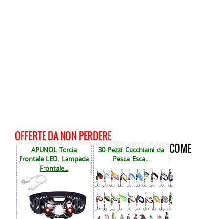
OFFERTE DA NON PERDERE
COME
APUNOL Torcia
30 Pezzi Cucchiaini da
Frontale LED, Lampada
Pesca Esca...
Frontale...