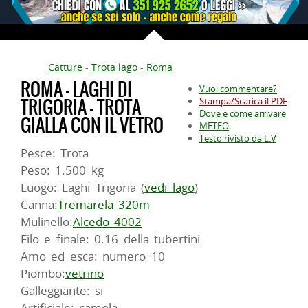
Catture
-
Trota lago
-
Roma
ROMA - LAGHI DI
Vuoi commentare?
TRIGORIA - TROTA
Stampa/Scarica il PDF
Dove e come arrivare
GIALLA CON IL VETRO
METEO
Testo rivisto da L.V
Pesce: Trota
Peso: 1.500 kg
Luogo: Laghi Trigoria (
vedi lago
)
Canna:
Tremarela 320m
Mulinello:
Alcedo 4002
Filo e finale: 0.16 della tubertini
Amo ed esca: numero 10
Piombo:
vetrino
Galleggiante: si
Artificiale: camola