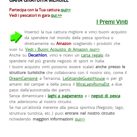
Partecipa con la Tua cattura
qui>>
Vedi i pescatori in gara
qui >>
I Premi Vinti
Inserisci la tua cattura migliore e vinci buoni acquisto
da spendere nel mondo della pesca sportiva o
direttamente su
Amazon
scegliendo i prodotti che
vuoi tu.
Vedi i Buoni Acquisto di Amazon qui>>
.
Anche su
Decathlon
, vinci e ricevi un
carta regalo
da
spendere nel più grande negozio di sport in Italia.
I buoni acquisto vinti possono essere scalati
anche presso le
strutture turistiche
che collaborano con il nostro sito, come il
DreamCamping
a Terracina,
LeGhiandeGuestHouse
o per gli
amanti del camper e della pesca il
MiraLagoRomaEst
a due
passi dalla'autostrada dei parchi.
Senza dimenticare i
laghi a pagamento
e i
negozi di pesca
che aderiscono al nostro circuito.
Se hai un'attività inerente alla pesca sportiva (Negozio, lago,
struttura turistica, etc..) puoi
entrare nel nostro circuito
richiedendo
maggiori informazioni
qui>>