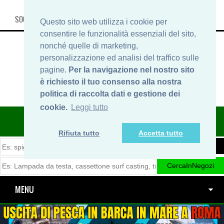
SOCIAL, INFO & SHOP
Questo sito web utilizza i cookie per
consentire le funzionalità essenziali del sito,
nonché quelle di marketing,
personalizzazione ed analisi del traffico sulle
pagine.
Per la navigazione nel nostro sito
è richiesto il tuo consenso alla nostra
politica di raccolta dati e gestione dei
cookie.
Leggi tutto
ITINERARIDIPESCA.IT
Rifiuta tutto
Accetta tutto
MENU