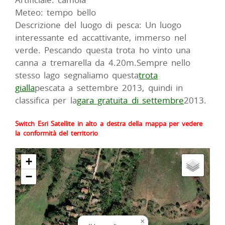
Meteo: tempo bello
Descrizione del luogo di pesca: Un luogo
interessante ed accattivante, immerso nel
verde. Pescando questa trota ho vinto una
canna a tremarella da 4.20m.Sempre nello
stesso lago segnaliamo questa
trota
gialla
pescata a settembre 2013, quindi in
classifica per la
gara gratuita di settembre
2013.
Switch Esri Satellite in alto a destra della mappa per vedere
la conformità del territorio
+
−
×