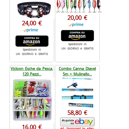
20,00 €
24,00 €
Spedizioni in
UN GIORNO e GRATIS
Spedizioni in
UN GIORNO e GRATIS
Vicloon Esche da Pesca,
Combo Canna Diavel
120 Pezzi...
5m + Mulinello...
58,80 €
16,00 €
Ad: Sponsored by eBay.