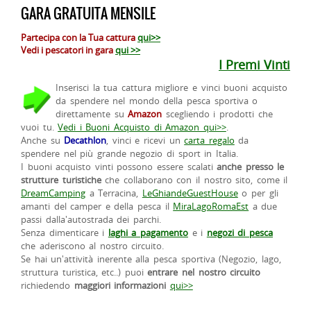
GARA GRATUITA MENSILE
Partecipa con la Tua cattura
qui>>
Vedi i pescatori in gara
qui >>
I Premi Vinti
Inserisci la tua cattura migliore e vinci buoni acquisto
da spendere nel mondo della pesca sportiva o
direttamente su
Amazon
scegliendo i prodotti che
vuoi tu.
Vedi i Buoni Acquisto di Amazon qui>>
.
Anche su
Decathlon
, vinci e ricevi un
carta regalo
da
spendere nel più grande negozio di sport in Italia.
I buoni acquisto vinti possono essere scalati
anche presso le
strutture turistiche
che collaborano con il nostro sito, come il
DreamCamping
a Terracina,
LeGhiandeGuestHouse
o per gli
amanti del camper e della pesca il
MiraLagoRomaEst
a due
passi dalla'autostrada dei parchi.
Senza dimenticare i
laghi a pagamento
e i
negozi di pesca
che aderiscono al nostro circuito.
Se hai un'attività inerente alla pesca sportiva (Negozio, lago,
struttura turistica, etc..) puoi
entrare nel nostro circuito
richiedendo
maggiori informazioni
qui>>