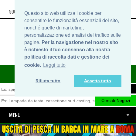
SOCIAL, INFO & SHOP
Questo sito web utilizza i cookie per
consentire le funzionalità essenziali del sito,
nonché quelle di marketing,
personalizzazione ed analisi del traffico sulle
pagine.
Per la navigazione nel nostro sito
è richiesto il tuo consenso alla nostra
politica di raccolta dati e gestione dei
cookie.
Leggi tutto
ITINERARIDIPESCA.IT
Rifiuta tutto
Accetta tutto
MENU