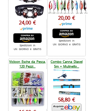
20,00 €
24,00 €
Spedizioni in
UN GIORNO e GRATIS
Spedizioni in
UN GIORNO e GRATIS
Vicloon Esche da Pesca,
Combo Canna Diavel
120 Pezzi...
5m + Mulinello...
58,80 €