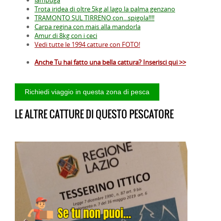
Trota iridea di oltre 5kg al lago la palma genzano
TRAMONTO SUL TIRRENO con...spigola!!!!
Carpa regina con mais alla mandorla
Amur di 8kg con i ceci
Vedi tutte le 1994 catture con FOTO!
Anche Tu hai fatto una bella cattura? Inserisci qui >>
LE ALTRE CATTURE DI QUESTO PESCATORE