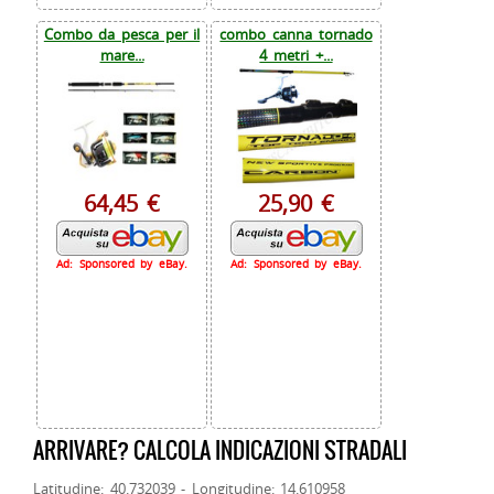
Combo da pesca per il
combo canna tornado
mare...
4 metri +...
64,45 €
25,90 €
Ad: Sponsored by eBay.
Ad: Sponsored by eBay.
ARRIVARE? CALCOLA INDICAZIONI STRADALI
Latitudine: 40.732039 - Longitudine: 14.610958