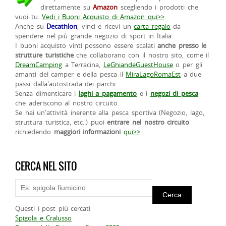
direttamente su
Amazon
scegliendo i prodotti che
vuoi tu.
Vedi i Buoni Acquisto di Amazon qui>>
.
Anche su
Decathlon
, vinci e ricevi un
carta regalo
da
spendere nel più grande negozio di sport in Italia.
I buoni acquisto vinti possono essere scalati
anche presso le
strutture turistiche
che collaborano con il nostro sito, come il
DreamCamping
a Terracina,
LeGhiandeGuestHouse
o per gli
amanti del camper e della pesca il
MiraLagoRomaEst
a due
passi dalla'autostrada dei parchi.
Senza dimenticare i
laghi a pagamento
e i
negozi di pesca
che aderiscono al nostro circuito.
Se hai un'attività inerente alla pesca sportiva (Negozio, lago,
struttura turistica, etc..) puoi
entrare nel nostro circuito
richiedendo
maggiori informazioni
qui>>
CERCA NEL SITO
Questi i post più cercati
Spigola e Cralusso