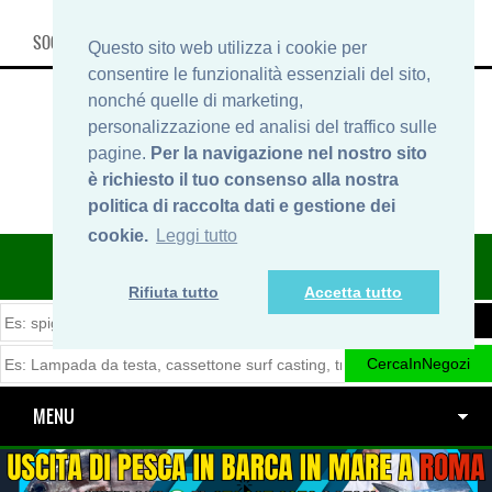
SOCIAL, INFO & SHOP
Questo sito web utilizza i cookie per
consentire le funzionalità essenziali del sito,
nonché quelle di marketing,
personalizzazione ed analisi del traffico sulle
pagine.
Per la navigazione nel nostro sito
è richiesto il tuo consenso alla nostra
politica di raccolta dati e gestione dei
cookie.
Leggi tutto
ITINERARIDIPESCA.IT
Rifiuta tutto
Accetta tutto
MENU