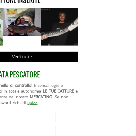
ATTURE INSERITE
Vedi tutte
ATA PESCATORE
ello di controllo!
Inserisci login e
ci in totale autonomia
LE TUE CATTURE
e
erite nel nostro
MERCATINO
. Se non
ssword richiedi
qui>>