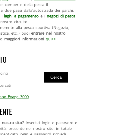
el camper e della pesca il
a due passi dalla'autostrada dei parchi.
 i
laghi a pagamento
e i
negozi di pesca
nostro circuito.
 inerente alla pesca sportiva (Negozio,
istica, etc..) puoi
entrare nel nostro
do
maggiori informazioni
qui>>
ITO
cercati
mano Exage 3000
ENTE
 nostro sito?
Inserisci login e password e
ività, presente nel nostro sito, in totale
menticato login e password richiedi