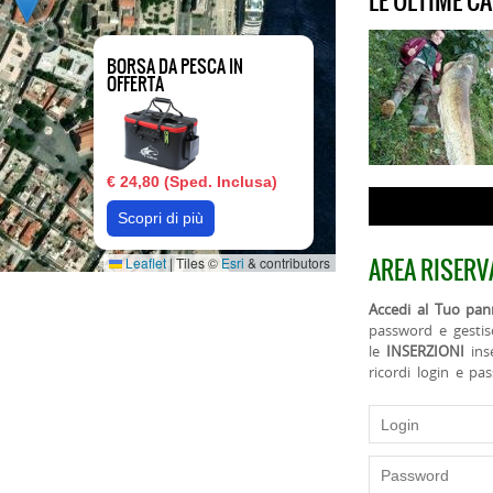
LE ULTIME C
BORSA DA PESCA IN
OFFERTA
€ 24,80 (Sped. Inclusa)
Scopri di più
AREA RISERV
Leaflet
|
Tiles ©
Esri
& contributors
Accedi al Tuo pann
password e gestis
le
INSERZIONI
ins
ricordi login e pa