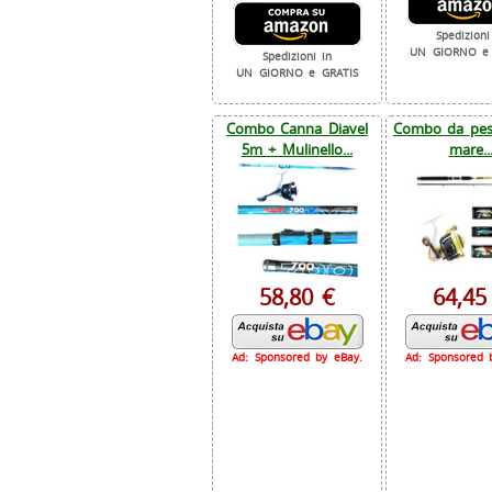
Spedizioni
UN GIORNO e 
Spedizioni in
UN GIORNO e GRATIS
Combo Canna Diavel
Combo da pesc
5m + Mulinello...
mare..
58,80 €
64,45
Ad: Sponsored by eBay.
Ad: Sponsored 