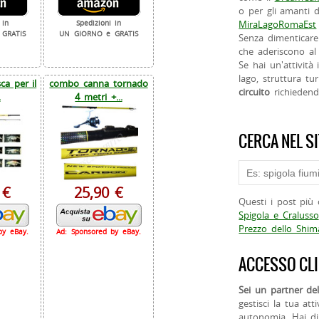
o per gli amanti d
MiraLagoRomaEst
 in
Spedizioni in
GRATIS
UN GIORNO e GRATIS
Senza dimenticare
che aderiscono al 
Se hai un'attività
lago, struttura tur
a per il
combo canna tornado
circuito
richieden
.
4 metri +...
CERCA NEL S
 €
25,90 €
Questi i post più 
Spigola e Cralusso
Prezzo dello Shi
by eBay.
Ad: Sponsored by eBay.
ACCESSO CLI
Sei un partner del
gestisci la tua att
autonomia. Hai di