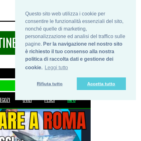
HOME
INFO
SHOP
PRIVACY
Questo sito web utilizza i cookie per
consentire le funzionalità essenziali del sito,
nonché quelle di marketing,
personalizzazione ed analisi del traffico sulle
TINERARIDIPESCA.IT
pagine.
Per la navigazione nel nostro sito
è richiesto il tuo consenso alla nostra
politica di raccolta dati e gestione dei
cookie.
Leggi tutto
Rifiuta tutto
Accetta tutto
EGOZI
UTILI
PESCI
INFO