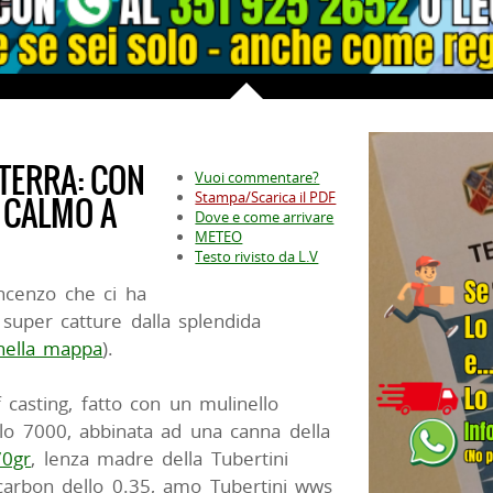
TERRA: CON
Vuoi commentare?
Stampa/Scarica il PDF
 CALMO A
Dove e come arrivare
METEO
Testo rivisto da L.V
ncenzo che ci ha
super catture dalla splendida
nella mappa
).
 casting, fatto con un mulinello
lo 7000, abbinata ad una canna della
70gr
, lenza madre della Tubertini
rocarbon dello 0.35, amo Tubertini wws