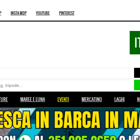
P
INSTA MDP
YOUTUBE
PINTEREST
I
TURE
MAREE E LUNA
EVENTI
MERCATINO
LAGHI
N