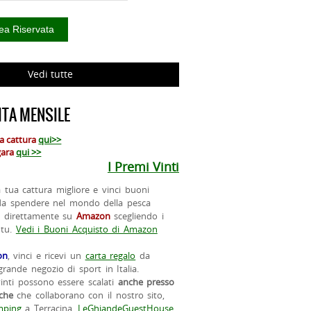
Vedi tutte
TA MENSILE
ua cattura
qui>>
 gara
qui >>
I Premi Vinti
la tua cattura migliore e vinci buoni
da spendere nel mondo della pesca
o direttamente su
Amazon
scegliendo i
 tu.
Vedi i Buoni Acquisto di Amazon
on
, vinci e ricevi un
carta regalo
da
rande negozio di sport in Italia.
vinti possono essere scalati
anche presso
iche
che collaborano con il nostro sito,
ping
a Terracina,
LeGhiandeGuestHouse