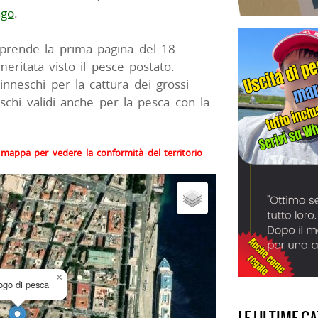
ago
.
prende la prima pagina del 18
ritata visto il pesce postato.
nneschi per la cattura dei grossi
schi validi anche per la pesca con la
la mappa per vedere la conformità del territorio
×
uogo di pesca