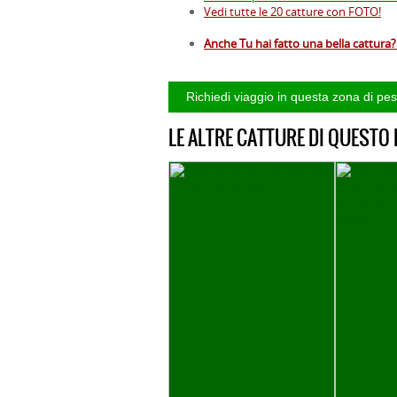
Vedi tutte le 20 catture con FOTO!
Anche Tu hai fatto una bella cattura? 
LE ALTRE CATTURE DI QUESTO