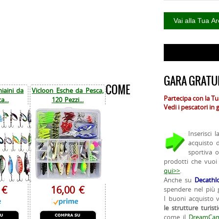
GARA GRATUI
COME
iaini da
Vicloon Esche da Pesca,
Partecipa con la T
a...
120 Pezzi...
Vedi i pescatori in
Inserisci 
acquisto 
sportiva 
prodotti che vuoi
qui>>
.
Anche su
Decathl
 €
16,00 €
spendere nel più g
I buoni acquisto 
le strutture turist
come il
DreamCam