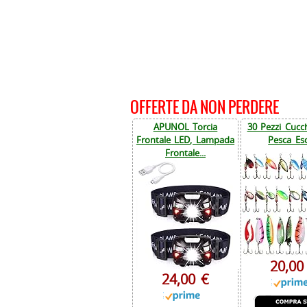
OFFERTE DA NON PERDERE
APUNOL Torcia
30 Pezzi Cucch
Frontale LED, Lampada
Pesca Esc
Frontale...
20,00
24,00 €