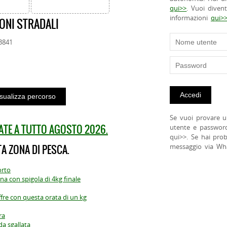
qui>>
. Vuoi diven
informazioni
qui>
ONI STRADALI
53841
Se vuoi provare u
ATE A TUTTO AGOSTO 2026.
utente e passwor
qui>>. Se hai pro
A ZONA DI PESCA.
messaggio via Wh
orto
na con spigola di 4kg finale
fre con questa orata di un kg
ra
da sgallata