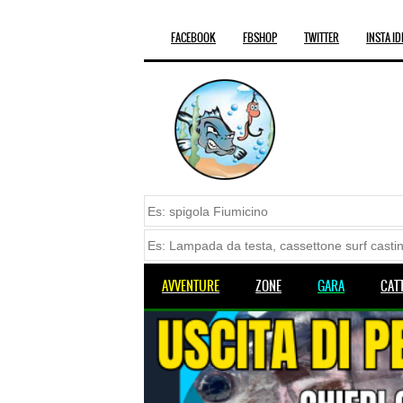
FACEBOOK
FBSHOP
TWITTER
INSTA ID
AVVENTURE
ZONE
GARA
CAT