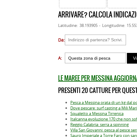
ARRIVARE? CALCOLA INDICAZI
Latitudine: 38.193905 - Longitudine: 15.5
Da:
A:
LE MAREE PER MESSINA AGGIORN
PRESENTI 20 CATTURE PER QUEST
Pesca a Messina orata di un kg dal p
Dove pescare: surf casting a Mili Mari
Squaletto a Messina Tirrenica
Italcanna evoluzione 170 che non sof
Reggio Calabria: serra a spinning
Villa San Giovanni: pesca al pesce ser
Sauro Imperiale a Torre Faro con sar