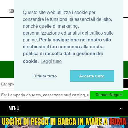
SOCIAL, INFO & SHOP
Questo sito web utilizza i cookie per
consentire le funzionalità essenziali del sito,
nonché quelle di marketing,
personalizzazione ed analisi del traffico sulle
pagine.
Per la navigazione nel nostro sito
è richiesto il tuo consenso alla nostra
politica di raccolta dati e gestione dei
cookie.
Leggi tutto
ITINERARIDIPESCA.IT
Rifiuta tutto
Accetta tutto
MENU