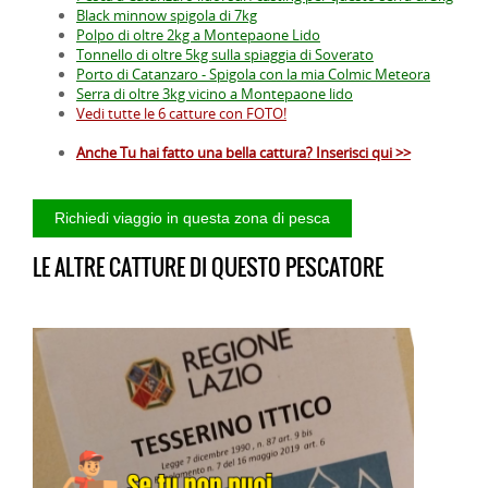
Black minnow spigola di 7kg
Polpo di oltre 2kg a Montepaone Lido
Tonnello di oltre 5kg sulla spiaggia di Soverato
Porto di Catanzaro - Spigola con la mia Colmic Meteora
Serra di oltre 3kg vicino a Montepaone lido
Vedi tutte le 6 catture con FOTO!
Anche Tu hai fatto una bella cattura? Inserisci qui >>
LE ALTRE CATTURE DI QUESTO PESCATORE