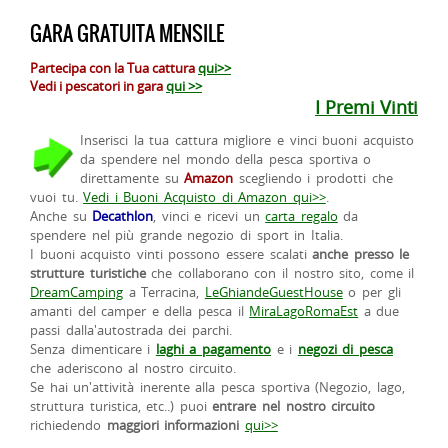
GARA GRATUITA MENSILE
Partecipa con la Tua cattura
qui>>
Vedi i pescatori in gara
qui >>
I Premi Vinti
Inserisci la tua cattura migliore e vinci buoni acquisto
da spendere nel mondo della pesca sportiva o
direttamente su
Amazon
scegliendo i prodotti che
vuoi tu.
Vedi i Buoni Acquisto di Amazon qui>>
.
Anche su
Decathlon
, vinci e ricevi un
carta regalo
da
spendere nel più grande negozio di sport in Italia.
I buoni acquisto vinti possono essere scalati
anche presso le
strutture turistiche
che collaborano con il nostro sito, come il
DreamCamping
a Terracina,
LeGhiandeGuestHouse
o per gli
amanti del camper e della pesca il
MiraLagoRomaEst
a due
passi dalla'autostrada dei parchi.
Senza dimenticare i
laghi a pagamento
e i
negozi di pesca
che aderiscono al nostro circuito.
Se hai un'attività inerente alla pesca sportiva (Negozio, lago,
struttura turistica, etc..) puoi
entrare nel nostro circuito
richiedendo
maggiori informazioni
qui>>