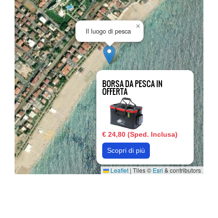
×
Il luogo di pesca
BORSA DA PESCA IN
OFFERTA
€ 24,80 (Sped. Inclusa)
Scopri di più
Leaflet
|
Tiles ©
Esri
& contributors