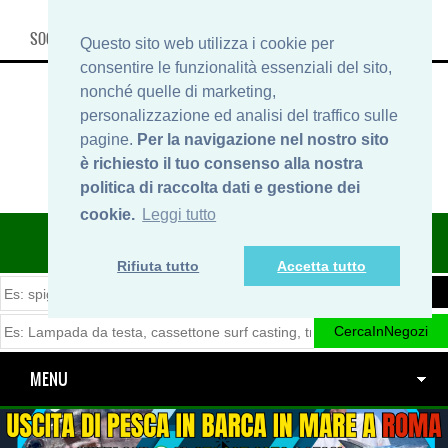
SOCIAL, INFO & SHOP
Questo sito web utilizza i cookie per
consentire le funzionalità essenziali del sito,
nonché quelle di marketing,
personalizzazione ed analisi del traffico sulle
pagine.
Per la navigazione nel nostro sito
è richiesto il tuo consenso alla nostra
politica di raccolta dati e gestione dei
cookie.
Leggi tutto
ITINERARIDIPESCA.IT
Rifiuta tutto
Accetta tutto
MENU