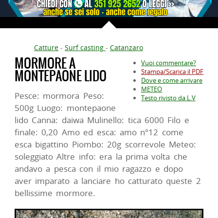
Catture
-
Surf casting
-
Catanzaro
MORMORE A
Vuoi commentare?
MONTEPAONE LIDO
Stampa/Scarica il PDF
Dove e come arrivare
METEO
Pesce: mormora Peso:
Testo rivisto da L.V
500g Luogo: montepaone
lido Canna: daiwa Mulinello: tica 6000 Filo e
finale: 0,20 Amo ed esca: amo n°12 come
esca bigattino Piombo: 20g scorrevole Meteo:
soleggiato Altre info: era la prima volta che
andavo a pesca con il mio ragazzo e dopo
aver imparato a lanciare ho catturato queste 2
bellissime mormore.