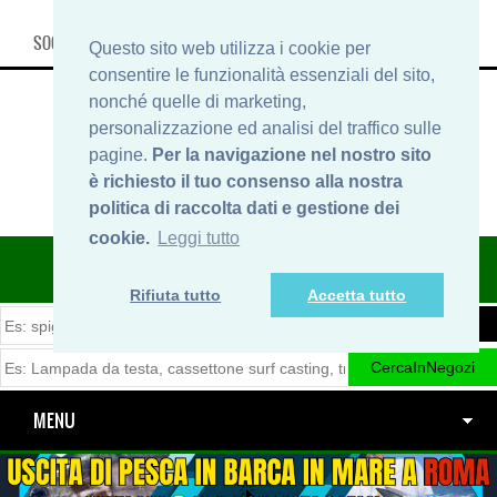
SOCIAL, INFO & SHOP
Questo sito web utilizza i cookie per
consentire le funzionalità essenziali del sito,
nonché quelle di marketing,
personalizzazione ed analisi del traffico sulle
pagine.
Per la navigazione nel nostro sito
è richiesto il tuo consenso alla nostra
politica di raccolta dati e gestione dei
cookie.
Leggi tutto
ITINERARIDIPESCA.IT
Rifiuta tutto
Accetta tutto
MENU