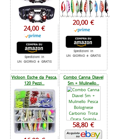
20,00 €
24,00 €
Spedizioni in
UN GIORNO e GRATIS
Spedizioni in
UN GIORNO e GRATIS
Vicloon Esche da Pesca,
Combo Canna Diavel
120 Pezzi...
5m + Mulinello...
58,80 €