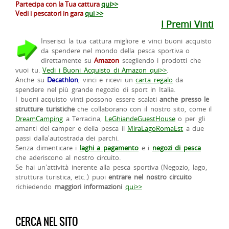
Partecipa con la Tua cattura
qui>>
Vedi i pescatori in gara
qui >>
I Premi Vinti
Inserisci la tua cattura migliore e vinci buoni acquisto
da spendere nel mondo della pesca sportiva o
direttamente su
Amazon
scegliendo i prodotti che
vuoi tu.
Vedi i Buoni Acquisto di Amazon qui>>
.
Anche su
Decathlon
, vinci e ricevi un
carta regalo
da
spendere nel più grande negozio di sport in Italia.
I buoni acquisto vinti possono essere scalati
anche presso le
strutture turistiche
che collaborano con il nostro sito, come il
DreamCamping
a Terracina,
LeGhiandeGuestHouse
o per gli
amanti del camper e della pesca il
MiraLagoRomaEst
a due
passi dalla'autostrada dei parchi.
Senza dimenticare i
laghi a pagamento
e i
negozi di pesca
che aderiscono al nostro circuito.
Se hai un'attività inerente alla pesca sportiva (Negozio, lago,
struttura turistica, etc..) puoi
entrare nel nostro circuito
richiedendo
maggiori informazioni
qui>>
CERCA NEL SITO