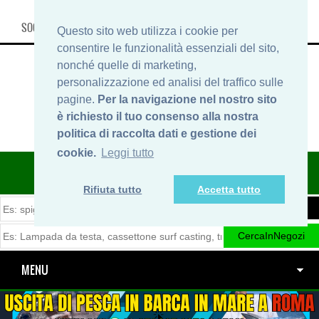
SOCIAL, INFO & SHOP
Questo sito web utilizza i cookie per
consentire le funzionalità essenziali del sito,
nonché quelle di marketing,
personalizzazione ed analisi del traffico sulle
pagine.
Per la navigazione nel nostro sito
è richiesto il tuo consenso alla nostra
politica di raccolta dati e gestione dei
cookie.
Leggi tutto
ITINERARIDIPESCA.IT
Rifiuta tutto
Accetta tutto
MENU