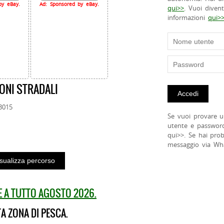
by eBay.
Ad: Sponsored by eBay.
qui>>
. Vuoi diven
informazioni
qui>
ONI STRADALI
63015
Se vuoi provare u
utente e passwor
qui>>. Se hai pro
messaggio via Wh
E A TUTTO AGOSTO 2026.
A ZONA DI PESCA.