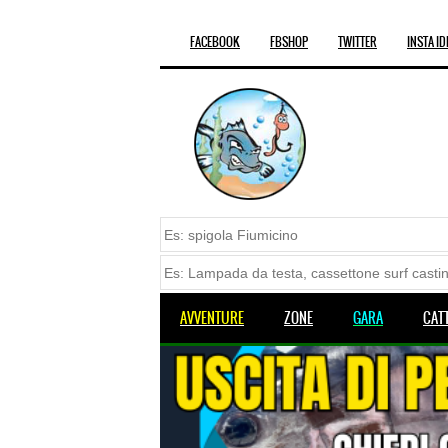
FACEBOOK
FBSHOP
TWITTER
INSTA ID
AVVENTURE
ZONE
GARA
CAT