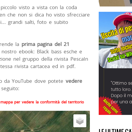
iccolo visto a vista con la coda
en che non si dica ho visto sfrecciare
... grandi salti, foto e subito
prende la
prima pagina del 21
il nostro ebook: Black bass esche e
azione nel gruppo della rivista PescaIn
tessa rivista cartacea ed in pdf.
o da YouTube dove potete
vedere
seguito:
la mappa per vedere la conformità del territorio