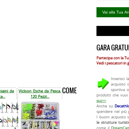
GARA GRATUI
Partecipa con la T
Vedi i pescatori in
Inserisci 
acquisto 
COME
sportiva 
iaini da
Vicloon Esche da Pesca,
prodotti che vuoi
a...
120 Pezzi...
qui>>
.
Anche su
Decathl
spendere nel più g
I buoni acquisto 
le strutture turist
come il
DreamCam