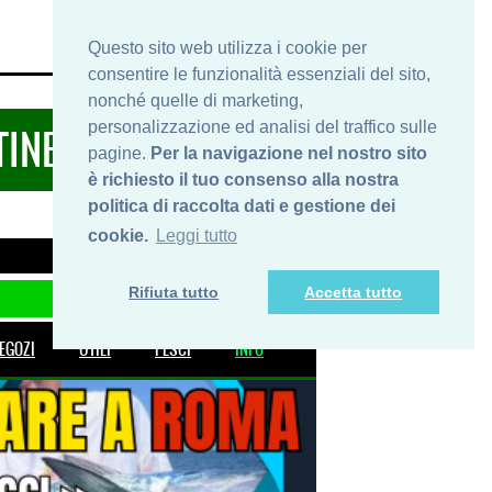
HOME
INFO
SHOP
PRIVACY
Questo sito web utilizza i cookie per
consentire le funzionalità essenziali del sito,
nonché quelle di marketing,
personalizzazione ed analisi del traffico sulle
TINERARIDIPESCA.IT
pagine.
Per la navigazione nel nostro sito
è richiesto il tuo consenso alla nostra
politica di raccolta dati e gestione dei
cookie.
Leggi tutto
Rifiuta tutto
Accetta tutto
EGOZI
UTILI
PESCI
INFO