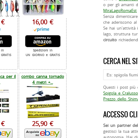
o per gli amanti d
MiraLagoRomaEst
Senza dimenticare
 €
16,00 €
che aderiscono al 
Se hai un'attività
lago, struttura tur
circuito
richieden
 in
Spedizioni in
GRATIS
UN GIORNO e GRATIS
CERCA NEL S
a per il
combo canna tornado
.
4 metri +...
Questi i post più 
Spigola e Cralusso
Prezzo dello Shi
ACCESSO CLI
 €
25,90 €
Sei un partner del
gestisci la tua att
autonomia. Hai di