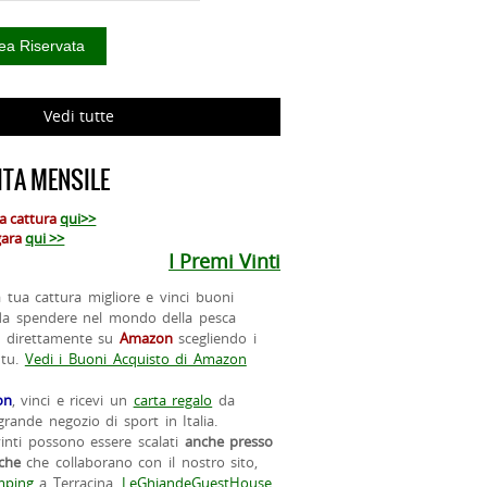
Vedi tutte
TA MENSILE
ua cattura
qui>>
 gara
qui >>
I Premi Vinti
la tua cattura migliore e vinci buoni
da spendere nel mondo della pesca
o direttamente su
Amazon
scegliendo i
 tu.
Vedi i Buoni Acquisto di Amazon
on
, vinci e ricevi un
carta regalo
da
rande negozio di sport in Italia.
vinti possono essere scalati
anche presso
iche
che collaborano con il nostro sito,
ping
a Terracina,
LeGhiandeGuestHouse