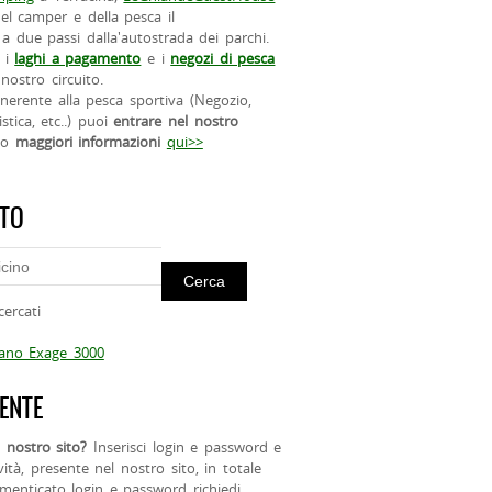
el camper e della pesca il
a due passi dalla'autostrada dei parchi.
 i
laghi a pagamento
e i
negozi di pesca
nostro circuito.
 inerente alla pesca sportiva (Negozio,
istica, etc..) puoi
entrare nel nostro
do
maggiori informazioni
qui>>
ITO
cercati
mano Exage 3000
ENTE
 nostro sito?
Inserisci login e password e
ività, presente nel nostro sito, in totale
menticato login e password richiedi