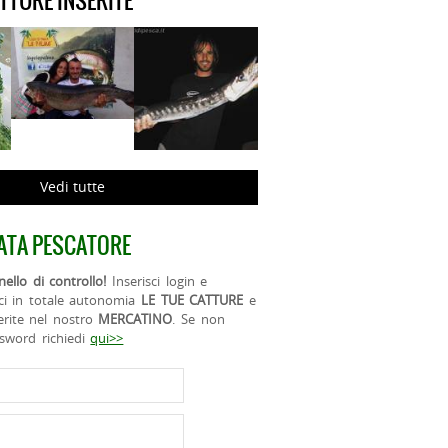
ATTURE INSERITE
Vedi tutte
ATA PESCATORE
ello di controllo!
Inserisci login e
ci in totale autonomia
LE TUE CATTURE
e
erite nel nostro
MERCATINO
. Se non
ssword richiedi
qui>>