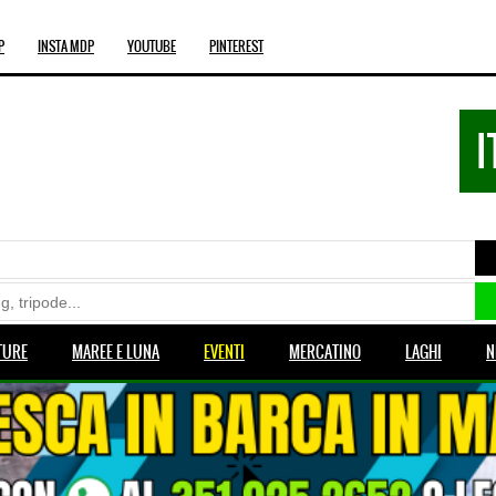
P
INSTA MDP
YOUTUBE
PINTEREST
I
TURE
MAREE E LUNA
EVENTI
MERCATINO
LAGHI
N