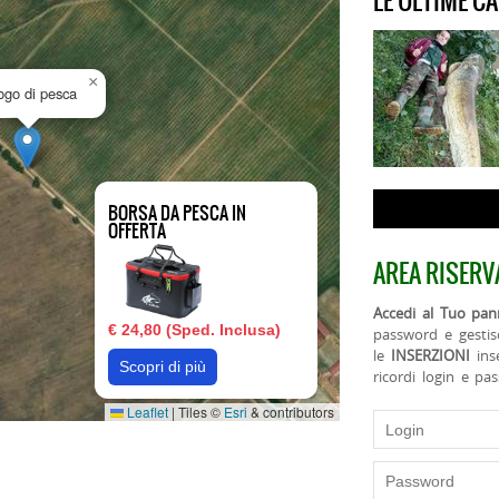
LE ULTIME C
×
uogo di pesca
BORSA DA PESCA IN
OFFERTA
AREA RISERV
Accedi al Tuo pann
€ 24,80 (Sped. Inclusa)
password e gestis
le
INSERZIONI
ins
Scopri di più
ricordi login e pa
Leaflet
|
Tiles ©
Esri
& contributors