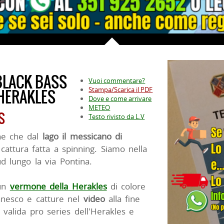
BLACK BASS
Vuoi commentare?
Stampa/Scarica il PDF
HERAKLES
Dove e come arrivare
METEO
S
Testo rivisto da L.V
ne che dal
lago il messicano di
attura fatta a spinning. Siamo nella
d lungo la via Pontina.
 un
vermone della Herakles
di colore
Innesco e catture nel
video
alla fine
 valida pro series dell'Herakles e