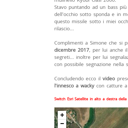
Stavo puntando ad un bass più p
dell'occhio sotto sponda e in m
questo missile sotto i miei occhi
rilascio...
Complimenti a Simone che si 
dicembre 2017
, per lui anche 
segreti... inoltre per lui segnal
con possibile segnazione nella s
Concludendo ecco il
video
pres
l'innesco a wacky
con catture a 
Switch Esri Satellite in alto a destra del
+
−