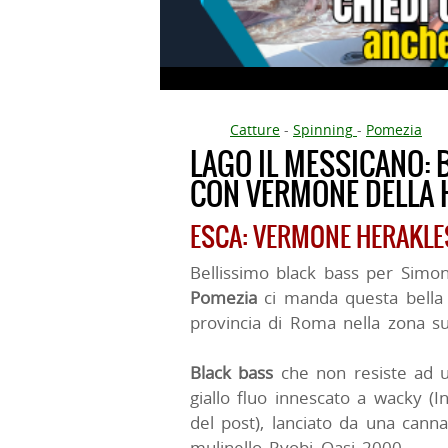
Catture
-
Spinning
-
Pomezia
LAGO IL MESSICANO: 
CON VERMONE DELLA 
ESCA: VERMONE HERAKLE
Bellissimo black bass per Simo
Pomezia
ci manda questa bella c
provincia di Roma nella zona su
Black bass
che non resiste ad
giallo fluo innescato a wacky (
del post), lanciato da una canna
mulinello Ryobi Oasi 2000.