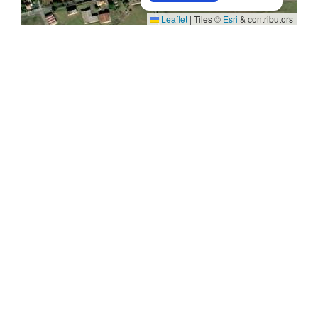
Leaflet
|
Tiles ©
Esri
& contributors