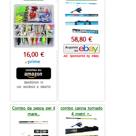
58,80 €
16,00 €
Ad: Sponsored by eBay.
Spedizioni in
UN GIORNO e GRATIS
Combo da pesca per il
combo canna tornado
mare...
4 metri +...