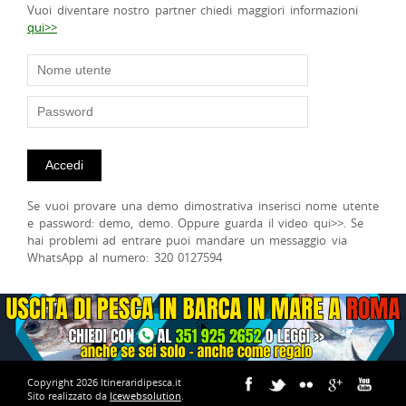
Vuoi diventare nostro partner chiedi maggiori informazioni
qui>>
Se vuoi provare una demo dimostrativa inserisci nome utente
e password: demo, demo. Oppure guarda il video qui>>. Se
hai problemi ad entrare puoi mandare un messaggio via
WhatsApp al numero: 320 0127594
Copyright 2026 Itineraridipesca.it
Sito realizzato da
Icewebsolution
.