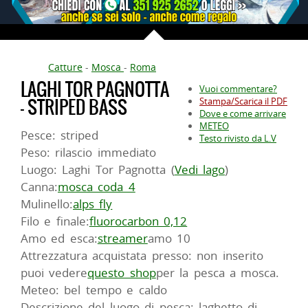
Catture
-
Mosca
-
Roma
LAGHI TOR PAGNOTTA
Vuoi commentare?
- STRIPED BASS
Stampa/Scarica il PDF
Dove e come arrivare
METEO
Pesce: striped
Testo rivisto da L.V
Peso: rilascio immediato
Luogo: Laghi Tor Pagnotta (
Vedi lago
)
Canna:
mosca coda 4
Mulinello:
alps fly
Filo e finale:
fluorocarbon 0,12
Amo ed esca:
streamer
amo 10
Attrezzatura acquistata presso: non inserito
puoi vedere
questo shop
per la pesca a mosca.
Meteo: bel tempo e caldo
Descrizione del luogo di pesca: laghetto di