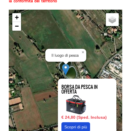
la conformità del territorio
+
−
×
Il luogo di pesca
BORSA DA PESCA IN
OFFERTA
€ 24,80 (Sped. Inclusa)
Scopri di più