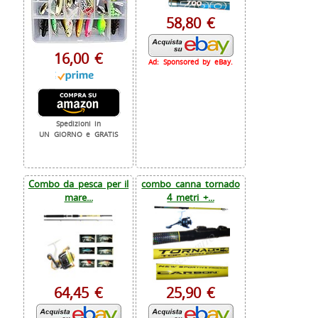
58,80 €
16,00 €
Ad: Sponsored by eBay.
Spedizioni in
UN GIORNO e GRATIS
Combo da pesca per il
combo canna tornado
mare...
4 metri +...
64,45 €
25,90 €