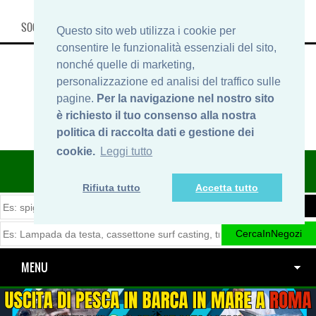
SOCIAL, INFO & SHOP
Questo sito web utilizza i cookie per
consentire le funzionalità essenziali del sito,
nonché quelle di marketing,
personalizzazione ed analisi del traffico sulle
pagine.
Per la navigazione nel nostro sito
è richiesto il tuo consenso alla nostra
politica di raccolta dati e gestione dei
cookie.
Leggi tutto
ITINERARIDIPESCA.IT
Rifiuta tutto
Accetta tutto
MENU