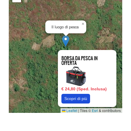
×
Il luogo di pesca
BORSA DA PESCA IN
OFFERTA
€ 24,80 (Sped. Inclusa)
Scopri di più
Leaflet
|
Tiles ©
Esri
& contributors