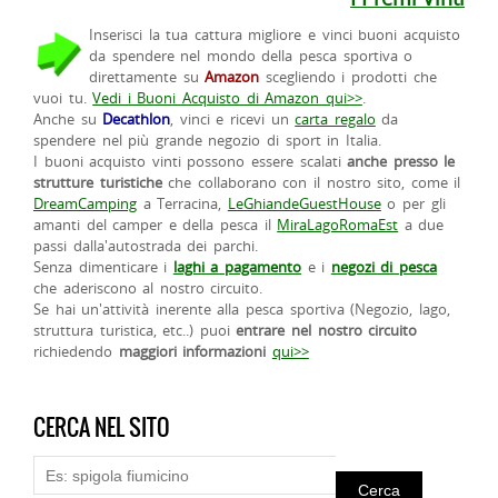
Inserisci la tua cattura migliore e vinci buoni acquisto
da spendere nel mondo della pesca sportiva o
direttamente su
Amazon
scegliendo i prodotti che
vuoi tu.
Vedi i Buoni Acquisto di Amazon qui>>
.
Anche su
Decathlon
, vinci e ricevi un
carta regalo
da
spendere nel più grande negozio di sport in Italia.
I buoni acquisto vinti possono essere scalati
anche presso le
strutture turistiche
che collaborano con il nostro sito, come il
DreamCamping
a Terracina,
LeGhiandeGuestHouse
o per gli
amanti del camper e della pesca il
MiraLagoRomaEst
a due
passi dalla'autostrada dei parchi.
Senza dimenticare i
laghi a pagamento
e i
negozi di pesca
che aderiscono al nostro circuito.
Se hai un'attività inerente alla pesca sportiva (Negozio, lago,
struttura turistica, etc..) puoi
entrare nel nostro circuito
richiedendo
maggiori informazioni
qui>>
CERCA NEL SITO